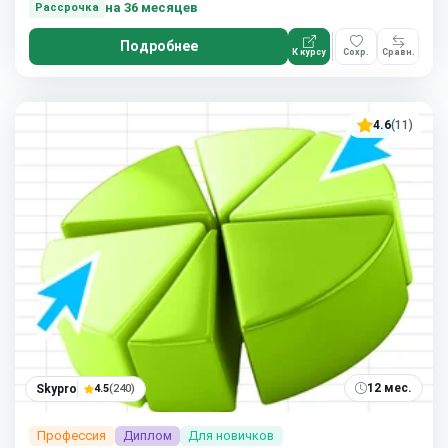
на 36 месяцев
Рассрочка
Подробнее
К курсу
Сохр.
Сравн.
4.6
(11)
12 мес.
Skypro
4.5
(240)
Профессия
Диплом
Для новичков