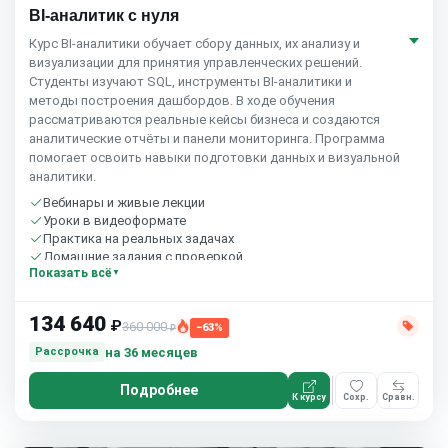
BI-аналитик с нуля
Курс BI‑аналитики обучает сбору данных, их анализу и
визуализации для принятия управленческих решений.
Студенты изучают SQL, инструменты BI‑аналитики и
методы построения дашбордов. В ходе обучения
рассматриваются реальные кейсы бизнеса и создаются
аналитические отчёты и панели мониторинга. Программа
помогает освоить навыки подготовки данных и визуальной
аналитики.
Вебинары и живые лекции
Уроки в видеоформате
Практика на реальных задачах
Домашние задания с проверкой
Показать всё
Сообщество студентов
10 часов в неделю
134 640
₽
360 000
−63%
₽
на 36 месяцев
Рассрочка
Подробнее
К курсу
Сохр.
Сравн.