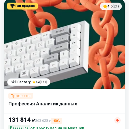
Топ продаж
4.5
(21)
SkillFactory
4.3
(331)
Профессия
Профессия Аналитик данных
131 814
₽
263 628
−50%
₽
от
3 662 ₽/мес
на 36 месяцев
Рассрочка