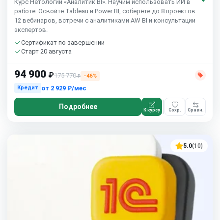
Курс Нетологии «Аналитик BI». Научим использовать ИИ в
работе. Освойте Tableau и Power BI, соберёте до 8 проектов.
12 вебинаров, встречи с аналитиками AW BI и консультации
экспертов.
Сертификат по завершении
Старт 20 августа
94 900
₽
175 770
−46%
₽
от
2 929 ₽/мес
Кредит
Подробнее
К курсу
Сохр.
Сравн.
5.0
(10)