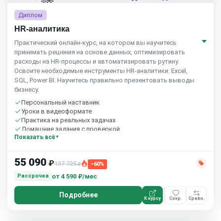
Диплом
HR-аналитика
Практический онлайн-курс, на котором вы научитесь
принимать решения на основе данных, оптимизировать
расходы на HR-процессы и автоматизировать рутину.
Освоите необходимые инструменты HR-аналитики: Excel,
SQL, Power BI. Научитесь правильно презентовать выводы
бизнесу.
Персональный наставник
Уроки в видеоформате
Практика на реальных задачах
Домашние задания с проверкой
Показать всё
Бесплатный пробный урок
55 090
₽
137 725
−60%
₽
от
4 590 ₽/мес
Рассрочка
Подробнее
К курсу
Сохр.
Сравн.