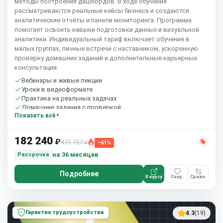
методы построения дашбордов. В ходе обучения
рассматриваются реальные кейсы бизнеса и создаются
аналитические отчёты и панели мониторинга. Программа
помогает освоить навыки подготовки данных и визуальной
аналитики. Индивидуальный тариф включает обучение в
малых группах, личные встречи с наставником, ускоренную
проверку домашних заданий и дополнительные карьерные
консультации.
Вебинары и живые лекции
Уроки в видеоформате
Практика на реальных задачах
Домашние задания с проверкой
Показать всё
Сообщество студентов
10 часов в неделю
182 240
₽
472 727
−61%
₽
на 36 месяцев
Рассрочка
Подробнее
К курсу
Сохр.
Сравн.
Гарантия трудоустройства
4.3
(19)