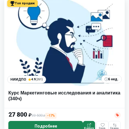
Топ продаж
6 нед.
НИИДПО
4.9
(261)
Курс Маркетинговые исследования и аналитика
(340ч)
27 800
₽
33 500
−17%
₽
Подробнее
К курсу
Сохр.
Сравн.