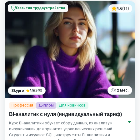
Гарантия трудоустройства
4.6
(11)
12 мес.
Skypro
4.5
(240)
Профессия
Диплом
Для новичков
BI-аналитик с нуля (индивидуальный тариф)
Курс BI‑аналитики обучает сбору данных, их анализу и
визуализации для принятия управленческих решений.
Студенты изучают SQL, инструменты BI‑аналитики и