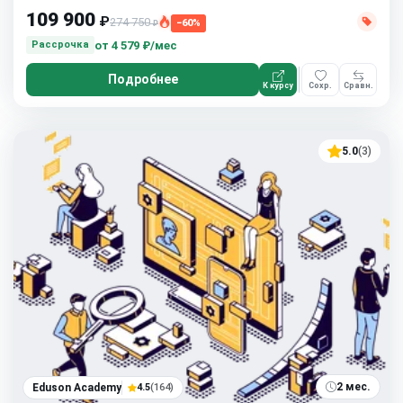
109 900
₽
274 750
−60%
₽
от
4 579 ₽/мес
Рассрочка
Подробнее
К курсу
Сохр.
Сравн.
5.0
(3)
2 мес.
Eduson Academy
4.5
(164)