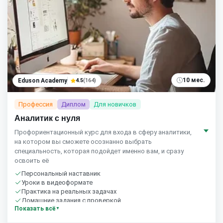
10 мес.
Eduson Academy
4.5
(164)
Профессия
Диплом
Для новичков
Аналитик с нуля
Профориентационный курс для входа в сферу аналитики,
на котором вы сможете осознанно выбрать
специальность, которая подойдет именно вам, и сразу
освоить её
Персональный наставник
Уроки в видеоформате
Практика на реальных задачах
Домашние задания с проверкой
Показать всё
Бесплатный пробный урок