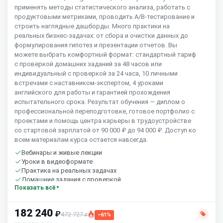
применять методы статистического анализа, работать с
продуктовыми метриками, проводить A/B-тестирование и
строить наглядные дашборды. Много практики на
реальных бизнес-задачах: от сбора и очистки данных до
формулирования гипотез и презентации отчетов. Вы
можете выбрать комфортный формат: стандартный тариф
с проверкой домашних заданий за 48 часов или
индивидуальный с проверкой за 24 часа, 10 личными
встречами с наставником-экспертом, 4 уроками
английского для работы и гарантией прохождения
испытательного срока. Результат обучения — диплом о
профессиональной переподготовке, готовое портфолио с
проектами и помощь центра карьеры в трудоустройстве
со стартовой зарплатой от 90 000 ₽ до 94 000 ₽. Доступ ко
всем материалам курса остается навсегда.
Вебинары и живые лекции
Уроки в видеоформате
Практика на реальных задачах
Домашние задания с проверкой
Показать всё
Сообщество студентов
10 часов в неделю
182 240
₽
472 727
−61%
₽