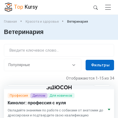
Top
Kursy
Главная
Красота и здоровье
Ветеринария
Ветеринария
Фильтры
Отображаются
1-15
из 34
3 мес.
Eduson Academy
4.5
(164)
Профессия
Диплом
Для новичков
Кинолог: профессия с нуля
Овладейте знаниями по работе с собаками от анатомии до
дрессировки и подтвердите свою квалификацию