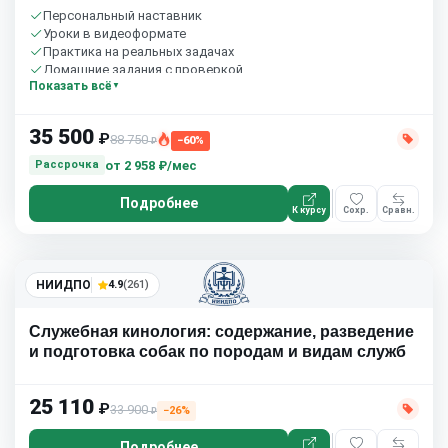
Персональный наставник
Уроки в видеоформате
Практика на реальных задачах
Домашние задания с проверкой
Показать всё
Бесплатный пробный урок
35 500
₽
88 750
−60%
₽
от
2 958 ₽/мес
Рассрочка
Подробнее
К курсу
Сохр.
Сравн.
НИИДПО
4.9
(261)
Служебная кинология: содержание, разведение
и подготовка собак по породам и видам служб
25 110
₽
33 900
−26%
₽
Подробнее