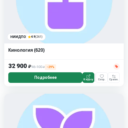
НИИДПО
4.9
(261)
Кинология (620)
32 900
₽
46 100
−29%
₽
Подробнее
К курсу
Сохр.
Сравн.