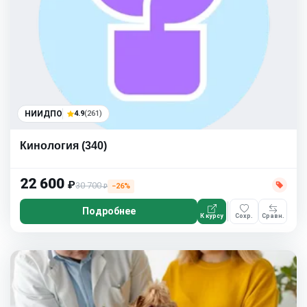
НИИДПО
4.9
(261)
Кинология (340)
22 600
₽
30 700
−26%
₽
Подробнее
К курсу
Сохр.
Сравн.