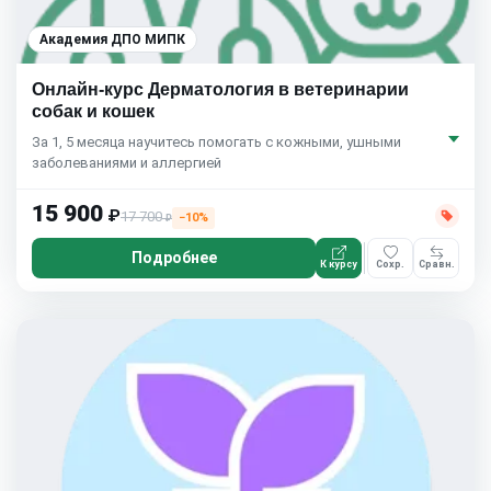
Академия ДПО МИПК
Онлайн-курс Дерматология в ветеринарии
собак и кошек
За 1, 5 месяца научитесь помогать с кожными, ушными
заболеваниями и аллергией
15 900
₽
17 700
−10%
₽
Подробнее
К курсу
Сохр.
Сравн.