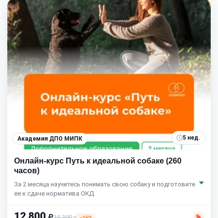
5 нед.
Академия ДПО МИПК
Онлайн-курс Путь к идеальной собаке (260
часов)
За 2 месяца научитесь понимать свою собаку и подготовите
ее к сдаче норматива ОКД
12 800
₽
15 300
−16%
₽