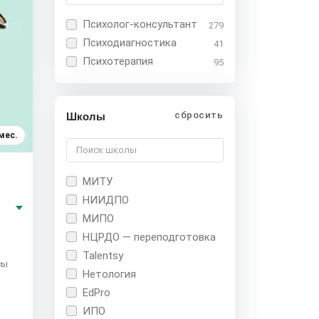
Психолог-консультант
279
Психодиагностика
41
Психотерапия
95
сбросить
Школы
мес.
МИТУ
НИИДПО
МИПО
НЦРДО — переподготовка
Talentsy
сы
Нетология
EdPro
ИПО