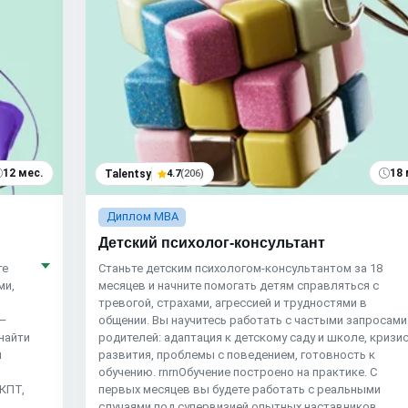
12 мес.
18 
Talentsy
4.7
(206)
Диплом MBA
Детский психолог-консультант
те
Станьте детским психологом-консультантом за 18
ми,
месяцев и начните помогать детям справляться с
тревогой, страхами, агрессией и трудностями в
 —
общении. Вы научитесь работать с частыми запросами
найти
родителей: адаптация к детскому саду и школе, кризи
й
развития, проблемы с поведением, готовность к
обучению. rnrnОбучение построено на практике. С
 КПТ,
первых месяцев вы будете работать с реальными
случаями под супервизией опытных наставников.