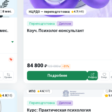
8 мес.
НЦРДО — переподготовка
4.7
(445)
Переподготовка
Диплом
мес.
Коуч. Психолог-консультант
84 800
₽
123 000
−31%
₽
Подробнее
.
Сравн.
К курсу
Сохр.
С
3 
ИПО
4.6
(107)
4.8
(10)
5.
Переподготовка
Диплом
Курс: Практическая психология