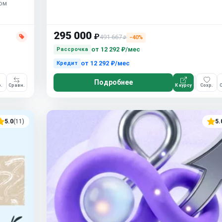
бом
295 000
₽
491 667
−40%
₽
от
12 292 ₽/мес
Рассрочка
от
12 292 ₽/мес
Кредит
Подробнее
.
Сравн.
К курсу
Сохр.
С
5.0
(11)
5.