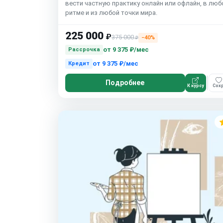
вести частную практику онлайн или офлайн, в лю
ритме и из любой точки мира.
225 000
₽
375 000
−40%
₽
от
9 375 ₽/мес
Рассрочка
от
9 375 ₽/мес
Кредит
Подробнее
К курсу
Сохр