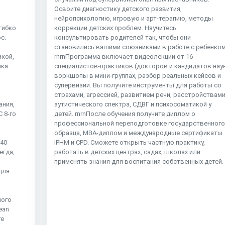
Освоите диагностику детского развития,
нейропсихологию, игровую и арт-терапию, методы
гибко
коррекции детских проблем. Научитесь
с.
консультировать родителей так, чтобы они
становились вашими союзниками в работе с ребенком
икой,
rnrnПрограмма включает видеолекции от 16
ика
специалистов-практиков (докторов и кандидатов наук
воркшопы в мини-группах, разбор реальных кейсов и
супервизии. Вы получите инструменты для работы со
страхами, агрессией, развитием речи, расстройствам
ания,
аутистического спектра, СДВГ и психосоматикой у
 8-го
детей. rnrnПосле обучения получите диплом о
профессиональной переподготовке государственног
образца, MBA-диплом и международные сертификаты
–40
IPHM и CPD. Сможете открыть частную практику,
егда,
работать в детских центрах, садах, школах или
применять знания для воспитания собственных детей.
для
ного
ean
те