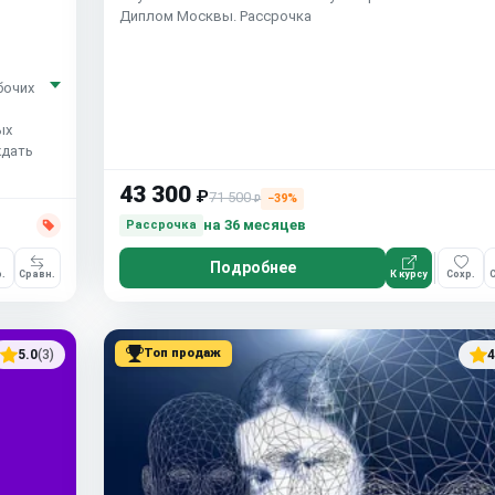
Диплом Москвы. Рассрочка
бочих
ых
ждать
43 300
₽
71 500
−39%
₽
на 36 месяцев
Рассрочка
Подробнее
.
Сравн.
К курсу
Сохр.
С
Топ продаж
5.0
(3)
4