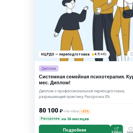
НЦРДО — переподготовка
4.7
(445)
Диплом
Системная семейная психотерапия. Ку
мес. Диплом!
Диплом о профессиональной переподготовке,
разрешающий практику. Рассрочка 0%
80 100
₽
116 100
−31%
₽
на 36 месяцев
Рассрочка
Подробнее
К курсу
Сохр