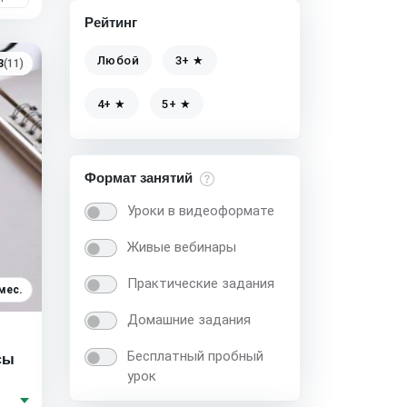
Рейтинг
Любой
3+ ★
3
(11)
4+ ★
5+ ★
Формат занятий
Уроки в видеоформате
Живые вебинары
Практические задания
мес.
Домашние задания
Бесплатный пробный
сы
урок