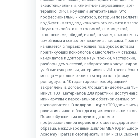
экзистенциальный, клиент-центрированный, арт-
терапию, ОРКТ, коучинг и интегративный. Это
профессиональный кругозор, который позволяет 
подбирать метод под конкретного клиента и запро
Научитесь работать с тревогой, самооценкой,
отношениями, обидой, виной, стыдом, психосомат
семейными и сексологическими запросами. Практ
начинается с первых месяцев под руководством
практикующих психологов с многолетним стажем,
кандидатов и докторов наук: тройки, мастерские,
разборы демо-сессий, лаборатории консультиров
учебные супервизии, интервизии и ИИ-тренажёры. С
месяца — реальные клиенты через платформу
pomogayu. ru. 10 гарантированных обращений
закреплены в договоре. Формат: видеолекции 15
минут, 100+ материалов для практики, доступ навс
мини-группы с персональной обратной связью от
преподавателя. В подарок — курс «ПРОдвижение» 
развития личного бренда и привлечения клиентов.
После обучения вы получите диплом о
профессиональной переподготовке государствен
образца, международный диплом MBA (Open Europ
Academy, Прага) и сертификаты IPHM и CPD. Сможе