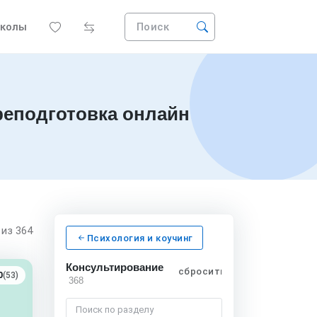
колы
Поиск
еподготовка онлайн
5
из 364
Психология и коучинг
Консультирование
сбросить
0
(53)
368