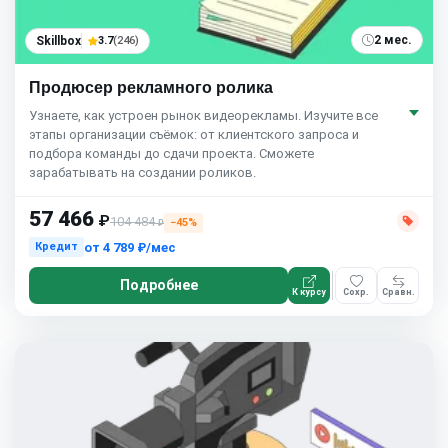
2 мес.
Skillbox
3.7
(246)
Продюсер рекламного ролика
Узнаете, как устроен рынок видеорекламы. Изучите все
этапы организации съёмок: от клиентского запроса и
подбора команды до сдачи проекта. Сможете
зарабатывать на создании роликов.
57 466
₽
104 484
−45%
₽
от
4 789 ₽/мес
Кредит
Подробнее
К курсу
Сохр.
Сравн.