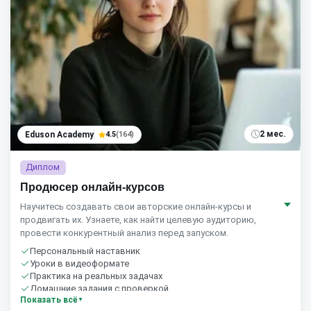
2 мес.
Eduson Academy
4.5
(164)
Диплом
Продюсер онлайн-курсов
Научитесь создавать свои авторские онлайн-курсы и
продвигать их. Узнаете, как найти целевую аудиторию,
провести конкурентный анализ перед запуском.
Персональный наставник
Уроки в видеоформате
Практика на реальных задачах
Домашние задания с проверкой
Показать всё
Бесплатный пробный урок