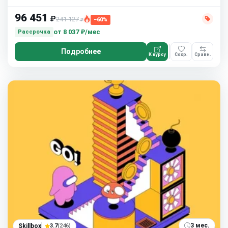
96 451
₽
241 127
−60%
₽
от
8 037 ₽/мес
Рассрочка
Подробнее
К курсу
Сохр.
Сравн.
3 мес.
Skillbox
3.7
(246)