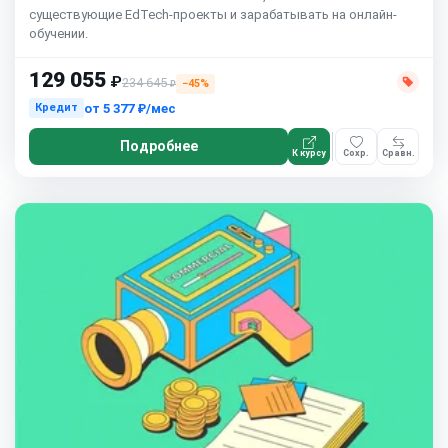
существующие EdTech-проекты и зарабатывать на онлайн-
обучении.
129 055
₽
234 645
−45%
₽
от
5 377 ₽/мес
Кредит
Подробнее
К курсу
Сохр.
Сравн.