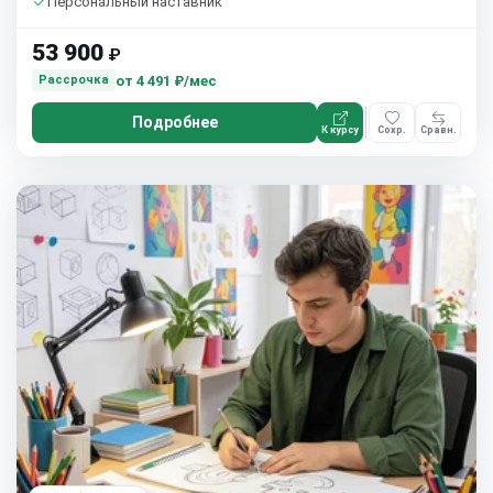
Персональный наставник
53 900
₽
от
4 491 ₽/мес
Рассрочка
Подробнее
К курсу
Сохр.
Сравн.