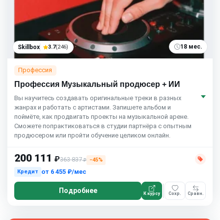
18 мес.
Skillbox
3.7
(246)
Профессия
Профессия Музыкальный продюсер + ИИ
Вы научитесь создавать оригинальные треки в разных
жанрах и работать с артистами. Запишете альбом и
поймёте, как продвигать проекты на музыкальной арене.
Сможете попрактиковаться в студии партнёра с опытным
продюсером или пройти обучение целиком онлайн.
200 111
₽
363 837
−45%
₽
от
6 455 ₽/мес
Кредит
Подробнее
К курсу
Сохр.
Сравн.