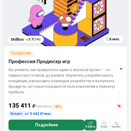
6 мес.
Skillbox
3.7
(246)
Профессия
Профессия Продюсер игр
Вы узнаете, как превратить идею в игровой проект – от
первых прототипов до релиза. Научитесь разрабатывать
концепции, руководить командой разработки и выпускать
продукты, которые понравятся пользователям и принесут
прибыль.
135 411
₽
246 203
−45%
₽
от
5 642 ₽/мес
Кредит
Подробнее
К курсу
Сохр.
Сравн.