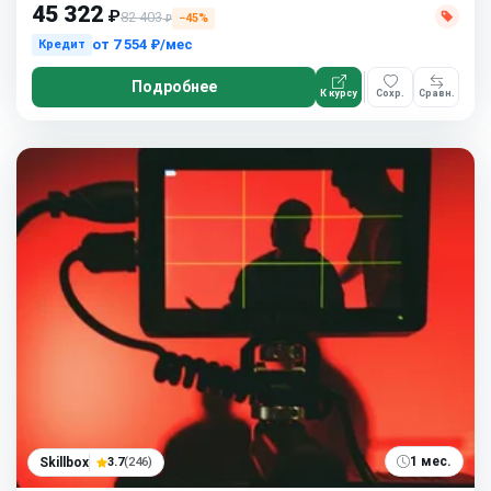
45 322
₽
82 403
−45%
₽
от
7 554 ₽/мес
Кредит
Подробнее
К курсу
Сохр.
Сравн.
1 мес.
Skillbox
3.7
(246)