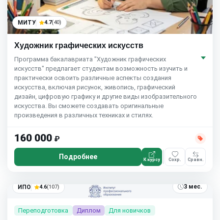
МИТУ
4.7
(40)
Художник графических искусств
Программа бакалавриата "Художник графических
искусств" предлагает студентам возможность изучить и
практически освоить различные аспекты создания
искусства, включая рисунок, живопись, графический
дизайн, цифровую графику и другие виды изобразительного
искусства. Вы сможете создавать оригинальные
произведения в различных техниках и стилях.
160 000
₽
Подробнее
К курсу
Сохр.
Сравн.
3 мес.
ИПО
4.6
(107)
Переподготовка
Диплом
Для новичков