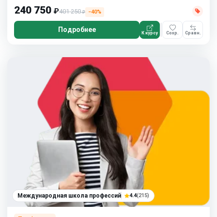
240 750
₽
401 250
−40%
₽
Подробнее
К курсу
Сохр.
Сравн.
Международная школа профессий
4.4
(215)