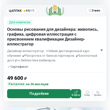
3 мес.
ЦАППКК
4.5
(17)
Для новичков
Основы рисования для дизайнера: живопись,
графика, цифровая иллюстрация с
присвоением квалификации Дизайнер-
иллюстратор
Дизайнер-иллюстратор: ⭐Гибкий дистанционный курс
обучения. ✔️Рассрочка от банков-партнеров. ✔️Бесплатный
доступ к библиотеке вебинаров.
Сертификат
49 600
₽
на 36 месяцев
Рассрочка
Подробнее
К курсу
Сохр.
Сравн.