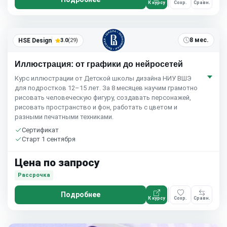
К курсу
Сохр.
Сравн.
8 мес.
HSE Design
3.0
(29)
Иллюстрация: от графики до нейросетей
Курс иллюстрации от Детской школы дизайна НИУ ВШЭ
для подростков 12–15 лет. За 8 месяцев научим грамотно
рисовать человеческую фигуру, создавать персонажей,
рисовать пространство и фон, работать с цветом и
разными печатными техниками.
Сертификат
Старт 1 сентября
Цена по запросу
Рассрочка
Подробнее
К курсу
Сохр.
Сравн.