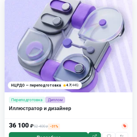
НЦРДО — переподготовка
4.7
(445)
Переподготовка
Диплом
Иллюстратор и дизайнер
36 100
₽
52 400
−31%
₽