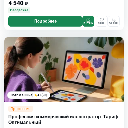
4 540
₽
Рассрочка
Подробнее
К курсу
Сохр.
Сравн.
Логомашина
4.5
(28)
Профессия
Профессия коммерческий иллюстратор. Тариф
Оптимальный