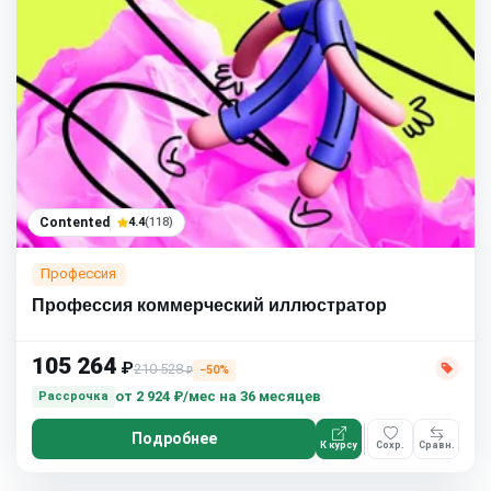
Contented
4.4
(118)
Профессия
Профессия коммерческий иллюстратор
105 264
₽
210 528
−50%
₽
от
2 924 ₽/мес
на 36 месяцев
Рассрочка
Подробнее
К курсу
Сохр.
Сравн.