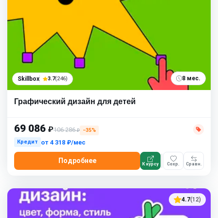
8 мес.
Skillbox
3.7
(246)
Графический дизайн для детей
69 086
₽
106 286
−35%
₽
от
4 318 ₽/мес
Кредит
Подробнее
К курсу
Сохр.
Сравн.
4.7
(12)