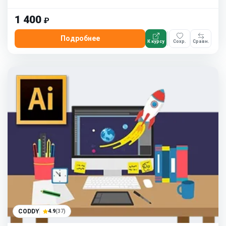
1 400
₽
Подробнее
К курсу
Сохр.
Сравн.
CODDY
4.9
(37)