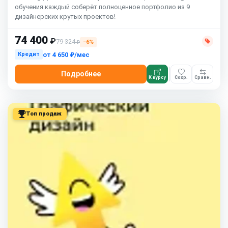
обучения каждый соберёт полноценное портфолио из 9
дизайнерских крутых проектов!
74 400
₽
79 324
−6%
₽
от
4 650 ₽/мес
Кредит
Подробнее
К курсу
Сохр.
Сравн.
Топ продаж