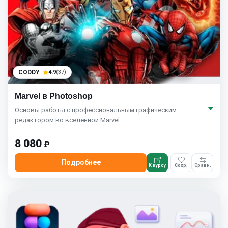
CODDY
4.9
(37)
Marvel в Photoshop
Основы работы с профессиональным графическим
редактором во вселенной Marvel
8 080
₽
Подробнее
К курсу
Сохр.
Сравн.