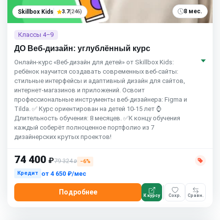
8 мес.
Skillbox Kids
3.7
(246)
Классы 4–9
ДО Веб-дизайн: углублённый курс
Онлайн-курс «Веб-дизайн для детей» от Skillbox Kids:
ребёнок научится создавать современных веб-сайты:
стильные интерфейсы и адаптивный дизайн для сайтов,
интернет-магазинов и приложений. Освоит
профессиональные инструменты веб-дизайнера: Figma и
Tilda. ✅ Курс ориентирован на детей 10-15 лет ⌚
Длительность обучения: 8 месяцев. ✅К концу обучения
каждый соберёт полноценное портфолио из 7
дизайнерских крутых проектов!
74 400
₽
79 324
−6%
₽
от
4 650 ₽/мес
Кредит
Подробнее
К курсу
Сохр.
Сравн.