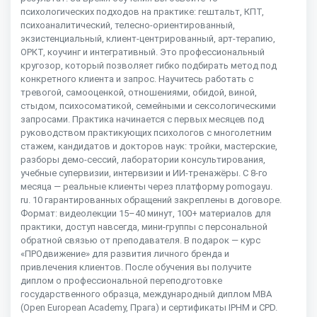
психологических подходов на практике: гештальт, КПТ,
психоаналитический, телесно-ориентированный,
экзистенциальный, клиент-центрированный, арт-терапию,
ОРКТ, коучинг и интегративный. Это профессиональный
кругозор, который позволяет гибко подбирать метод под
конкретного клиента и запрос. Научитесь работать с
тревогой, самооценкой, отношениями, обидой, виной,
стыдом, психосоматикой, семейными и сексологическими
запросами. Практика начинается с первых месяцев под
руководством практикующих психологов с многолетним
стажем, кандидатов и докторов наук: тройки, мастерские,
разборы демо-сессий, лаборатории консультирования,
учебные супервизии, интервизии и ИИ-тренажёры. С 8-го
месяца — реальные клиенты через платформу pomogayu.
ru. 10 гарантированных обращений закреплены в договоре.
Формат: видеолекции 15–40 минут, 100+ материалов для
практики, доступ навсегда, мини-группы с персональной
обратной связью от преподавателя. В подарок — курс
«ПРОдвижение» для развития личного бренда и
привлечения клиентов. После обучения вы получите
диплом о профессиональной переподготовке
государственного образца, международный диплом MBA
(Open European Academy, Прага) и сертификаты IPHM и CPD.