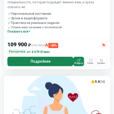
специальность, которая подойдет именно вам, и сразу
освоить её
Персональный наставник
Уроки в видеоформате
Практика на реальных задачах
Домашние задания с проверкой
Показать всё
Бесплатный пробный урок
109 900
₽
274 750
−60%
₽
от
4 579 ₽/мес
Рассрочка
Подробнее
К курсу
Сохр.
Сравн.
5.0
(16)