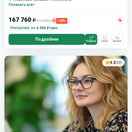
Показать всё
Бесплатный пробный урок
167 760
₽
419 400
−60%
₽
от
6 990 ₽/мес
Рассрочка
Подробнее
К курсу
Сохр.
Сравн.
4.2
(22)