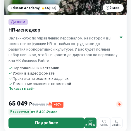
2 мес.
Eduson Academy
4.5
(164)
Диплом
HR-менеджер
Онлайн-курс по управлению персоналом, на котором вы
освоите все функции HR: от найма сотрудников до
развития корпоративной культуры. У вас будет полный
набор навыков, чтобы вырасти до директора по персоналу
или HR Business Partner.
Персональный наставник
Уроки в видеоформате
Практика на реальных задачах
Домашние задания с проверкой
Показать всё
Бесплатный пробный урок
65 049
₽
162 622
−60%
₽
от
5 420 ₽/мес
Рассрочка
Подробнее
К курсу
Сохр.
Сравн.