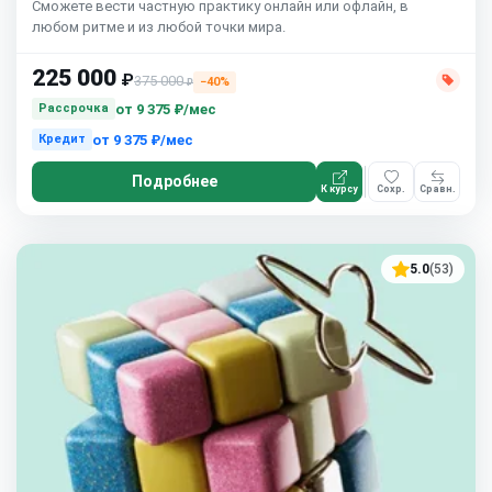
Сможете вести частную практику онлайн или офлайн, в
любом ритме и из любой точки мира.
225 000
₽
375 000
−40%
₽
от
9 375 ₽/мес
Рассрочка
от
9 375 ₽/мес
Кредит
Подробнее
К курсу
Сохр.
Сравн.
5.0
(53)