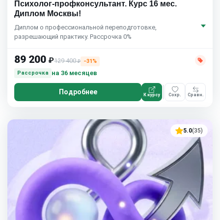
Психолог-профконсультант. Курс 16 мес.
Диплом Москвы!
Диплом о профессиональной переподготовке,
разрешающий практику. Рассрочка 0%
89 200
₽
129 400
−31%
₽
на 36 месяцев
Рассрочка
Подробнее
К курсу
Сохр.
Сравн.
5.0
(35)