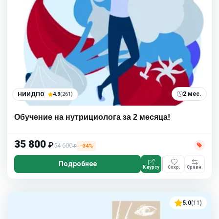
2 мес.
НИИДПО
4.9
(261)
Обучение на нутрициолога за 2 месяца!
35 800
₽
54 600
−34%
₽
Подробнее
К курсу
Сохр.
Сравн.
5.0
(11)