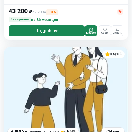
43 200
₽
62 700
−31%
₽
на 36 месяцев
Рассрочка
Подробнее
К курсу
Сохр.
Сравн.
4.8
(10)
14 мес.
НЦРДО — переподготовка
4.7
(445)