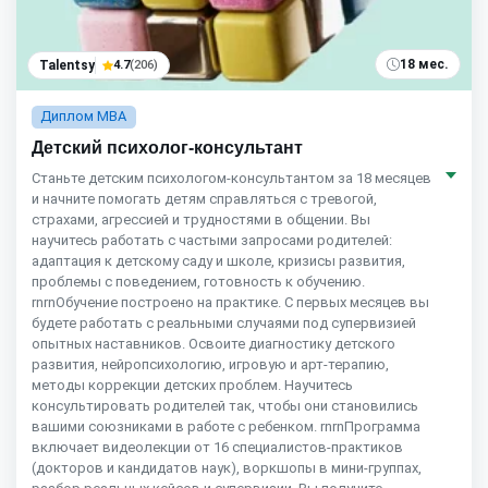
18 мес.
Talentsy
4.7
(206)
Диплом MBA
Детский психолог-консультант
Станьте детским психологом-консультантом за 18 месяцев
и начните помогать детям справляться с тревогой,
страхами, агрессией и трудностями в общении. Вы
научитесь работать с частыми запросами родителей:
адаптация к детскому саду и школе, кризисы развития,
проблемы с поведением, готовность к обучению.
rnrnОбучение построено на практике. С первых месяцев вы
будете работать с реальными случаями под супервизией
опытных наставников. Освоите диагностику детского
развития, нейропсихологию, игровую и арт-терапию,
методы коррекции детских проблем. Научитесь
консультировать родителей так, чтобы они становились
вашими союзниками в работе с ребенком. rnrnПрограмма
включает видеолекции от 16 специалистов-практиков
(докторов и кандидатов наук), воркшопы в мини-группах,