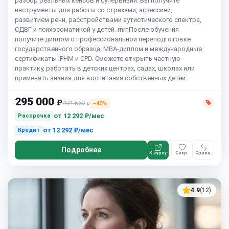
разбор реальных кейсов и супервизии. Вы получите
инструменты для работы со страхами, агрессией,
развитием речи, расстройствами аутистического спектра,
СДВГ и психосоматикой у детей. rnrnПосле обучения
получите диплом о профессиональной переподготовке
государственного образца, MBA-диплом и международные
сертификаты IPHM и CPD. Сможете открыть частную
практику, работать в детских центрах, садах, школах или
применять знания для воспитания собственных детей.
295 000
₽
491 667
−40%
₽
от
12 292 ₽/мес
Рассрочка
от
12 292 ₽/мес
Кредит
Подробнее
К курсу
Сохр.
Сравн.
4.9
(12)