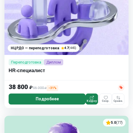
НЦРДО — переподготовка
4.7
(445)
Переподготовка
Диплом
HR-специалист
38 800
₽
56 300
−31%
₽
Подробнее
К курсу
Сохр.
Сравн.
5.0
(77)