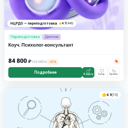
НЦРДО — переподготовка
4.7
(445)
Переподготовка
Диплом
Коуч. Психолог-консультант
84 800
₽
123 000
−31%
₽
Подробнее
К курсу
Сохр.
Сравн.
4.9
(15)