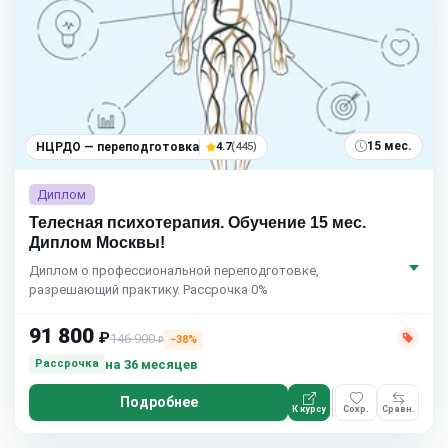
15 мес.
НЦРДО — переподготовка
4.7
(445)
Диплом
Телесная психотерапия. Обучение 15 мес.
Диплом Москвы!
Диплом о профессиональной переподготовке,
разрешающий практику. Рассрочка 0%
91 800
₽
146 900
−38%
₽
на 36 месяцев
Рассрочка
Подробнее
К курсу
Сохр.
Сравн.