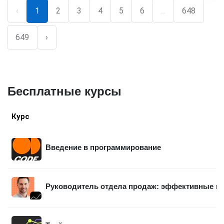
‹
1
2
3
4
5
6
...
648
649
›
Бесплатные курсы
Курс
Введение в программирование
Руководитель отдела продаж: эффективные п