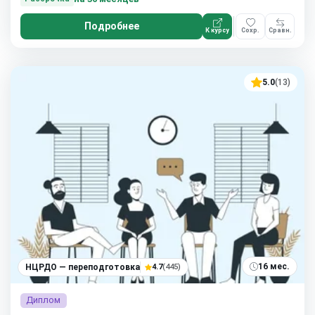
Подробнее
К курсу
Сохр.
Сравн.
5.0
(13)
16 мес.
НЦРДО — переподготовка
4.7
(445)
Диплом