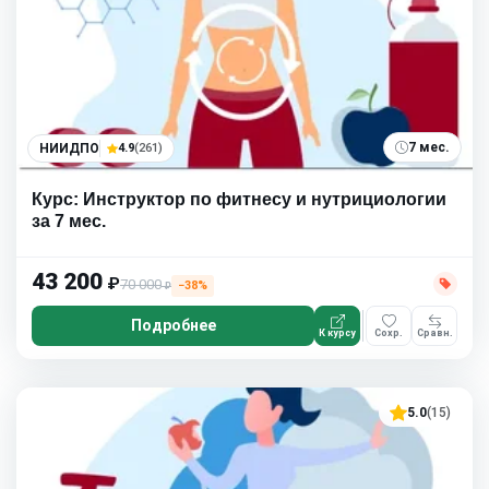
7 мес.
НИИДПО
4.9
(261)
Курс: Инструктор по фитнесу и нутрициологии
за 7 мес.
43 200
₽
70 000
−38%
₽
Подробнее
К курсу
Сохр.
Сравн.
5.0
(15)