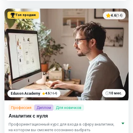
Топ продаж
4.6
(14)
10 мес.
Eduson Academy
4.5
(164)
Профессия
Диплом
Для новичков
Аналитик с нуля
Профориентационный курс для входа в сферу аналитики,
на котором вы сможете осознанно выбрать