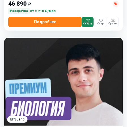
46 890
₽
от
5 210 ₽/мес
Рассрочка
Подробнее
К курсу
Сохр.
Сравн.
ЕГЭLand