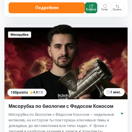
Подробнее
К курсу
Сохр.
Сравн.
1 мес.
100points
4.3
(13)
Мясорубка по биологии с Федосом Кокосом
Мясорубка по биологии с Федосом Кокосом — недельный
интенсив, на котором ты повторишь ключевые темы и
доведёшь до автоматизма все типы задач. ✔ Уроки с
теорией и разбором заданий в записи ✔ Конспекты,