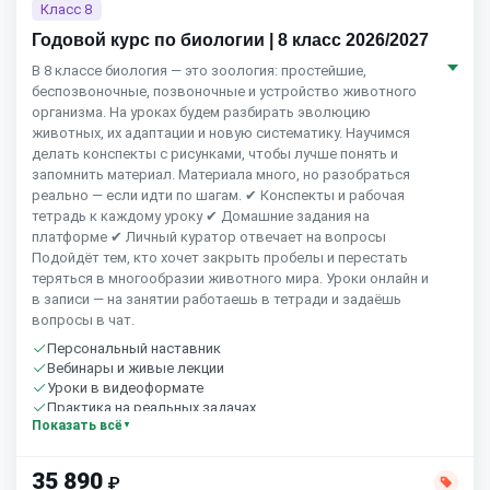
Класс 8
Годовой курс по биологии | 8 класс 2026/2027
В 8 классе биология — это зоология: простейшие,
беспозвоночные, позвоночные и устройство животного
организма. На уроках будем разбирать эволюцию
животных, их адаптации и новую систематику. Научимся
делать конспекты с рисунками, чтобы лучше понять и
запомнить материал. Материала много, но разобраться
реально — если идти по шагам. ✔ Конспекты и рабочая
тетрадь к каждому уроку ✔ Домашние задания на
платформе ✔ Личный куратор отвечает на вопросы
Подойдёт тем, кто хочет закрыть пробелы и перестать
теряться в многообразии животного мира. Уроки онлайн и
в записи — на занятии работаешь в тетради и задаёшь
вопросы в чат.
Персональный наставник
Вебинары и живые лекции
Уроки в видеоформате
Практика на реальных задачах
Показать всё
Домашние задания с проверкой
Сообщество студентов
Старт 7 сентября
35 890
₽