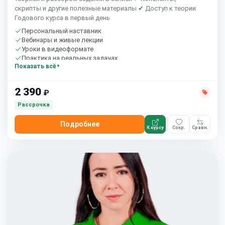
скрипты и другие полезные материалы ✔ Доступ к теории
Годового курса в первый день
Персональный наставник
Вебинары и живые лекции
Уроки в видеоформате
Практика на реальных задачах
Показать всё
Домашние задания с проверкой
Сообщество студентов
2 390
₽
Рассрочка
Подробнее
К курсу
Сохр.
Сравн.