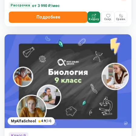
от
3 990 ₽/мес
Рассрочка
Подробнее
К курсу
Сохр.
Сравн.
MyAlfaSchool
4.9
(34)
Класс 9