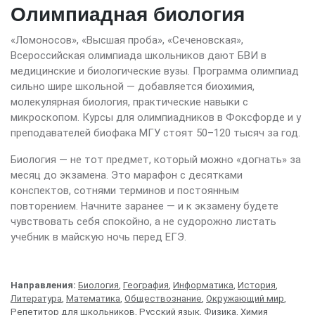
Олимпиадная биология
«Ломоносов», «Высшая проба», «Сеченовская»,
Всероссийская олимпиада школьников дают БВИ в
медицинские и биологические вузы. Программа олимпиад
сильно шире школьной — добавляется биохимия,
молекулярная биология, практические навыки с
микроскопом. Курсы для олимпиадников в Фоксфорде и у
преподавателей биофака МГУ стоят 50–120 тысяч за год.
Биология — не тот предмет, который можно «догнать» за
месяц до экзамена. Это марафон с десятками
конспектов, сотнями терминов и постоянным
повторением. Начните заранее — и к экзамену будете
чувствовать себя спокойно, а не судорожно листать
учебник в майскую ночь перед ЕГЭ.
Направления:
Биология
,
География
,
Информатика
,
История
,
Литература
,
Математика
,
Обществознание
,
Окружающий мир
,
Репетитор для школьников
,
Русский язык
,
Физика
,
Химия