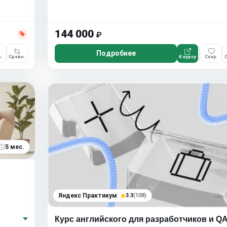
144 000
₽
Подробнее
.
Сравн.
К курсу
Сохр.
С
5 мес.
Яндекс Практикум
3.3
(108)
Курс английского для разработчиков и Q