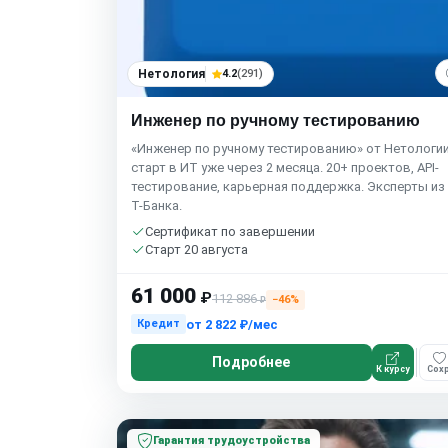
Нетология
4.2
(291)
Инженер по ручному тестированию
«Инженер по ручному тестированию» от Нетологи
старт в ИТ уже через 2 месяца. 20+ проектов, API-
тестирование, карьерная поддержка. Эксперты из 
Т-Банка.
Сертификат по завершении
Старт 20 августа
61 000
₽
112 886
−46%
₽
от
2 822 ₽/мес
Кредит
Подробнее
К курсу
Сохр
Гарантия трудоустройства