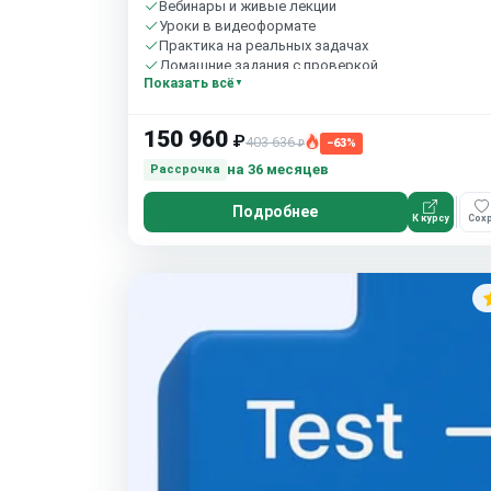
Вебинары и живые лекции
Уроки в видеоформате
Практика на реальных задачах
Домашние задания с проверкой
Показать всё
Сообщество студентов
10 часов в неделю
150 960
₽
403 636
−63%
₽
на 36 месяцев
Рассрочка
Подробнее
К курсу
Сохр