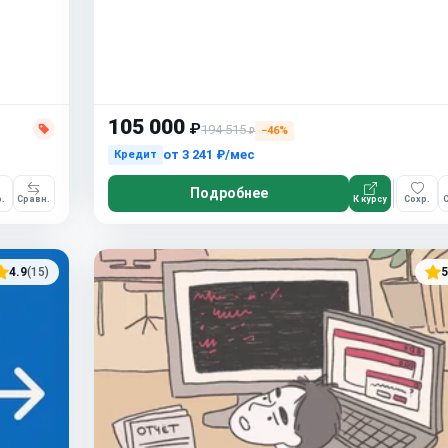
105 000
₽
194 515
−46%
₽
от
3 241 ₽/мес
Кредит
Подробнее
.
Сравн.
К курсу
Сохр.
С
4.9
(15)
5