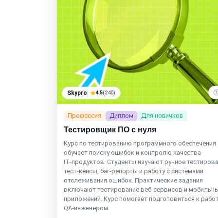
Skypro
4.5
(240)
Профессия
Диплом
Для новичков
Тестировщик ПО с нуля
Курс по тестированию программного обеспечения
обучает поиску ошибок и контролю качества
IT‑продуктов. Студенты изучают ручное тестирова
тест‑кейсы, баг‑репорты и работу с системами
отслеживания ошибок. Практические задания
включают тестирование веб‑сервисов и мобильн
приложений. Курс помогает подготовиться к рабо
QA‑инженером.