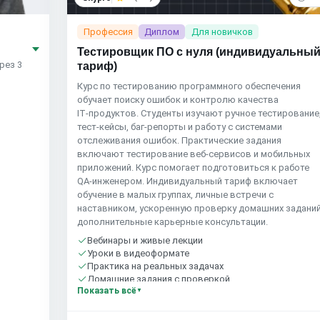
Профессия
Диплом
Для новичков
Тестировщик ПО с нуля (индивидуальны
рез 3
тариф)
Курс по тестированию программного обеспечения
обучает поиску ошибок и контролю качества
IT‑продуктов. Студенты изучают ручное тестирование
тест‑кейсы, баг‑репорты и работу с системами
отслеживания ошибок. Практические задания
включают тестирование веб‑сервисов и мобильных
приложений. Курс помогает подготовиться к работе
QA‑инженером. Индивидуальный тариф включает
обучение в малых группах, личные встречи с
наставником, ускоренную проверку домашних заданий
дополнительные карьерные консультации.
Вебинары и живые лекции
Уроки в видеоформате
Практика на реальных задачах
Домашние задания с проверкой
Показать всё
Сообщество студентов
10 часов в неделю