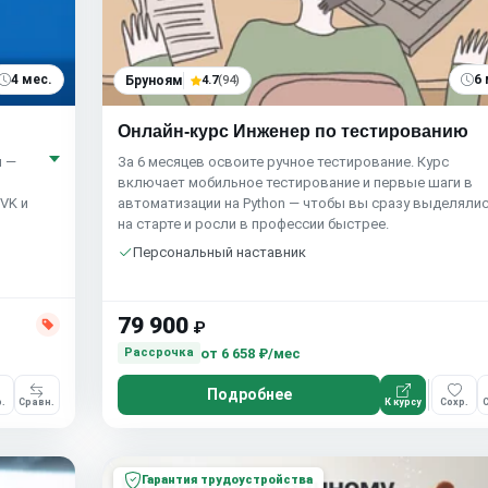
4 мес.
6 
Бруноям
4.7
(94)
Онлайн-курс Инженер по тестированию
и —
За 6 месяцев освоите ручное тестирование. Курс
включает мобильное тестирование и первые шаги в
VK и
автоматизации на Python — чтобы вы сразу выделяли
на старте и росли в профессии быстрее.
Персональный наставник
79 900
₽
от
6 658 ₽/мес
Рассрочка
Подробнее
.
Сравн.
К курсу
Сохр.
С
Гарантия трудоустройства