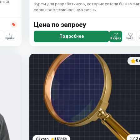
ства.
Курсы для разработчиков, которые хотели бы измени
свою профессиональную жизнь
Цена по запросу
Подробнее
.
Сравн.
К курсу
Сохр.
С
5.
12 
Skypro
4.5
(240)