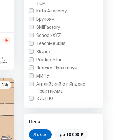
TOP
Kata Academy
Бруноям
SkillFactory
School-XYZ
TeachMeSkills
Skypro
ProductStar
равн.
Яндекс Практикум
МИТУ
Английский от Яндекс
.0
(4)
Практикума
КИДПО
Цена
Любая
до 10 000 ₽