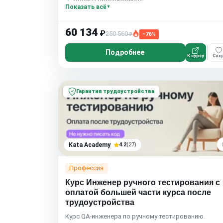
Показать всё
Домашние задания с проверкой
Сообщество студентов
8 часов в неделю
60 134
₽
250 560
−76%
₽
Подробнее
К курсу
Сохр
Гарантия трудоустройства
Kata Academy
4.2
(27)
Профессия
Курс Инженер ручного тестирования с
оплатой большей части курса после
трудоустройства
Курс QA-инженера по ручному тестированию.