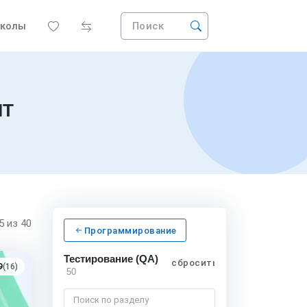
колы
Поиск
IT
15
из 40
Программирование
Тестирование (QA)
сбросить
9
(16)
50