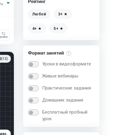
Рейтинг
ть
Любой
3+ ★
4+ ★
5+ ★
равн.
Формат занятий
0
(15)
Уроки в видеоформате
Живые вебинары
Практические задания
Домашние задания
Бесплатный пробный
урок
мес.