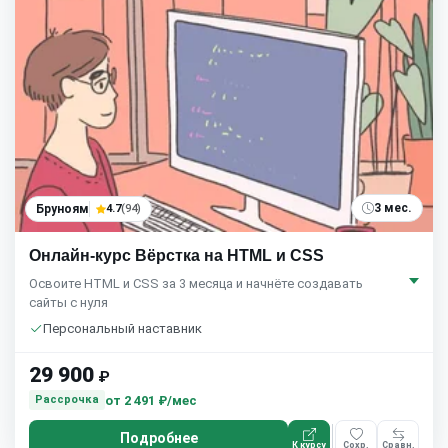
3 мес.
Бруноям
4.7
(94)
Онлайн-курс Вёрстка на HTML и CSS
Освоите HTML и CSS за 3 месяца и начнёте создавать
сайты с нуля
Персональный наставник
29 900
₽
от
2 491 ₽/мес
Рассрочка
Подробнее
К курсу
Сохр.
Сравн.