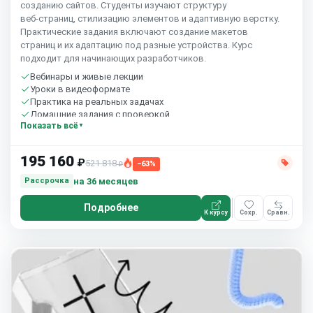
созданию сайтов. Студенты изучают структуру
веб‑страниц, стилизацию элементов и адаптивную верстку.
Практические задания включают создание макетов
страниц и их адаптацию под разные устройства. Курс
подходит для начинающих разработчиков.
Вебинары и живые лекции
Уроки в видеоформате
Практика на реальных задачах
Домашние задания с проверкой
Показать всё
Сообщество студентов
10 часов в неделю
195 160
₽
521 818
−63%
₽
на 36 месяцев
Рассрочка
Подробнее
К курсу
Сохр.
Сравн.