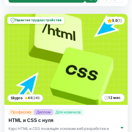
Гарантия трудоустройства
5.0
(1)
12 мес.
Skypro
4.5
(240)
Профессия
Диплом
Для новичков
HTML и CSS с нуля
Курс HTML и CSS посвящён основам веб‑разработки и