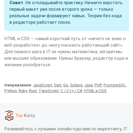
Совет.
Не откладывайте практику. Начните верстать
первый макет уже после второго урока — только
реальные задачи формируют навык. Теория без кода
в редакторе работает плохо.
HTML и CSS — самый короткий путь от «ничего не знаю о
веб-разработке» до «могу показать работающий сайт».
Для первого шага в IT не нужны математика, алгоритмы
или высшее образование. Нужны браузер, редактор кода и
желание разобраться.
Направления:
JavaScript
,
Dart
,
Go
,
Golang
,
Java
,
PHP
,
PostgreSQL
,
Python
,
Ruby
,
Rust
,
TypeScript
,
C / C++ / C#
,
HTML и CSS
Top
Kursy
Развивайтесь с лучшими онлайн-курсами по маркетингу, IT