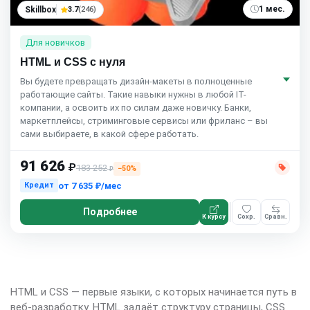
1 мес.
Skillbox
3.7
(246)
Для новичков
HTML и CSS с нуля
Вы будете превращать дизайн-макеты в полноценные
работающие сайты. Такие навыки нужны в любой IT-
компании, а освоить их по силам даже новичку. Банки,
маркетплейсы, стриминговые сервисы или фриланс – вы
сами выбираете, в какой сфере работать.
91 626
₽
183 252
−50%
₽
от
7 635 ₽/мес
Кредит
Подробнее
К курсу
Сохр.
Сравн.
HTML и CSS — первые языки, с которых начинается путь в
веб-разработку. HTML задаёт структуру страницы, CSS