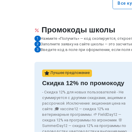
Все к
Промокоды школы
Нажмите «Получить» — код скопируется, открое
1
Заполните заявку на сайте школы — это засчиты
2
Введите код в поле при оформлении, если поля
3
Лучшее предложение
Скидка 12% по промокоду
- Скидка 12% для новых пользователей - Не
суммируется c другими скидками, акциями и
рассрочкой. Исключение: акционная цена на
сайте. 🎓 vaccine12 — скидка 12% на
ветеринарные программы. 🌱 FieldDay12 —
скидка 12% на программы по агрономии. 🌸
SummerDay12 — скидка 12% на программы по
садоводству, цветоводству и выращиванию