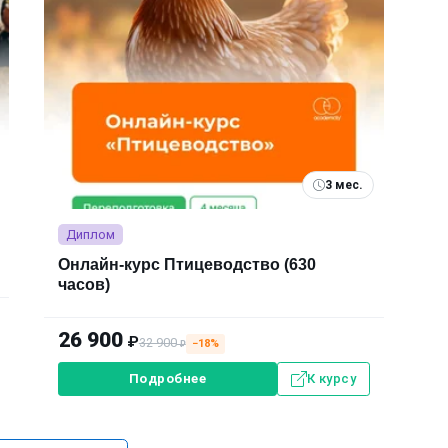
3 мес.
Диплом
Онлайн-курс Птицеводство (630
часов)
26 900
₽
32 900
−18%
₽
Подробнее
К курсу