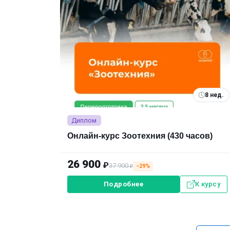
8 нед.
Диплом
Онлайн-курс Зоотехния (430 часов)
26 900
₽
37 900
−29%
₽
Подробнее
К курсу