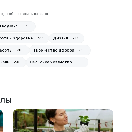
е, чтобы открыть каталог.
и коучинг
1355
сота и здоровье
Дизайн
777
723
расоты
Творчество и хобби
301
298
жизни
Сельское хозяйство
238
181
олы