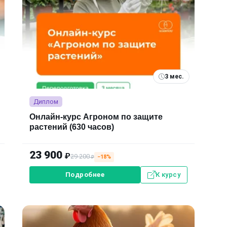
3 мес.
Диплом
Онлайн-курс Агроном по защите
растений (630 часов)
23 900
₽
29 200
−18%
₽
Подробнее
К курсу