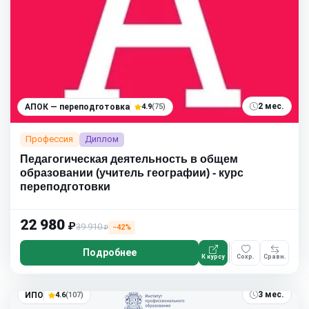
2 мес.
АПОК — переподготовка
4.9
(75)
Профессия
Диплом
Педагогическая деятельность в общем
образовании (учитель географии) - курс
переподготовки
22 980
₽
39 910
−42%
₽
Подробнее
К курсу
Сохр.
Сравн.
3 мес.
ИПО
4.6
(107)