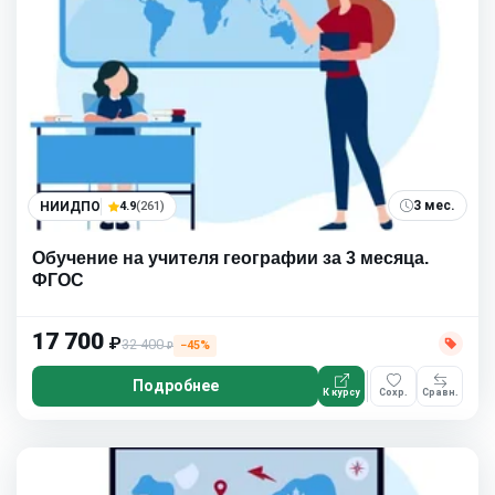
3 мес.
НИИДПО
4.9
(261)
Обучение на учителя географии за 3 месяца.
ФГОС
17 700
₽
32 400
−45%
₽
Подробнее
К курсу
Сохр.
Сравн.