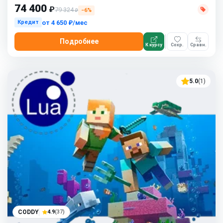
74 400
₽
79 324
−6%
₽
от
4 650 ₽/мес
Кредит
Подробнее
К курсу
Сохр.
Сравн.
5.0
(1)
CODDY
4.9
(37)