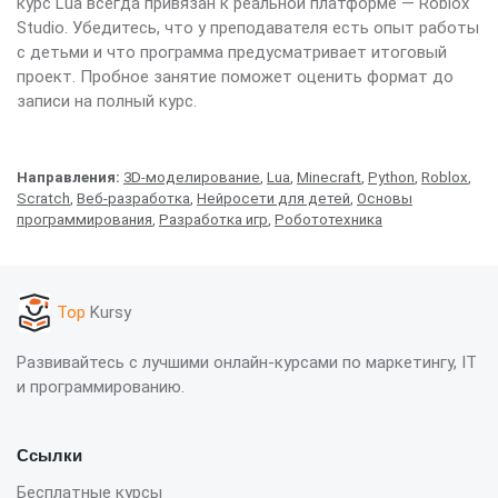
курс Lua всегда привязан к реальной платформе — Roblox
Studio. Убедитесь, что у преподавателя есть опыт работы
с детьми и что программа предусматривает итоговый
проект. Пробное занятие поможет оценить формат до
записи на полный курс.
Направления:
3D-моделирование
,
Lua
,
Minecraft
,
Python
,
Roblox
,
Scratch
,
Веб-разработка
,
Нейросети для детей
,
Основы
программирования
,
Разработка игр
,
Робототехника
Top
Kursy
Развивайтесь с лучшими онлайн-курсами по маркетингу, IT
и программированию.
Ссылки
Бесплатные курсы