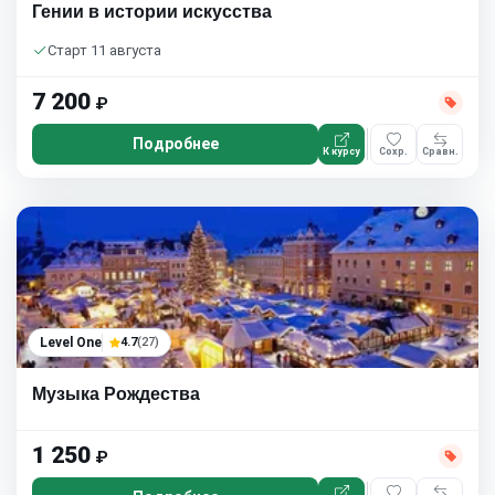
Гении в истории искусства
Старт 11 августа
7 200
₽
Подробнее
К курсу
Сохр.
Сравн.
Level One
4.7
(27)
Музыка Рождества
1 250
₽