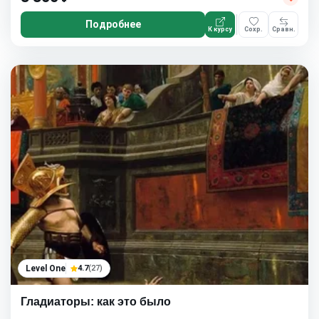
Подробнее
К курсу
Сохр.
Сравн.
Level One
4.7
(27)
Гладиаторы: как это было