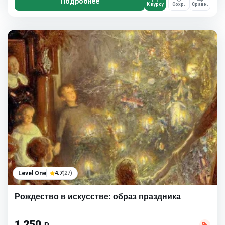
Подробнее
К курсу
Сохр.
Сравн.
Level One
4.7
(27)
Рождество в искусстве: образ праздника
1 250