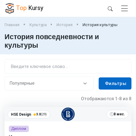
Top
Kursy
Главная
Культура
История
История культуры
История повседневности и
культуры
Фильтры
Отображаются
1-8
из 8
8 мес.
HSE Design
3.0
(29)
Диплом