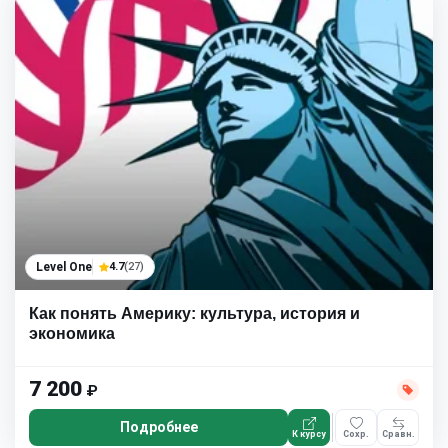
Level One
4.7
(27)
Как понять Америку: культура, история и
экономика
7 200
₽
Подробнее
К курсу
Сохр.
Сравн.