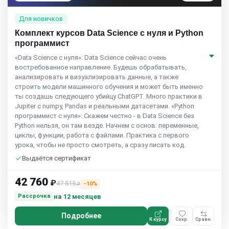
Для новичков
Комплект курсов Data Science с нуля и Python
программист
«Data Science с нуля»: Data Science сейчас очень
востребованное направление. Будешь обрабатывать,
анализировать и визуализировать данные, а также
строить модели машинного обучения и может быть именно
ты создашь следующего убийцу ChatGPT. Много практики в
Jupiter c numpy, Pandas и реальными датасетами. «Python
программист с нуля»: Скажем честно - в Data Science без
Python нельзя, он там везде. Начнем с основ: переменные,
циклы, функции, работа с файлами. Практика с первого
урока, чтобы не просто смотреть, а сразу писать код.
Выдаётся сертификат
42 760
₽
47 515
−10%
₽
на 12 месяцев
Рассрочка
Подробнее
К курсу
Сохр.
Сравн.