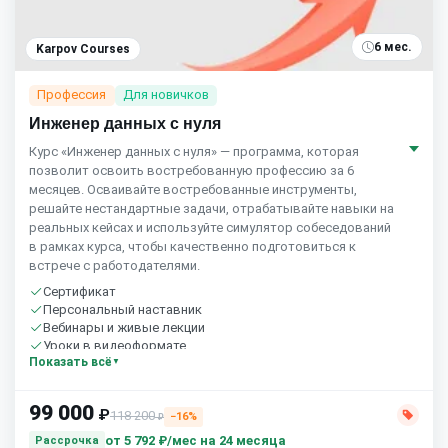
6 мес.
Karpov Courses
Профессия
Для новичков
Инженер данных с нуля
Курс «Инженер данных с нуля» — программа, которая
позволит освоить востребованную профессию за 6
месяцев. Осваивайте востребованные инструменты,
решайте нестандартные задачи, отрабатывайте навыки на
реальных кейсах и используйте симулятор собеседований
в рамках курса, чтобы качественно подготовиться к
встрече с работодателями.
Сертификат
Персональный наставник
Вебинары и живые лекции
Уроки в видеоформате
Показать всё
Практика на реальных задачах
Домашние задания с проверкой
Сообщество студентов
99 000
₽
118 200
15 часов в неделю
−16%
₽
Бесплатный пробный урок
от
5 792 ₽/мес
на 24 месяца
Рассрочка