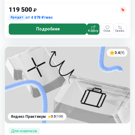
119 500
₽
от
4 878 ₽/мес
Кредит
Подробнее
К курсу
Сохр.
Сравн.
3.4
(9)
Яндекс Практикум
3.3
(108)
Для новичков