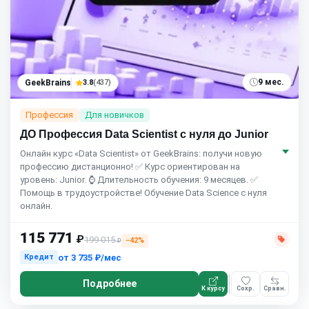
9 мес.
GeekBrains
3.8
(437)
Профессия
Для новичков
ДО Профессия Data Scientist с нуля до Junior
Онлайн курс «Data Scientist» от GeekBrains: получи новую
профессию дистанционно! ✅ Курс ориентирован на
уровень: Junior. ⌚ Длительность обучения: 9 месяцев. ✅
Помощь в трудоустройстве! Обучение Data Science с нуля
онлайн.
115 771
₽
199 015
−42%
₽
от
3 735 ₽/мес
Кредит
Подробнее
К курсу
Сохр.
Сравн.