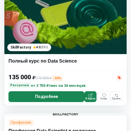
SkillFactory
4.3
(331)
Полный курс по Data Science
135 000
₽
270 000
−50%
₽
от
3 750 ₽/мес
на 36 месяцев
Рассрочка
Подробнее
К курсу
Сохр.
Сравн.
SkillFactory
4.3
(331)
Профессия
Профессия Data Scientist в медицине