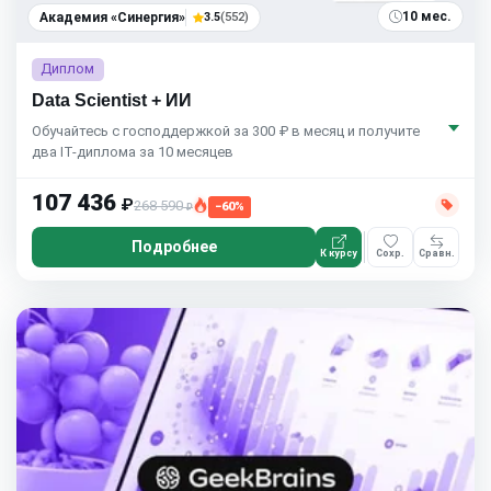
10 мес.
Академия «Синергия»
3.5
(552)
Диплом
Data Scientist + ИИ
Обучайтесь с господдержкой за 300 ₽ в месяц и получите
два IT-диплома за 10 месяцев
107 436
₽
268 590
−60%
₽
Подробнее
К курсу
Сохр.
Сравн.