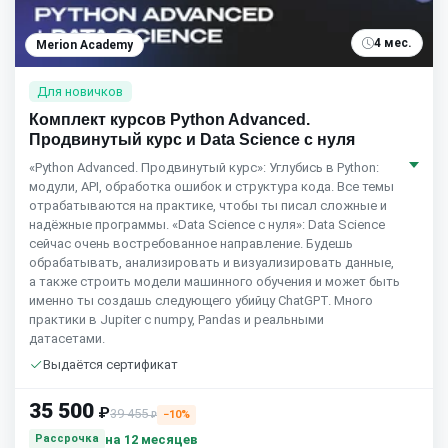
4 мес.
Merion Academy
Для новичков
Комплект курсов Python Advanced.
Продвинутый курс и Data Science с нуля
«Python Advanced. Продвинутый курс»: Углубись в Python:
модули, API, обработка ошибок и структура кода. Все темы
отрабатываются на практике, чтобы ты писал сложные и
надёжные программы. «Data Science с нуля»: Data Science
сейчас очень востребованное направление. Будешь
обрабатывать, анализировать и визуализировать данные,
а также строить модели машинного обучения и может быть
именно ты создашь следующего убийцу ChatGPT. Много
практики в Jupiter c numpy, Pandas и реальными
датасетами.
Выдаётся сертификат
35 500
₽
39 455
−10%
₽
на 12 месяцев
Рассрочка