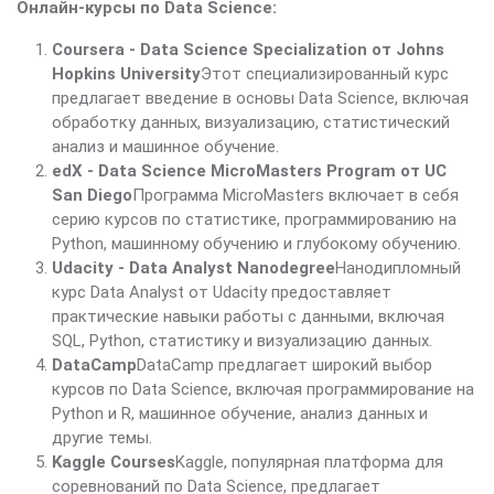
Онлайн-курсы по Data Science:
Coursera - Data Science Specialization от Johns
Hopkins University
Этот специализированный курс
предлагает введение в основы Data Science, включая
обработку данных, визуализацию, статистический
анализ и машинное обучение.
edX - Data Science MicroMasters Program от UC
San Diego
Программа MicroMasters включает в себя
серию курсов по статистике, программированию на
Python, машинному обучению и глубокому обучению.
Udacity - Data Analyst Nanodegree
Нанодипломный
курс Data Analyst от Udacity предоставляет
практические навыки работы с данными, включая
SQL, Python, статистику и визуализацию данных.
DataCamp
DataCamp предлагает широкий выбор
курсов по Data Science, включая программирование на
Python и R, машинное обучение, анализ данных и
другие темы.
Kaggle Courses
Kaggle, популярная платформа для
соревнований по Data Science, предлагает