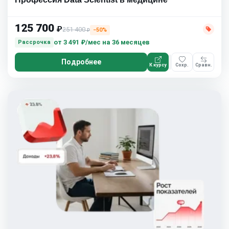
125 700
₽
251 400
−50%
₽
от
3 491 ₽/мес
на 36 месяцев
Рассрочка
Подробнее
К курсу
Сохр.
Сравн.