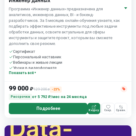
Инженер данных
Программа «Инженер данных» предназначена для
аналитиков, инженеров данных, BI - и бэкенд-
разработчиков. За 5 месяцев онлайн-обучения узнаете, как
подбирать эффективные инструменты под любые задачи
обработки данных, освоите актуальные для сферы
инструменты и защитите проект, которым вы сможете
дополнить свое резюме.
Сертификат
Персональный наставник
Вебинары и живые лекции
Уроки в видеоформате
Показать всё
Практика на реальных задачах
Домашние задания с проверкой
Сообщество студентов
99 000
₽
129 200
15 часов в неделю
−23%
₽
Бесплатный пробный урок
от
5 792 ₽/мес
на 24 месяца
Рассрочка
Подробнее
К курсу
Сохр.
Сравн.