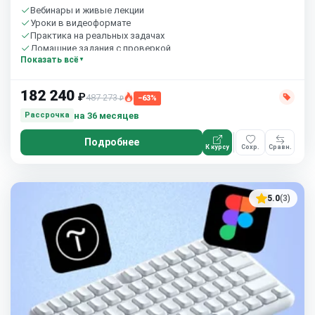
Вебинары и живые лекции
Уроки в видеоформате
Практика на реальных задачах
Домашние задания с проверкой
Показать всё
Сообщество студентов
10 часов в неделю
182 240
₽
487 273
−63%
₽
на 36 месяцев
Рассрочка
Подробнее
К курсу
Сохр.
Сравн.
5.0
(3)