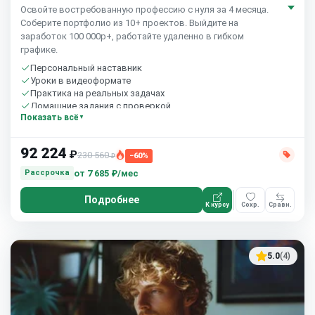
Освойте востребованную профессию с нуля за 4 месяца.
Соберите портфолио из 10+ проектов. Выйдите на
заработок 100 000р+, работайте удаленно в гибком
графике.
Персональный наставник
Уроки в видеоформате
Практика на реальных задачах
Домашние задания с проверкой
Показать всё
Бесплатный пробный урок
92 224
₽
230 560
−60%
₽
от
7 685 ₽/мес
Рассрочка
Подробнее
К курсу
Сохр.
Сравн.
5.0
(4)