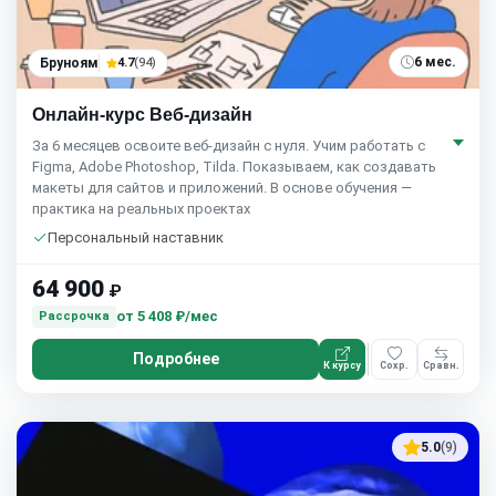
6 мес.
Бруноям
4.7
(94)
Онлайн-курс Веб-дизайн
За 6 месяцев освоите веб-дизайн с нуля. Учим работать с
Figma, Adobe Photoshop, Tilda. Показываем, как создавать
макеты для сайтов и приложений. В основе обучения —
практика на реальных проектах
Персональный наставник
64 900
₽
от
5 408 ₽/мес
Рассрочка
Подробнее
К курсу
Сохр.
Сравн.
5.0
(9)