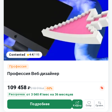
Contented
4.4
(118)
Профессия
Профессия Веб-дизайнер
109 458
₽
218 916
−50%
₽
от
3 040 ₽/мес
на 36 месяцев
Рассрочка
Подробнее
К курсу
Сохр.
Сравн.