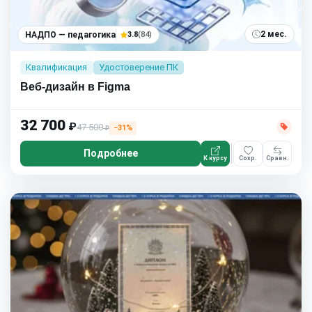
2 мес.
НАДПО — педагогика
3.8
(84)
Квалификация
Удостоверение ПК
Веб-дизайн в Figma
32 700
₽
47 500
−31%
₽
Подробнее
К курсу
Сохр.
Сравн.