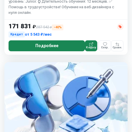
уровень: Junior. ⌚ Длительность обучения: 12 месяцев. ✅
Помощь в трудоустройстве! Обучение на веб-дизайнера с
нуля онлайн.
171 831
₽
287 542
−40%
₽
от
5 543 ₽/мес
Кредит
Подробнее
К курсу
Сохр.
Сравн.