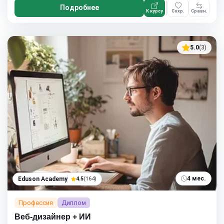
Подробнее
К курсу
Сохр.
Сравн.
5.0
(3)
4 мес.
Eduson Academy
4.5
(164)
Профессия
Диплом
Веб-дизайнер + ИИ