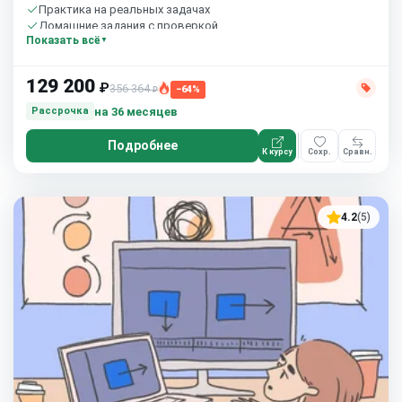
Практика на реальных задачах
Домашние задания с проверкой
Показать всё
Сообщество студентов
10 часов в неделю
129 200
₽
356 364
−64%
₽
на 36 месяцев
Рассрочка
Подробнее
К курсу
Сохр.
Сравн.
4.2
(5)