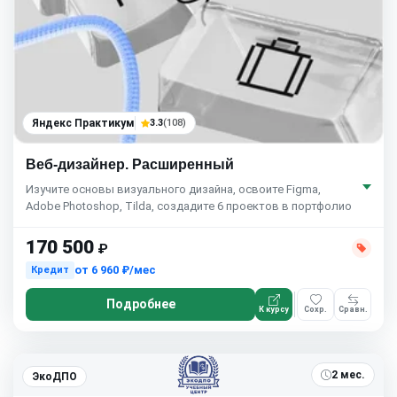
Яндекс Практикум
3.3
(108)
Веб-дизайнер. Расширенный
Изучите основы визуального дизайна, освоите Figma,
Adobe Photoshop, Tilda, создадите 6 проектов в портфолио
170 500
₽
от
6 960 ₽/мес
Кредит
Подробнее
К курсу
Сохр.
Сравн.
2 мес.
ЭкоДПО