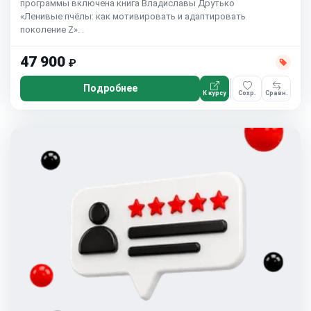
программы включена книга Владиславы Друтько
«Ленивые пчёлы: как мотивировать и адаптировать
поколение Z». .
47 900
₽
Подробнее
К курсу
Сохр.
Сравн.