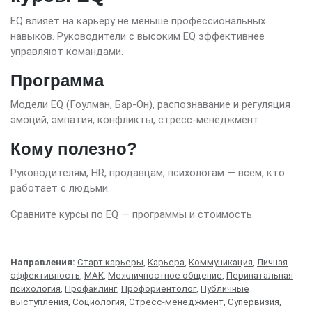
EQ влияет на карьеру не меньше профессиональных
навыков. Руководители с высоким EQ эффективнее
управляют командами.
Программа
Модели EQ (Гоулман, Бар-Он), распознавание и регуляция
эмоций, эмпатия, конфликты, стресс-менеджмент.
Кому полезно?
Руководителям, HR, продавцам, психологам — всем, кто
работает с людьми.
Сравните курсы по EQ — программы и стоимость.
Направления:
Старт карьеры
,
Карьера
,
Коммуникация
,
Личная
эффективность
,
МАК
,
Межличностное общение
,
Перинатальная
психология
,
Профайлинг
,
Профориентолог
,
Публичные
выступления
,
Социология
,
Стресс-менеджмент
,
Супервизия
,