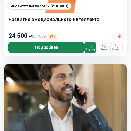
Институт психологии (ИППиСС)
Развитие эмоционального интеллекта
24 500
₽
29 400
−17%
₽
Подробнее
К курсу
Сохр.
Сравн.