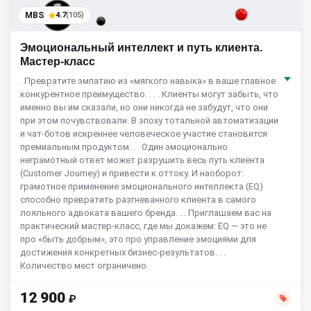
MBS
4.7
(105)
Эмоциональный интеллект и путь клиента.
Мастер-класс
. Превратите эмпатию из «мягкого навыка» в ваше главное
конкурентное преимущество. . . . Клиенты могут забыть, что
именно вы им сказали, но они никогда не забудут, что они
при этом почувствовали. В эпоху тотальной автоматизации
и чат-ботов искреннее человеческое участие становится
премиальным продуктом. . . Один эмоционально
неграмотный ответ может разрушить весь путь клиента
(Customer Journey) и привести к оттоку. И наоборот:
грамотное применение эмоционального интеллекта (EQ)
способно превратить разгневанного клиента в самого
лояльного адвоката вашего бренда. . . Приглашаем вас на
практический мастер-класс, где мы докажем: EQ — это не
про «быть добрым», это про управление эмоциями для
достижения конкретных бизнес-результатов. . .
Количество мест ограничено.
12 900
₽