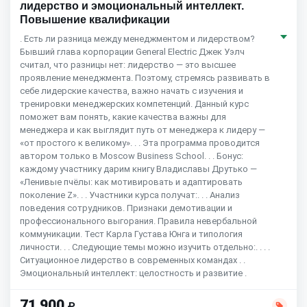
лидерство и эмоциональный интеллект.
Повышение квалификации
. Есть ли разница между менеджментом и лидерством?
Бывший глава корпорации General Electric Джек Уэлч
считал, что разницы нет: лидерство — это высшее
проявление менеджмента. Поэтому, стремясь развивать в
себе лидерские качества, важно начать с изучения и
тренировки менеджерских компетенций. Данный курс
поможет вам понять, какие качества важны для
менеджера и как выглядит путь от менеджера к лидеру —
«от простого к великому». . . Эта программа проводится
автором только в Moscow Business School. . . Бонус:
каждому участнику дарим книгу Владиславы Друтько —
«Ленивые пчёлы: как мотивировать и адаптировать
поколение Z». . . Участники курса получат:. . . Анализ
поведения сотрудников. Признаки демотивации и
профессионального выгорания. Правила невербальной
коммуникации. Тест Карла Густава Юнга и типология
личности. . . Следующие темы можно изучить отдельно:. . . .
Ситуационное лидерство в современных командах . .
Эмоциональный интеллект: целостность и развитие .
71 900
₽