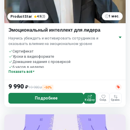
1 мес.
ProductStar
4.5
(2)
Эмоциональный интеллект для лидера
Научись убеждать и мотивировать сотрудников и
оказывать влияние на эмоциональном уровне
Сертификат
Уроки в видеоформате
Домашние задания с проверкой
6 часов в неделю
Показать всё
9 990
₽
19 980
−50%
₽
Подробнее
К курсу
Сохр.
Сравн.