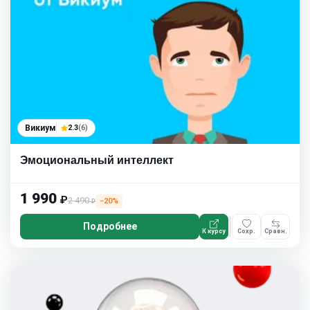
Викиум
2.3
(6)
Эмоциональный интеллект
1 990
₽
2 490
−20%
₽
Подробнее
К курсу
Сохр.
Сравн.