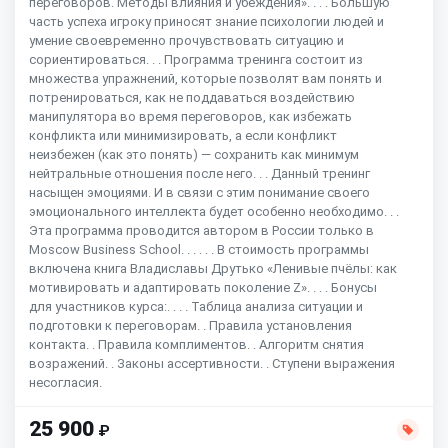
переговоров. Методы влияния и убеждения». . . . Большую
часть успеха игроку приносят знание психологии людей и
умение своевременно прочувствовать ситуацию и
сориентироваться. . . Программа тренинга состоит из
множества упражнений, которые позволят вам понять и
потренироваться, как не поддаваться воздействию
манипулятора во время переговоров, как избежать
конфликта или минимизировать, а если конфликт
неизбежен (как это понять) — сохранить как минимум
нейтральные отношения после него. . . Данный тренинг
насыщен эмоциями. И в связи с этим понимание своего
эмоционального интеллекта будет особенно необходимо. . .
Эта программа проводится автором в России только в
Moscow Business School. . . . . . В стоимость программы
включена книга Владиславы Друтько «Ленивые пчёлы: как
мотивировать и адаптировать поколение Z». . . . Бонусы
для участников курса:. . . . Таблица анализа ситуации и
подготовки к переговорам. . Правила установления
контакта. . Правила комплиментов. . Алгоритм снятия
возражений. . Законы ассертивности. . Ступени выражения
несогласия.
25 900
₽