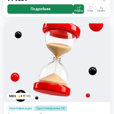
Подробнее
К курсу
Сохр.
Сравн.
MBS
4.7
(105)
Квалификация
Удостоверение ПК