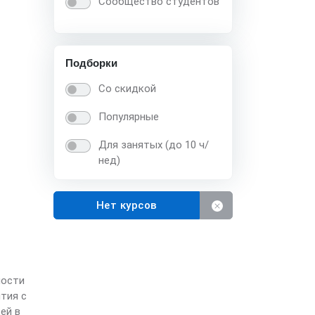
Сообщество студентов
Подборки
Со скидкой
Популярные
Для занятых (до 10 ч/
нед)
Нет курсов
ности
тия с
ей в