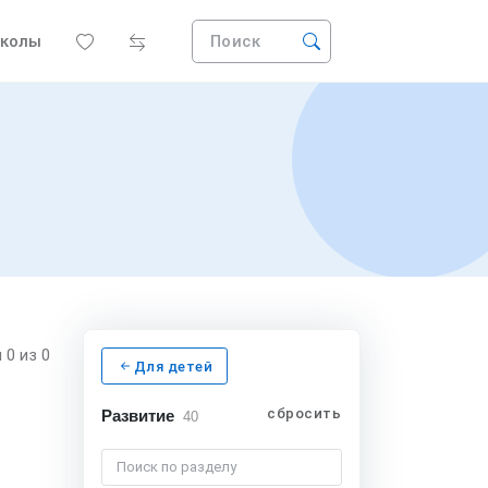
колы
Поиск
я
0
из 0
Для детей
сбросить
Развитие
40