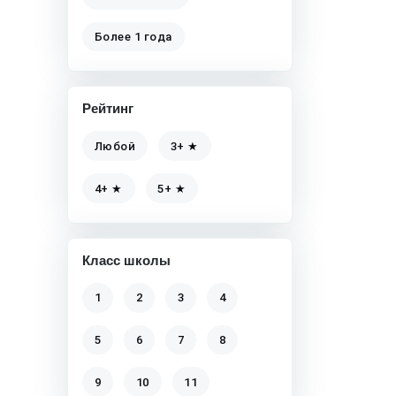
Более 1 года
Рейтинг
Любой
3+ ★
4+ ★
5+ ★
Класс школы
1
2
3
4
5
6
7
8
9
10
11