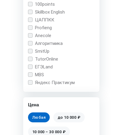
100points
Skillbox English
ЦАППКК
Profieng
Anecole
Алгоритмика
SmitUp
TutorOnline
ЕГЭLand
MBS
Яндекс Практикум
Цена
Любая
до 10 000 ₽
10 000 – 30 000 ₽