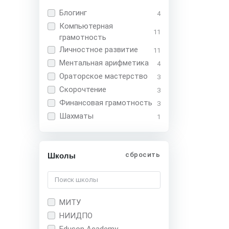
Блогинг
4
Компьютерная
11
грамотность
Личностное развитие
11
Ментальная арифметика
4
Ораторское мастерство
3
Скорочтение
3
Финансовая грамотность
3
Шахматы
1
сбросить
Школы
МИТУ
НИИДПО
Eduson Academy