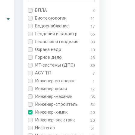
БПЛА
4
Биотехнологии
11
Водоснабжение
17
Геодезия и кадастр
66
Геология и геодезия
38
Охрана недр
10
Горное дело
28
ИТ-системы (ДПО)
39
АСУ ТП
7
Инженер по сварке
1
Инженер связи
12
Инженер-механик
35
Инженер-строитель
54
Инженер-химик
20
Инженер-электрик
20
Нефтегаз
51