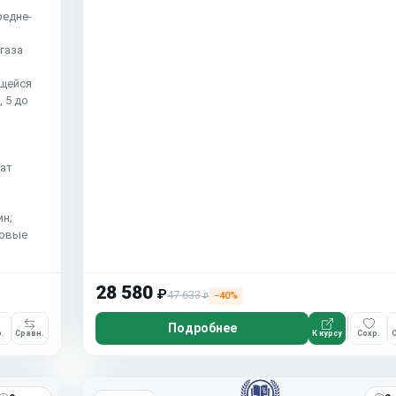
редне-
газа
ющейся
 5 до
ат
ин;
говые
28 580
₽
47 633
−40%
₽
Подробнее
.
Сравн.
К курсу
Сохр.
С