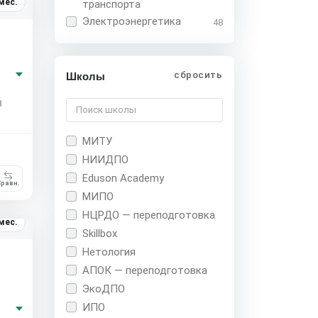
мес.
транспорта
Электроэнергетика
48
сбросить
Школы
8
МИТУ
НИИДПО
Eduson Academy
равн.
МИПО
НЦРДО — переподготовка
мес.
Skillbox
Нетология
АПОК — переподготовка
ЭкоДПО
ИПО