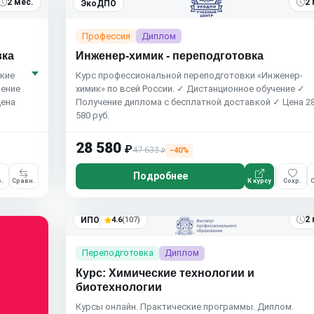
2 мес.
2 
ЭкоДПО
Профессия
Диплом
вка
Инженер-химик - переподготовка
кие
Курс профессиональной переподготовки «Инженер-
чение
химик» по всей России. ✓ Дистанционное обучение ✓
Цена
Получение диплома с бесплатной доставкой ✓ Цена 2
580 руб.
28 580
₽
47 633
−40%
₽
Подробнее
.
Сравн.
К курсу
Сохр.
С
2 
ИПО
4.6
(107)
Переподготовка
Диплом
Курс: Химические технологии и
биотехнологии
Курсы онлайн. Практические программы. Диплом.