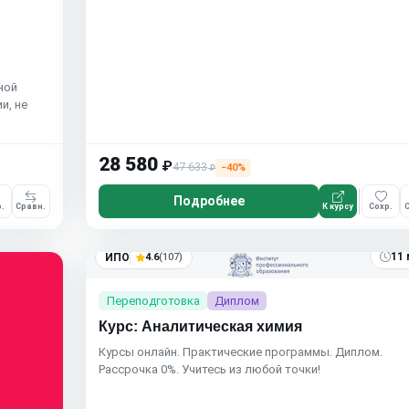
ной
и, не
28 580
₽
47 633
−40%
₽
Подробнее
.
Сравн.
К курсу
Сохр.
С
11 
ИПО
4.6
(107)
Переподготовка
Диплом
Курс: Аналитическая химия
Курсы онлайн. Практические программы. Диплом.
Рассрочка 0%. Учитесь из любой точки!