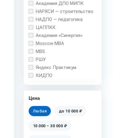
Академия ДПО МИПК
НАРХСИ — строительство
НАДПО — педагогика
ЦАППКК
Академия «Синергия»
Moscow MBA
MBS
РШУ
Яндекс Практикум
КИДПО
Цена
Любая
до 10 000 ₽
10 000 – 30 000 ₽