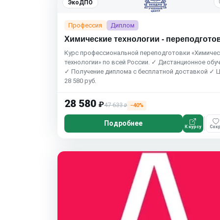
ЭкоДПО
Профессия
Диплом
Химические технологии - переподгото
Курс профессиональной переподготовки «Химичес
технологии» по всей России. ✓ Дистанционное обу
✓ Получение диплома с бесплатной доставкой ✓ 
28 580 руб.
28 580
₽
47 633
−40%
₽
Подробнее
К курсу
Сохр