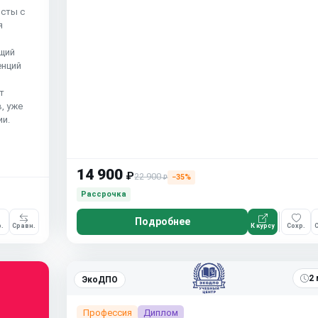
исты с
я
щий
енций
т
, уже
и.
14 900
₽
22 900
−35%
₽
Рассрочка
Подробнее
.
Сравн.
К курсу
Сохр.
С
2 
ЭкоДПО
Профессия
Диплом