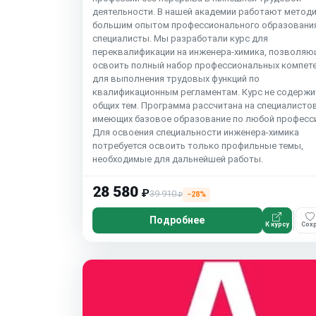
деятельности. В нашей академии работают метод
большим опытом профессионального образовани
специалисты. Мы разработали курс для
переквалификации на инженера-химика, позволяю
освоить полный набор профессиональных компет
для выполнения трудовых функций по
квалификационным регламентам. Курс не содержи
общих тем. Программа рассчитана на специалистов
имеющих базовое образование по любой професси
Для освоения специальности инженера-химика
потребуется освоить только профильные темы,
необходимые для дальнейшей работы.
28 580
₽
39 910
−28%
₽
Подробнее
К курсу
Сохр