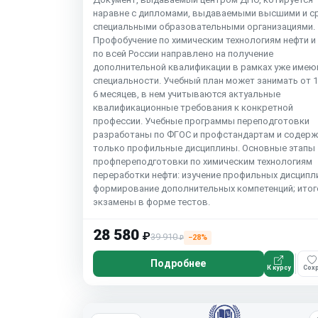
наравне с дипломами, выдаваемыми высшими и с
специальными образовательными организациями.
Профобучение по химическим технологиям нефти и 
по всей России направлено на получение
дополнительной квалификации в рамках уже име
специальности. Учебный план может занимать от 1,
6 месяцев, в нем учитываются актуальные
квалификационные требования к конкретной
профессии. Учебные программы переподготовки
разработаны по ФГОС и профстандартам и содерж
только профильные дисциплины. Основные этапы
профпереподготовки по химическим технологиям
переработки нефти: изучение профильных дисципл
формирование дополнительных компетенций; ито
экзамены в форме тестов.
28 580
₽
39 910
−28%
₽
Подробнее
К курсу
Сохр