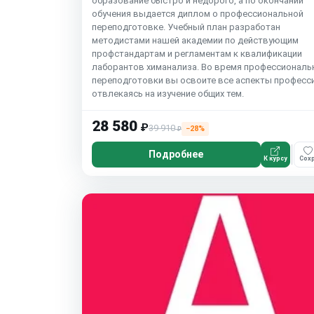
образование быстро и недорого, а по окончании
обучения выдается диплом о профессиональной
переподготовке. Учебный план разработан
методистами нашей академии по действующим
профстандартам и регламентам к квалификации
лаборантов химанализа. Во время профессиональ
переподготовки вы освоите все аспекты професси
отвлекаясь на изучение общих тем.
28 580
₽
39 910
−28%
₽
Подробнее
К курсу
Сохр