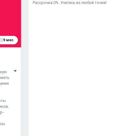
Рассрочка 0%. Учитесь из любой точки!
9 мес.
чную
иметь
дения
аты
иков.
р-
рсы