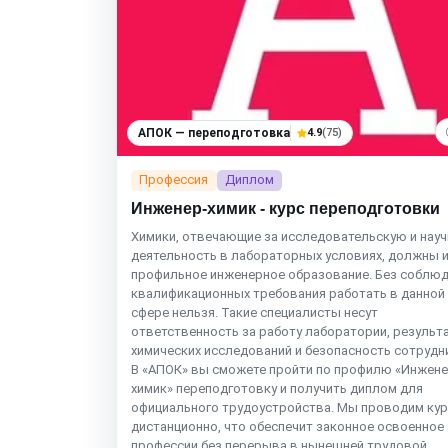
АПОК — переподготовка
4.9
(75)
Профессия
Диплом
Инженер-химик - курс переподготовки
Химики, отвечающие за исследовательскую и нау
деятельность в лабораторных условиях, должны 
профильное инженерное образование. Без соблю
квалификационных требования работать в данной
сфере нельзя. Такие специалисты несут
ответственность за работу лаборатории, результ
химических исследований и безопасность сотрудн
В «АПОК» вы сможете пройти по профилю «Инжене
химик» переподготовку и получить диплом для
официального трудоустройства. Мы проводим ку
дистанционно, что обеспечит законное освоенное
профессии без перерыва в нынешней трудовой