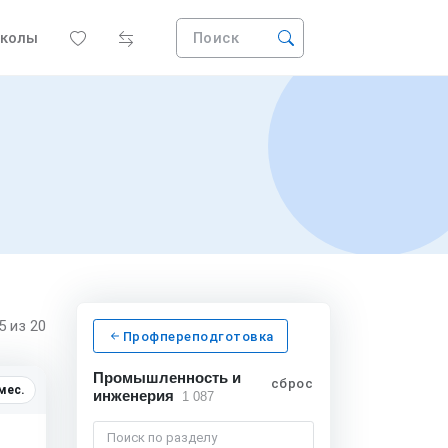
колы
Поиск
15
из 20
Профпереподготовка
Промышленность и
сбросить
мес.
инженерия
1 087