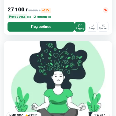
27 100
₽
39 300
−31%
₽
на 12 месяцев
Рассрочка
Подробнее
К курсу
Сохр.
Сравн.
6 нед.
НИИДПО
4.9
(261)