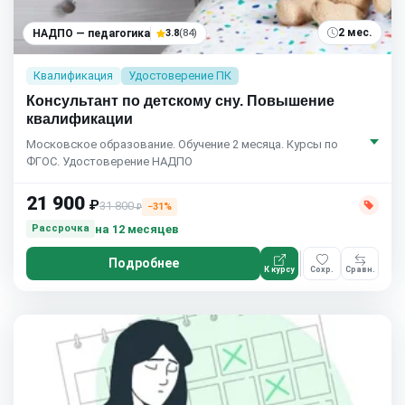
2 мес.
НАДПО — педагогика
3.8
(84)
Квалификация
Удостоверение ПК
Консультант по детскому сну. Повышение
квалификации
Московское образование. Обучение 2 месяца. Курсы по
ФГОС. Удостоверение НАДПО
21 900
₽
31 800
−31%
₽
на 12 месяцев
Рассрочка
Подробнее
К курсу
Сохр.
Сравн.