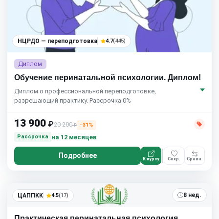
НЦРДО — переподготовка
4.7
(445)
Диплом
Обучение перинатальной психологии. Диплом!
Диплом о профессиональной переподготовке,
разрешающий практику. Рассрочка 0%
13 900
₽
20 200
−31%
₽
на 12 месяцев
Рассрочка
Подробнее
К курсу
Сохр.
Сравн.
8 нед.
ЦАППКК
4.5
(17)
Практическая перинатальная психология.