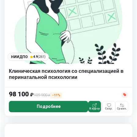
НИИДПО
4.9
(261)
Клиническая психология со специализацией в
перинатальной психологии
98 100
₽
109 900
−11%
₽
Подробнее
К курсу
Сохр.
Сравн.