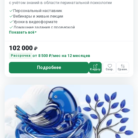
с учётом знаний в области перинатальной психологии
Персональный наставник
Вебинары и живые лекции
Уроки в видеоформате
Домашние задания с проверкой
Показать всё
36 часов в неделю
102 000
₽
от
8 500 ₽/мес
на 12 месяцев
Рассрочка
Подробнее
К курсу
Сохр.
Сравн.