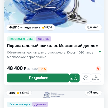
6 мес.
НАДПО — педагогика
3.8
(84)
Переподготовка
Диплом
Перинатальный психолог. Московский диплом
Обучение на перинатального психолога. Курсы 1020 часов.
Московское образование
48 400
₽
70 200
−31%
₽
Подробнее
К курсу
Сохр.
Сравн.
5 мес.
ИПО
4.6
(107)
Квалификация
Диплом