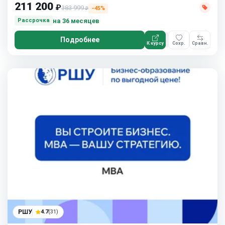
211 200
₽
383 999
−45%
₽
на 36 месяцев
Рассрочка
Подробнее
К курсу
Сохр.
Сравн.
РШУ
4.7
(31)