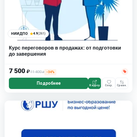
НИИДПО
4.9
(261)
Курс переговоров в продажах: от подготовки
до завершения
7 500
₽
11 400
−34%
₽
Подробнее
К курсу
Сохр.
Сравн.