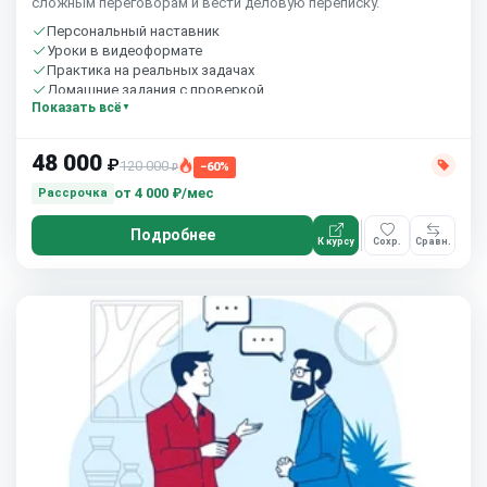
сложным переговорам и вести деловую переписку.
Персональный наставник
Уроки в видеоформате
Практика на реальных задачах
Домашние задания с проверкой
Показать всё
Бесплатный пробный урок
48 000
₽
120 000
−60%
₽
от
4 000 ₽/мес
Рассрочка
Подробнее
К курсу
Сохр.
Сравн.