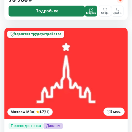
₽
Подробнее
К курсу
Сохр.
Сравн.
Гарантия трудоустройства
5 мес.
Moscow MBA
4.7
(31)
Переподготовка
Диплом