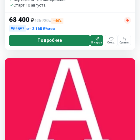
Старт 10 августа
68 400
₽
126 720
−46%
₽
от
3 168 ₽/мес
Кредит
Подробнее
К курсу
Сохр.
Сравн.