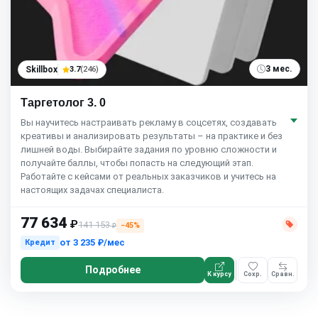
3 мес.
Skillbox
3.7
(246)
Таргетолог 3. 0
Вы научитесь настраивать рекламу в соцсетях, создавать
креативы и анализировать результаты – на практике и без
лишней воды. Выбирайте задания по уровню сложности и
получайте баллы, чтобы попасть на следующий этап.
Работайте с кейсами от реальных заказчиков и учитесь на
настоящих задачах специалиста.
77 634
₽
141 153
−45%
₽
от
3 235 ₽/мес
Кредит
Подробнее
К курсу
Сохр.
Сравн.