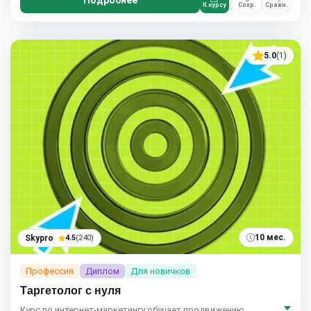
Подробнее
К курсу
Сохр.
Сравн.
5.0
(1)
10 мес.
Skypro
4.5
(240)
Профессия
Диплом
Для новичков
Таргетолог с нуля
Курс по интернет‑маркетингу обучает продвижению