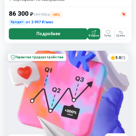
86 300
₽
159 900
−46%
₽
от
3 997 ₽/мес
Кредит
Подробнее
К курсу
Сохр.
Сравн.
Гарантия трудоустройства
5.0
(1)