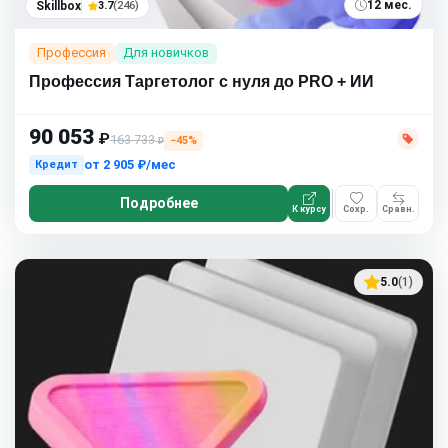
12 мес.
Skillbox
3.7
(246)
Профессия
Для новичков
Профессия Таргетолог с нуля до PRO + ИИ
90 053
₽
163 733
−45%
₽
от
2 905 ₽/мес
Кредит
Подробнее
К курсу
Сохр.
Сравн.
5.0
(1)