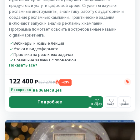
продуктов и услуг в цифровой среде. Студенты изучают
рекламные инструменты, аналитику, работу с аудиторией и
создание рекламных кампаний. Практические задания
включают запуск и анализ рекламных кампаний.
Программа помогает освоить востребованные навыки
digital‑маркетинга.
Вебинары и живые лекции
Уроки в видеоформате
Практика на реальных задачах
Домашние задания с проверкой
Показать всё
Сообщество студентов
10 часов в неделю
122 400
₽
327 273
−63%
₽
на 36 месяцев
Рассрочка
Подробнее
К курсу
Сохр.
Сравн.