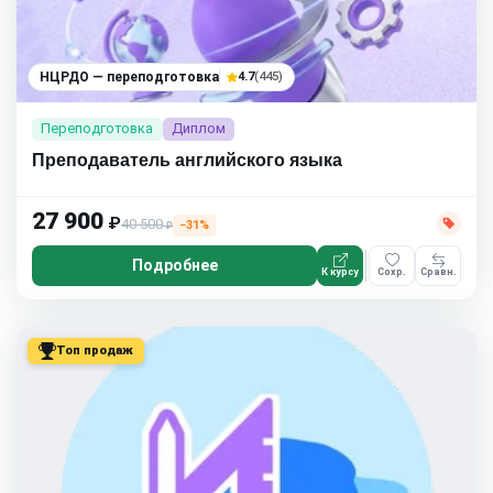
НЦРДО — переподготовка
4.7
(445)
Переподготовка
Диплом
Преподаватель английского языка
27 900
₽
40 500
−31%
₽
Подробнее
К курсу
Сохр.
Сравн.
Топ продаж