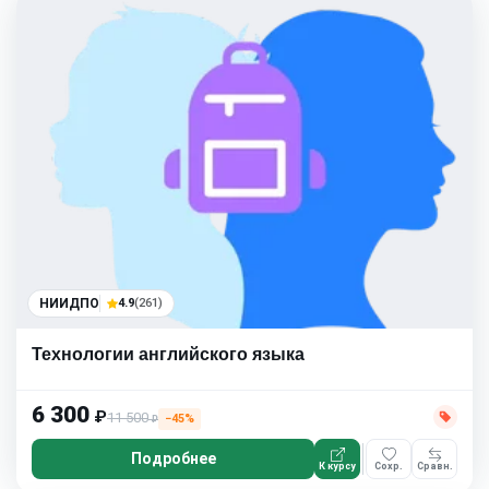
НИИДПО
4.9
(261)
Технологии английского языка
6 300
₽
11 500
−45%
₽
Подробнее
К курсу
Сохр.
Сравн.