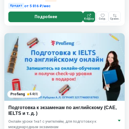
от
5 816 ₽/мес
Кредит
Подробнее
К курсу
Сохр.
Сравн.
Profieng
5.0
(8)
Подготовка к экзаменам по английскому (САЕ,
IELTS и т. д. )
Онлайн уроки 1на1 с учителейм, для подготовку к
международным экзаменам