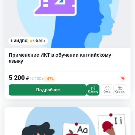
НИИДПО
4.9
(261)
Применение ИКТ в обучении английскому
языку
5 200
₽
12 100
−57%
₽
Подробнее
К курсу
Сохр.
Сравн.