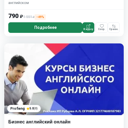
английском
790
₽
1 551
−49%
₽
Подробнее
К курсу
Сохр.
Сравн.
Profieng
5.0
(8)
Бизнес английский онлайн