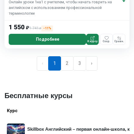
Онлайн уроки 1на1 с учителем, чтобы начать говрить на
английском с использованием профессиональной
терминологии
1 550
₽
1 741
−11%
₽
Подробнее
К курсу
Сохр.
Сравн.
‹
1
2
3
›
Бесплатные курсы
Курс
Skillbox Английский – первая онлайн-школа, к