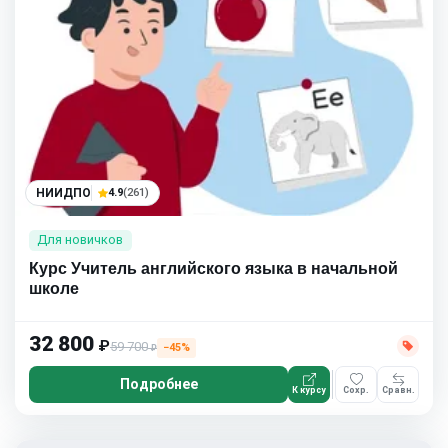
НИИДПО
4.9
(261)
Для новичков
Курс Учитель английского языка в начальной
школе
32 800
₽
59 700
−45%
₽
Подробнее
К курсу
Сохр.
Сравн.