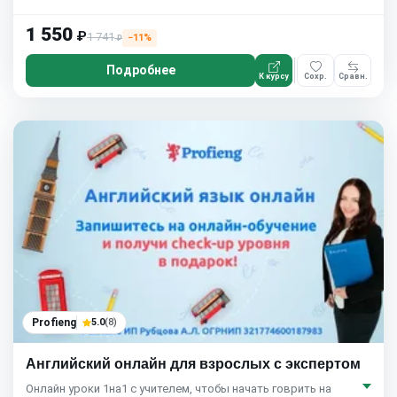
1 550
₽
1 741
−11%
₽
Подробнее
К курсу
Сохр.
Сравн.
Profieng
5.0
(8)
Английский онлайн для взрослых с экспертом
Онлайн уроки 1на1 с учителем, чтобы начать говрить на