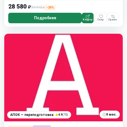
28 580
₽
39 910
−28%
₽
Подробнее
К курсу
Сохр.
Сравн.
9 мес.
АПОК — переподготовка
4.9
(75)