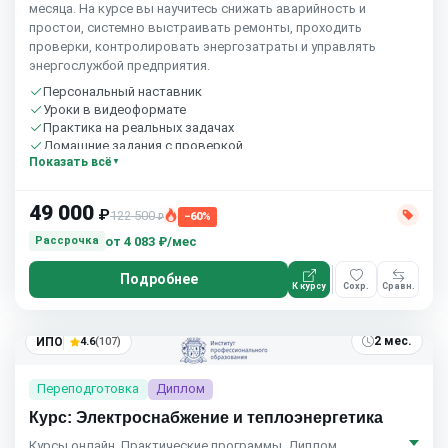
месяца. На курсе вы научитесь снижать аварийность и
простои, системно выстраивать ремонты, проходить
проверки, контролировать энергозатраты и управлять
энергослужбой предприятия.
Персональный наставник
Уроки в видеоформате
Практика на реальных задачах
Домашние задания с проверкой
Показать всё
Бесплатный пробный урок
49 000
₽
122 500
−60%
₽
от
4 083 ₽/мес
Рассрочка
Подробнее
К курсу
Сохр.
Сравн.
2 мес.
ИПО
4.6
(107)
Переподготовка
Диплом
Курс: Электроснабжение и теплоэнергетика
Курсы онлайн. Практические программы. Диплом.