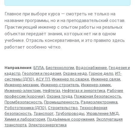
Главное при выборе курса — смотреть не только на
название программы, но и на преподавательский состав.
Практикующий инженер с опытом работы на реальных
объектах передаёт знания, которых нет ни в одном
учебнике. Отрасль консервативная, и это правило здесь
работает особенно чётко.
Направления:
БПЛА
,
Биотехнологии
,
Водоснабжение
,
Геодезия и
кадастр
,
Геология и геодезия
,
Охрана недр
,
Горное дело
,
ИТ-
системы (ДПО)
,
АСУ ТП
,
Инженер по сварке
,
Инженер связи
,
Инженер-механик
,
Инженер-строитель
,
Инженер-химик
,
Инженер-электрик
,
Нефтегаз
,
Нефтегаз и энергетика
,
Рабочие
профессии (корочки)
,
Охрана труда
,
Пожарная безопасность
,
Промбезопасность
,
Промышленность
,
Радиоэлектроника
,
Робототехника (ДПО)
,
Строительство
,
Техносферная
безопасность
,
Транспорт
,
Трубопроводы
,
Управление МКД
,
Химия и лаборатория
,
Подъёмные сооружения
,
Эксплуатация
транспорта
,
Электроэнергетика