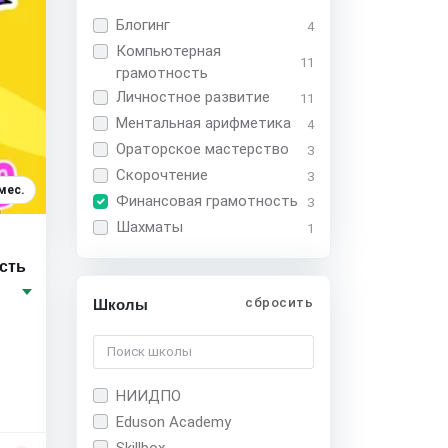
Блогинг
4
Компьютерная
11
грамотность
Личностное развитие
11
Ментальная арифметика
4
Ораторское мастерство
3
Скорочтение
3
мес.
Финансовая грамотность
3
Шахматы
1
сть
сбросить
Школы
5
НИИДПО
Eduson Academy
Skillbox