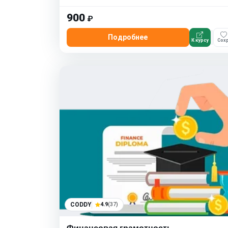
900
₽
Подробнее
К курсу
Сохр
CODDY
4.9
(37)