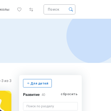
колы
Поиск
1-3
из 3
Для детей
сбросить
Развитие
40