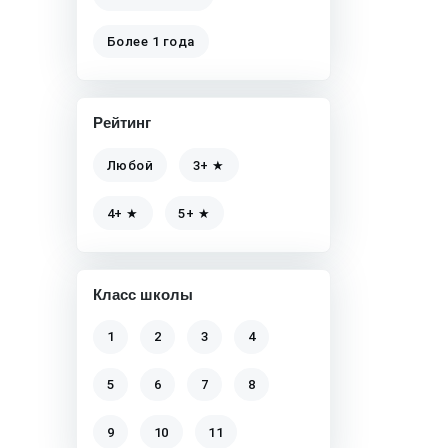
Более 1 года
Рейтинг
Любой
3+ ★
4+ ★
5+ ★
Класс школы
1
2
3
4
5
6
7
8
9
10
11