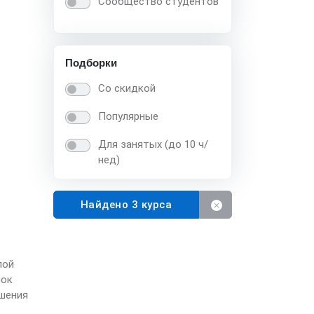
Сообщество студентов
Подборки
Со скидкой
Популярные
Для занятых (до 10 ч/
нед)
Найдено 3 курса
лой
нок
ешения