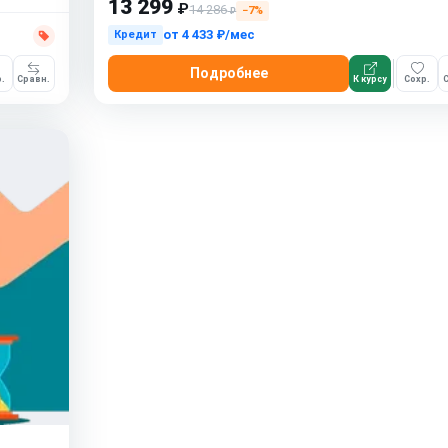
13 299
₽
14 286
−7%
₽
от
4 433 ₽/мес
Кредит
Подробнее
.
Сравн.
К курсу
Сохр.
С