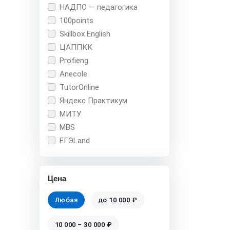
НАДПО — педагогика
100points
Skillbox English
ЦАППКК
Profieng
Anecole
TutorOnline
Яндекс Практикум
МИТУ
MBS
ЕГЭLand
Цена
Любая
до 10 000 ₽
10 000 – 30 000 ₽