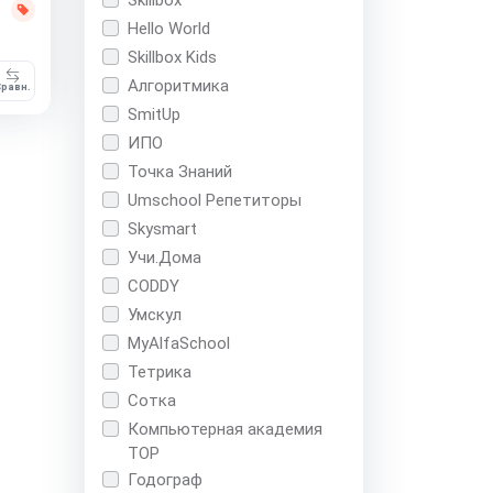
Hello World
Skillbox Kids
Алгоритмика
равн.
SmitUp
ИПО
Точка Знаний
Umschool Репетиторы
Skysmart
Учи.Дома
CODDY
Умскул
MyAlfaSchool
Тетрика
Сотка
Компьютерная академия
TOP
Годограф