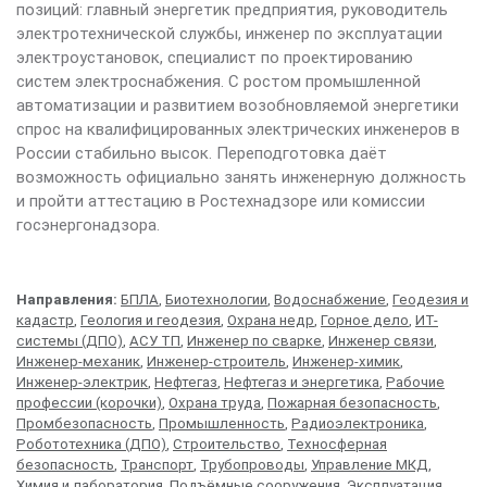
позиций: главный энергетик предприятия, руководитель
электротехнической службы, инженер по эксплуатации
электроустановок, специалист по проектированию
систем электроснабжения. С ростом промышленной
автоматизации и развитием возобновляемой энергетики
спрос на квалифицированных электрических инженеров в
России стабильно высок. Переподготовка даёт
возможность официально занять инженерную должность
и пройти аттестацию в Ростехнадзоре или комиссии
госэнергонадзора.
Направления:
БПЛА
,
Биотехнологии
,
Водоснабжение
,
Геодезия и
кадастр
,
Геология и геодезия
,
Охрана недр
,
Горное дело
,
ИТ-
системы (ДПО)
,
АСУ ТП
,
Инженер по сварке
,
Инженер связи
,
Инженер-механик
,
Инженер-строитель
,
Инженер-химик
,
Инженер-электрик
,
Нефтегаз
,
Нефтегаз и энергетика
,
Рабочие
профессии (корочки)
,
Охрана труда
,
Пожарная безопасность
,
Промбезопасность
,
Промышленность
,
Радиоэлектроника
,
Робототехника (ДПО)
,
Строительство
,
Техносферная
безопасность
,
Транспорт
,
Трубопроводы
,
Управление МКД
,
Химия и лаборатория
,
Подъёмные сооружения
,
Эксплуатация