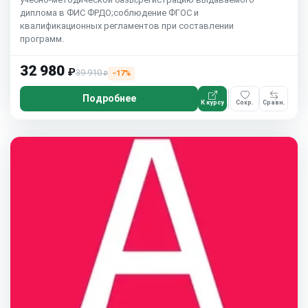
диплома в ФИС ФРДО;соблюдение ФГОС и
квалификационных регламентов при составлении
программ.
32 980
₽
39 910
−17%
₽
Подробнее
К курсу
Сохр.
Сравн.