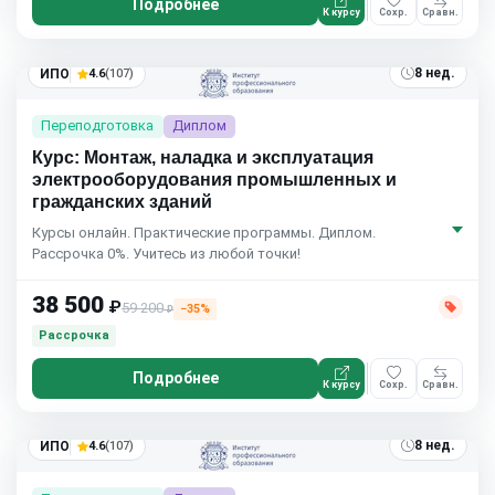
Подробнее
К курсу
Сохр.
Сравн.
8 нед.
ИПО
4.6
(107)
Переподготовка
Диплом
Курс: Монтаж, наладка и эксплуатация
электрооборудования промышленных и
гражданских зданий
Курсы онлайн. Практические программы. Диплом.
Рассрочка 0%. Учитесь из любой точки!
38 500
₽
59 200
−35%
₽
Рассрочка
Подробнее
К курсу
Сохр.
Сравн.
8 нед.
ИПО
4.6
(107)