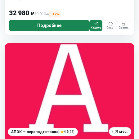
32 980
₽
39 910
−17%
₽
Подробнее
К курсу
Сохр.
Сравн.
9 мес.
АПОК — переподготовка
4.9
(75)