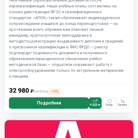
легитимные образовательные документы после
переквалификации. Наши учебные планы составлены на
основе действующих ФГОС и квалификационных
стандартов. «АПОК» также обеспечивает:индивидуальное
сопровождение учащихся до конца переподготовки — на
протяжении всего обучения вам поможет личный
менеджер, круглосуточная техподдержка и
методисты;регистрацию выдаваемого диплома и сведений
о присвоенной квалификации в ФИС ФРДО — реестр
подтвердит подлинность документа и полученного
образования;периодическое обновление учебно-
методической базы — слушатели осваивают работу с
электрооборудованием только по актуальным материалам
и лекциям.
32 980
₽
39 910
−17%
₽
Подробнее
К курсу
Сохр.
Сравн.