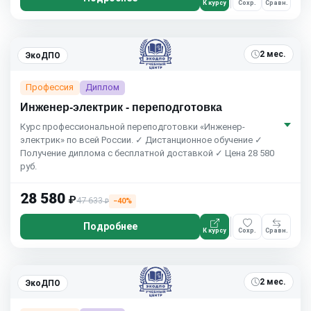
К курсу
Сохр.
Сравн.
2 мес.
ЭкоДПО
Профессия
Диплом
Инженер-электрик - переподготовка
Курс профессиональной переподготовки «Инженер-
электрик» по всей России. ✓ Дистанционное обучение ✓
Получение диплома с бесплатной доставкой ✓ Цена 28 580
руб.
28 580
₽
47 633
−40%
₽
Подробнее
К курсу
Сохр.
Сравн.
2 мес.
ЭкоДПО