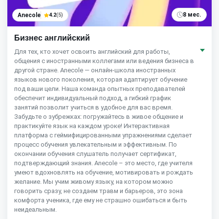
8 мес.
Anecole
4.2
(5)
Бизнес английский
Для тех, кто хочет освоить английский для работы,
общения с иностранными коллегами или ведения бизнеса в
другой стране. Anecole — онлайн-школа иностранных
языков нового поколения, которая адаптирует обучение
под ваши цели. Наша команда опытных преподавателей
обеспечит индивидуальный подход, а гибкий график
занятий позволит учиться в удобное для вас время.
Забудьте о зубрежках: погружайтесь в живое общение и
практикуйте язык на каждом уроке! Интерактивная
платформа с геймифицированными упражнениями сделает
процесс обучения увлекательным и эффективным. По
окончании обучения слушатель получает сертификат,
подтверждающий знания. Anecole – это место, где учителя
умеют вдохновлять на обучение, мотивировать и рождать
желание. Мы учим живому языку, на котором можно
говорить сразу, не создаем травм и барьеров, это зона
комфорта ученика, где ему не страшно ошибаться и быть
неидеальным.