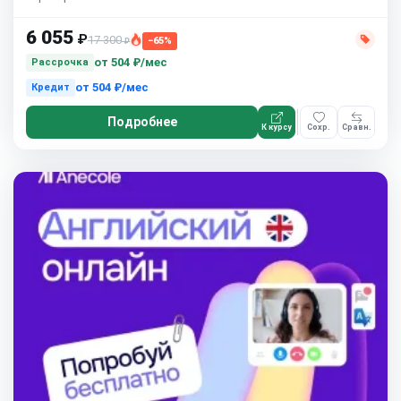
6 055
₽
17 300
−65%
₽
от
504 ₽/мес
Рассрочка
от
504 ₽/мес
Кредит
Подробнее
К курсу
Сохр.
Сравн.