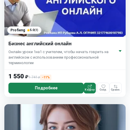
Profieng
5.0
(8)
Бизнес английский онлайн
Онлайн уроки 1на1 с учителем, чтобы начать говрить на
английском с использованием профессиональной
терминологии
1 550
₽
1 741
−11%
₽
Подробнее
К курсу
Сохр.
Сравн.