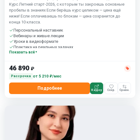
Курс Летний старт-2026, с которым ты закроешь основные
пробелы в знаниях Если берёшь курс целиком — цена ещё
ниже! Если оплачиваешь по блокам — цена сохранится до
конца 10 класса.
Персональный наставник
Вебинары и живые лекции
Уроки в видеоформате
Практика на реальных задачах
Показать всё
Домашние задания с проверкой
Сообщество студентов
Старт 1 сентября
46 890
₽
от
5 210 ₽/мес
Рассрочка
Подробнее
К курсу
Сохр.
Сравн.