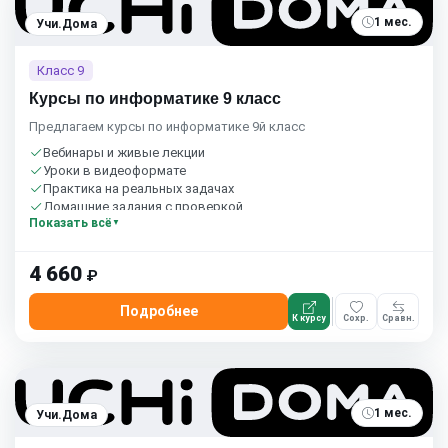
1 мес.
Учи.Дома
Класс 9
Курсы по информатике 9 класс
Предлагаем курсы по информатике 9й класс
Вебинары и живые лекции
Уроки в видеоформате
Практика на реальных задачах
Домашние задания с проверкой
Показать всё
Сообщество студентов
1 час в неделю
Бесплатный пробный урок
4 660
₽
Подробнее
К курсу
Сохр.
Сравн.
1 мес.
Учи.Дома