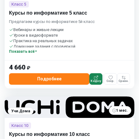
Класс 5
Курсы по информатике 5 класс
Предлагаем курсы по информатике 5й класс
Вебинары и живые лекции
Уроки в видеоформате
Практика на реальных задачах
Домашние задания с проверкой
Показать всё
Сообщество студентов
1 час в неделю
Бесплатный пробный урок
4 660
₽
Подробнее
К курсу
Сохр.
Сравн.
1 мес.
Учи.Дома
Класс 10
Курсы по информатике 10 класс