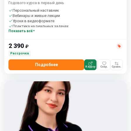
Годового курса в первый день
Персональный наставник
Вебинары и живые лекции
Уроки в видеоформате
Практика на реальных задачах
Показать всё
Домашние задания с проверкой
Сообщество студентов
2 390
₽
Рассрочка
Подробнее
К курсу
Сохр.
Сравн.