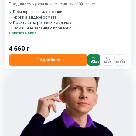
Предлагаем курсы по информатике 10й класс
Вебинары и живые лекции
Уроки в видеоформате
Практика на реальных задачах
Домашние задания с проверкой
Показать всё
Сообщество студентов
1 час в неделю
Бесплатный пробный урок
4 660
₽
Подробнее
К курсу
Сохр.
Сравн.