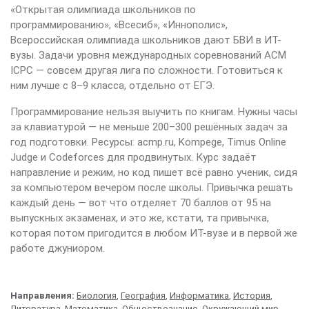
«Открытая олимпиада школьников по
программированию», «Всесиб», «Иннополис»,
Всероссийская олимпиада школьников дают БВИ в ИТ-
вузы. Задачи уровня международных соревнований ACM
ICPC — совсем другая лига по сложности. Готовиться к
ним лучше с 8–9 класса, отдельно от ЕГЭ.
Программирование нельзя выучить по книгам. Нужны часы
за клавиатурой — не меньше 200–300 решённых задач за
год подготовки. Ресурсы: acmp.ru, Kompege, Timus Online
Judge и Codeforces для продвинутых. Курс задаёт
направление и режим, но код пишет всё равно ученик, сидя
за компьютером вечером после школы. Привычка решать
каждый день — вот что отделяет 70 баллов от 95 на
выпускных экзаменах, и это же, кстати, та привычка,
которая потом пригодится в любом ИТ-вузе и в первой же
работе джуниором.
Направления:
Биология
,
География
,
Информатика
,
История
,
Литература
,
Математика
,
Обществознание
,
Окружающий мир
,