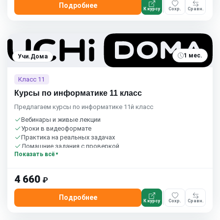
Подробнее
К курсу
Сохр.
Сравн.
1 мес.
Учи.Дома
Класс 11
Курсы по информатике 11 класс
Предлагаем курсы по информатике 11й класс
Вебинары и живые лекции
Уроки в видеоформате
Практика на реальных задачах
Домашние задания с проверкой
Показать всё
Сообщество студентов
1 час в неделю
Бесплатный пробный урок
4 660
₽
Подробнее
К курсу
Сохр.
Сравн.