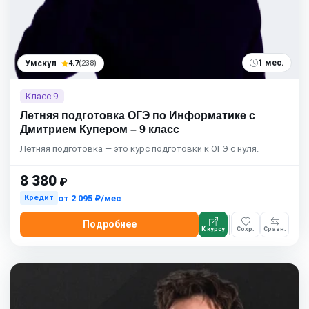
1 мес.
Умскул
4.7
(238)
Класс 9
Летняя подготовка ОГЭ по Информатике с
Дмитрием Купером – 9 класс
Летняя подготовка — это курс подготовки к ОГЭ с нуля.
8 380
₽
от
2 095 ₽/мес
Кредит
Подробнее
К курсу
Сохр.
Сравн.