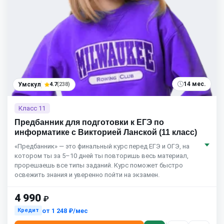
14 мес.
Умскул
4.7
(238)
Класс 11
Предбанник для подготовки к ЕГЭ по
информатике с Викторией Ланской (11 класс)
«Предбанник» — это финальный курс перед ЕГЭ и ОГЭ, на
котором ты за 5–10 дней ты повторишь весь материал,
прорешаешь все типы заданий. Курс поможет быстро
освежить знания и уверенно пойти на экзамен.
4 990
₽
от
1 248 ₽/мес
Кредит