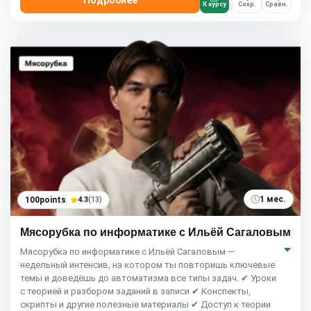
К курсу
Сохр.
Сравн.
1 мес.
100points
4.3
(13)
Мясорубка по информатике с Ильёй Сагаловым
Мясорубка по информатике с Ильёй Сагаловым —
недельный интенсив, на котором ты повторишь ключевые
темы и доведёшь до автоматизма все типы задач. ✔ Уроки
с теорией и разбором заданий в записи ✔ Конспекты,
скрипты и другие полезные материалы ✔ Доступ к теории