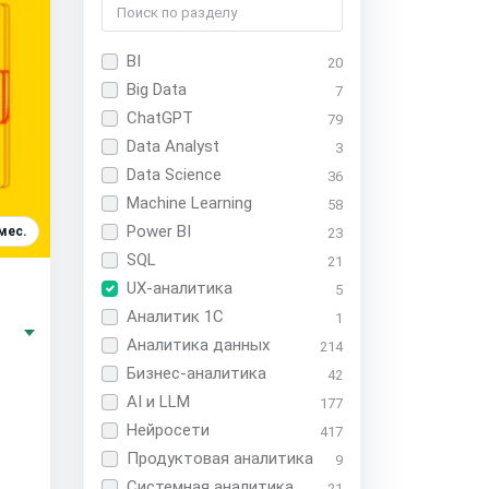
BI
20
Big Data
7
ChatGPT
79
Data Analyst
3
Data Science
36
Machine Learning
58
Power BI
мес.
23
SQL
21
UX-аналитика
5
Аналитик 1С
1
•
Аналитика данных
214
Бизнес-аналитика
42
AI и LLM
177
Нейросети
417
Продуктовая аналитика
9
Системная аналитика
21