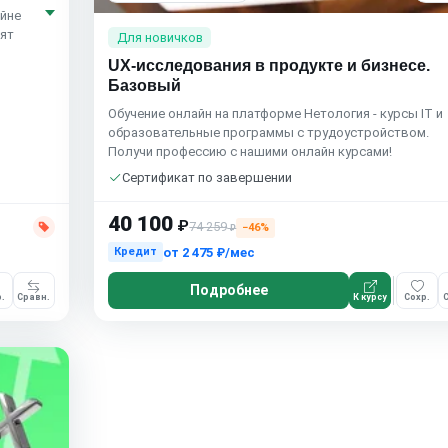
айне
тят
Для новичков
UX-исследования в продукте и бизнесе.
Базовый
Обучение онлайн на платформе Нетология - курсы IT и
образовательные программы с трудоустройством.
Получи профессию с нашими онлайн курсами!
Сертификат по завершении
40 100
₽
74 259
−46%
₽
от
2 475 ₽/мес
Кредит
Подробнее
.
Сравн.
К курсу
Сохр.
С