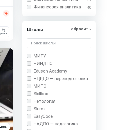
Финансовая аналитика
40
сбросить
Школы
равн.
МИТУ
НИИДПО
Eduson Academy
НЦРДО — переподготовка
МИПО
Skillbox
Нетология
Slurm
EasyCode
НАДПО — педагогика
мес.