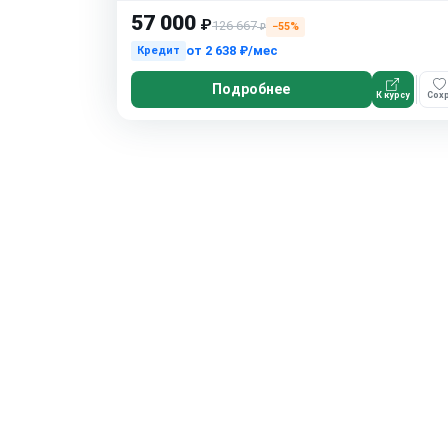
57 000
₽
126 667
−55%
₽
от
2 638 ₽/мес
Кредит
Подробнее
К курсу
Сохр