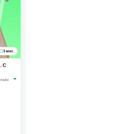
3 мес.
. С
нлайн
ь