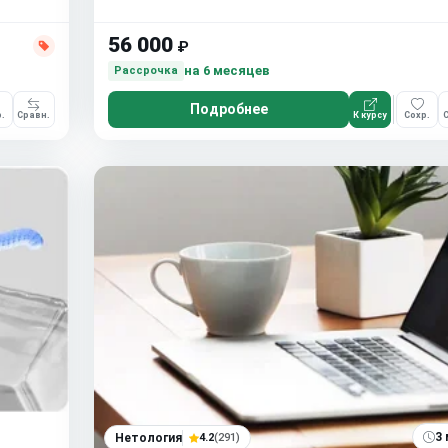
56 000
₽
на 6 месяцев
Рассрочка
Подробнее
.
Сравн.
К курсу
Сохр.
С
3 
Нетология
4.2
(291)