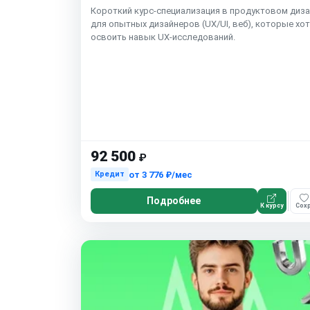
Короткий курс-специализация в продуктовом диз
для опытных дизайнеров (UX/UI, веб), которые хо
освоить навык UX-исследований.
92 500
₽
от
3 776 ₽/мес
Кредит
Подробнее
К курсу
Сохр