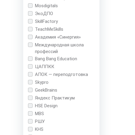
Mosdigitals
ЭкоДПО
SkillFactory
TeachMeSkills
Академия «Синергия»
Международная школа
профессий
Bang Bang Education
ЦАППКК
АПОК — переподготовка
Skypro
GeekBrains
Яндекс Практикум
HSE Design
MBS
РШУ
KHS