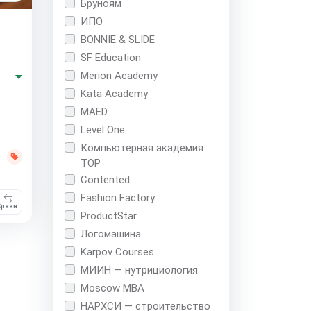
Бруноям
ИПО
BONNIE & SLIDE
SF Education
Merion Academy
Kata Academy
MAED
Level One
Компьютерная академия
TOP
Contented
Fashion Factory
равн.
ProductStar
Логомашина
Karpov Courses
МИИН — нутрициология
Moscow MBA
НАРХСИ — строительство