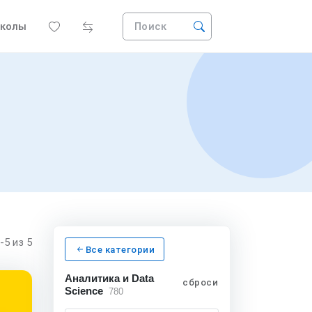
колы
Поиск
1-5
из 5
Все категории
Аналитика и Data
сбросить
Science
780