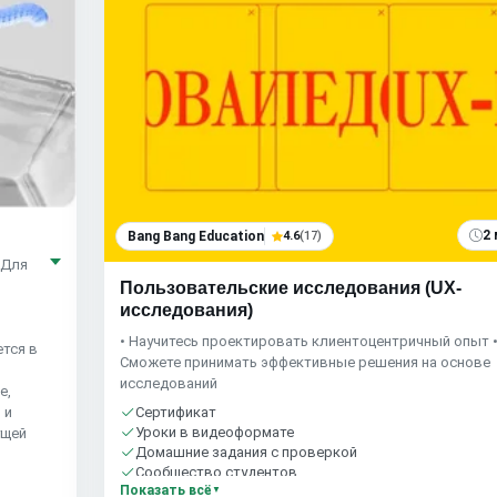
2 
Bang Bang Education
4.6
(17)
 Для
Пользовательские исследования (UX-
исследования)
• Научитесь проектировать клиентоцентричный опыт 
ется в
Сможете принимать эффективные решения на основе
исследований
е,
 и
Сертификат
Уроки в видеоформате
ущей
Домашние задания с проверкой
Сообщество студентов
Показать всё