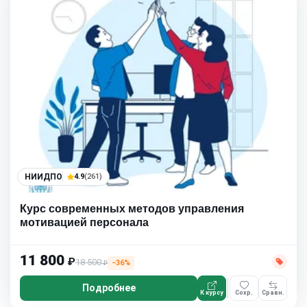
НИИДПО
4.9
(261)
Курс современных методов управления
мотивацией персонала
11 800
₽
18 500
−36%
₽
Подробнее
К курсу
Сохр.
Сравн.