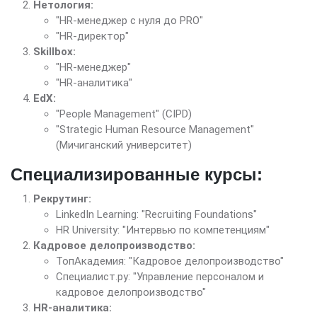
Нетология:
"HR-менеджер с нуля до PRO"
"HR-директор"
Skillbox:
"HR-менеджер"
"HR-аналитика"
EdX:
"People Management" (CIPD)
"Strategic Human Resource Management"
(Мичиганский университет)
Специализированные курсы:
Рекрутинг:
LinkedIn Learning: "Recruiting Foundations"
HR University: "Интервью по компетенциям"
Кадровое делопроизводство:
ТопАкадемия: "Кадровое делопроизводство"
Специалист.ру: "Управление персоналом и
кадровое делопроизводство"
HR-аналитика: