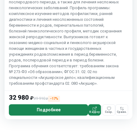
послеродового периода, а также для лечения несложных
гинекологических заболеваний. Профиль программы:
комплексное изучение методов профилактики, ранней
диагностики и лечения неосложненных состояний
беременности и родов, перинатальных патологий,
болезней гинекологического профиля, методик сохранения
женской репродуктивности. Выпускников готовят к
оказанию медико-социальной и гинеколого-акушерской
помощи женщинам в частных и государственных
учреждениях родовспоможения в период беременности,
родов, послеродовой период и в период болезни.
Программа обучения соответствует: требованиям закона
№ 273-ФЗ «Об образовании»; ФГОС 31. 02. 02 по
специальности «Акушерское дело»; квалификационным
требованиям профстандарта 02. 080 «Акушер».
32 980
₽
39 910
−17%
₽
Подробнее
К курсу
Сохр.
Сравн.