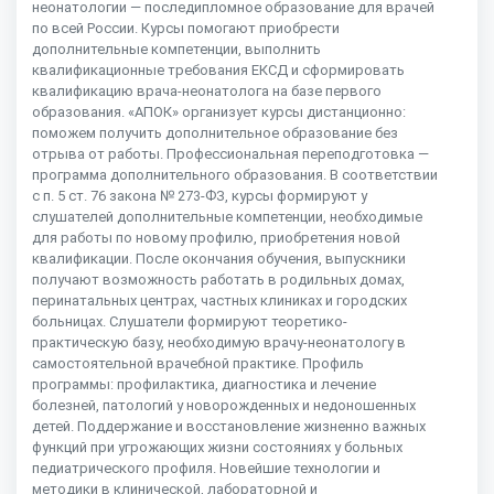
неонатологии — последипломное образование для врачей
по всей России. Курсы помогают приобрести
дополнительные компетенции, выполнить
квалификационные требования ЕКСД и сформировать
квалификацию врача-неонатолога на базе первого
образования. «АПОК» организует курсы дистанционно:
поможем получить дополнительное образование без
отрыва от работы. Профессиональная переподготовка —
программа дополнительного образования. В соответствии
с п. 5 ст. 76 закона № 273-ФЗ, курсы формируют у
слушателей дополнительные компетенции, необходимые
для работы по новому профилю, приобретения новой
квалификации. После окончания обучения, выпускники
получают возможность работать в родильных домах,
перинатальных центрах, частных клиниках и городских
больницах. Слушатели формируют теоретико-
практическую базу, необходимую врачу-неонатологу в
самостоятельной врачебной практике. Профиль
программы: профилактика, диагностика и лечение
болезней, патологий у новорожденных и недоношенных
детей. Поддержание и восстановление жизненно важных
функций при угрожающих жизни состояниях у больных
педиатрического профиля. Новейшие технологии и
методики в клинической, лабораторной и