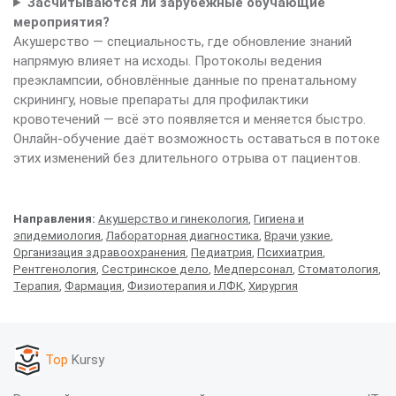
Засчитываются ли зарубежные обучающие
мероприятия?
Акушерство — специальность, где обновление знаний
напрямую влияет на исходы. Протоколы ведения
преэклампсии, обновлённые данные по пренатальному
скринингу, новые препараты для профилактики
кровотечений — всё это появляется и меняется быстро.
Онлайн-обучение даёт возможность оставаться в потоке
этих изменений без длительного отрыва от пациентов.
Направления:
Акушерство и гинекология
,
Гигиена и
эпидемиология
,
Лабораторная диагностика
,
Врачи узкие
,
Организация здравоохранения
,
Педиатрия
,
Психиатрия
,
Рентгенология
,
Сестринское дело
,
Медперсонал
,
Стоматология
,
Терапия
,
Фармация
,
Физиотерапия и ЛФК
,
Хирургия
Top
Kursy