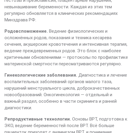
гестозы и преэклампсия, плацентарные нарушения,
невынашивание беременности. Каждая из этих тем
регулярно обновляется в клинических рекомендациях
Минздрава РФ.
Родовспоможение.
Ведение физиологических и
осложнённых родов, показания и техника кесарева
сечения, акушерские кровотечения и интенсивная терапия,
ведение преждевременных родов. Это блок с наиболее
критичными обновлениями — протоколы по профилактике
материнской смертности пересматриваются регулярно.
Гинекологические заболевания.
Диагностика и лечение
воспалительных заболеваний органов малого таза,
нарушений менструального цикла, доброкачественных
новообразований. Онкогинекология — отдельный и
важный раздел, особенно в части скрининга и ранней
диагностики.
Репродуктивные технологии.
Основы ВРТ, подготовка к
ЭКО, ведение беременностей после ВРТ. Всё больше
пациенток приходят с анамнезом ВРТ, и понимание