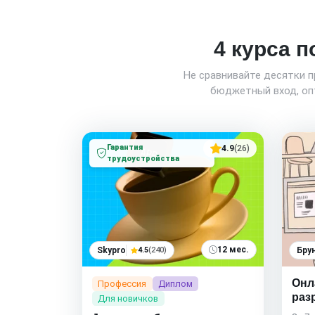
4 курса п
Не сравнивайте десятки 
бюджетный вход, опт
Гарантия
4.9
(26)
трудоустройства
12 мес.
Skypro
4.5
(240)
Бру
Онл
Профессия
Диплом
раз
Для новичков