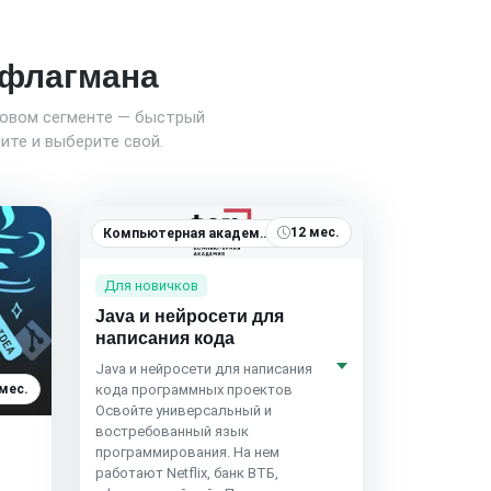
о флагмана
новом сегменте — быстрый
ите и выберите свой.
12 мес.
Компьютерная академия TOP
4.8
(257)
Для новичков
Java и нейросети для
написания кода
Java и нейросети для написания
кода программных проектов
 мес.
Освойте универсальный и
востребованный язык
программирования. На нем
работают Netflix, банк ВТБ,