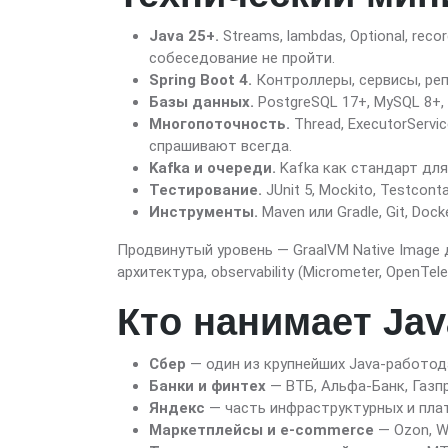
Java 25+.
Streams, lambdas, Optional, recor
собеседование не пройти.
Spring Boot 4.
Контроллеры, сервисы, репоз
Базы данных.
PostgreSQL 17+, MySQL 8+, 
Многопоточность.
Thread, ExecutorService
спрашивают всегда.
Kafka и очереди.
Kafka как стандарт для
Тестирование.
JUnit 5, Mockito, Testcon
Инструменты.
Maven или Gradle, Git, Dock
Продвинутый уровень — GraalVM Native Image д
архитектура, observability (Micrometer, OpenTel
Кто нанимает Jav
Сбер
— один из крупнейших Java-работодат
Банки и финтех
— ВТБ, Альфа-Банк, Газп
Яндекс
— часть инфраструктурных и плат
Маркетплейсы и e-commerce
— Ozon, W