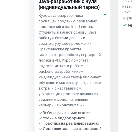
За 7 
Java-разработчик с нуля
навы
(индивидуальный тариф)
Java
Курс Java‑разработчика
труд
посвящён созданию серверных
Пе
приложений и backend‑систем.
Студенты изучают основы Java,
работу с базами данных и
архитектуру веб‑приложений.
Практические проекты
включают разработку серверной
логики и API. Курс помогает
подготовиться к работе
backend‑разработчиком.
Индивидуальный тариф включает
обучение в малых группах, личные
встречи с наставником,
ускоренную проверку домашних
заданий и дополнительные
карьерные консультации.
Вебинары и живые лекции
Уроки в видеоформате
Практика на реальных задачах
Домашние задания с проверкой