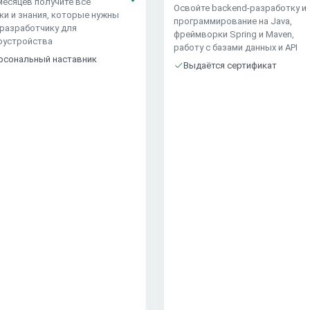
месяцев получите все
Освойте backend-разработку и
ки и знания, которые нужны
программирование на Java,
-разработчику для
фреймворки Spring и Maven,
оустройства
работу с базами данных и API
рсональный наставник
Выдаётся сертификат