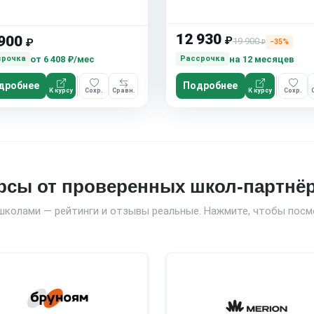
12 930
900
₽
19 900
₽
−35%
₽
от
6 408 ₽/мес
на 12 месяцев
срочка
Рассрочка
дробнее
Подробнее
К курсу
Сохр.
Сравн.
К курсу
Сохр.
рсы от проверенных школ-партнё
школами — рейтинги и отзывы реальные. Нажмите, чтобы посм