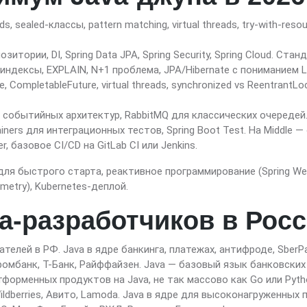
ds, sealed-классы, pattern matching, virtual threads, try-with-r
итории, DI, Spring Data JPA, Spring Security, Spring Cloud. Стан
индексы, EXPLAIN, N+1 проблема, JPA/Hibernate с пониманием Lazy
, CompletableFuture, virtual threads, synchronized vs ReentrantLock
 событийных архитектур, RabbitMQ для классических очередей.
tainers для интеграционных тестов, Spring Boot Test. На Middle 
er, базовое CI/CD на GitLab CI или Jenkins.
ля быстрого старта, реактивное программирование (Spring WebF
emetry), Kubernetes-деплой.
a-разработчиков в Рос
елей в РФ. Java в ядре банкинга, платежах, антифроде, SberPa
ромбанк, Т-Банк, Райффайзен. Java — базовый язык банковских
форменных продуктов на Java, не так массово как Go или Pyth
ildberries, Авито, Lamoda. Java в ядре для высоконагруженных 