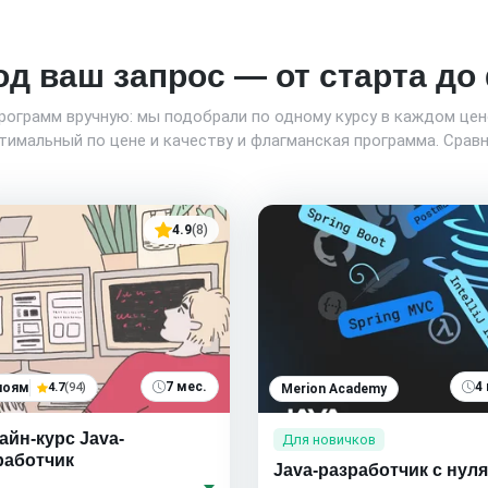
од ваш запрос — от старта д
программ вручную: мы подобрали по одному курсу в каждом це
имальный по цене и качеству и флагманская программа. Сравн
4.9
(8)
7 мес.
4
ноям
4.7
(94)
Merion Academy
айн-курс Java-
Для новичков
работчик
Java-разработчик с нуля