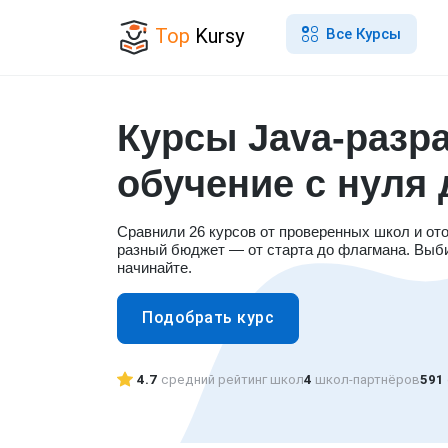
Top
Kursy
Все Курсы
Курсы Java-разра
обучение с нуля 
Сравнили 26 курсов от проверенных школ и от
разный бюджет — от старта до флагмана. Выб
начинайте.
Подобрать курс
4.7
средний рейтинг школ
4
школ-партнёров
591