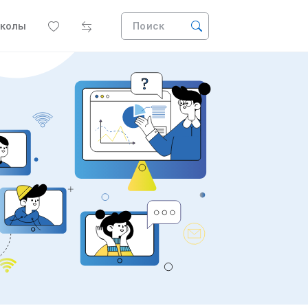
колы
Поиск
?