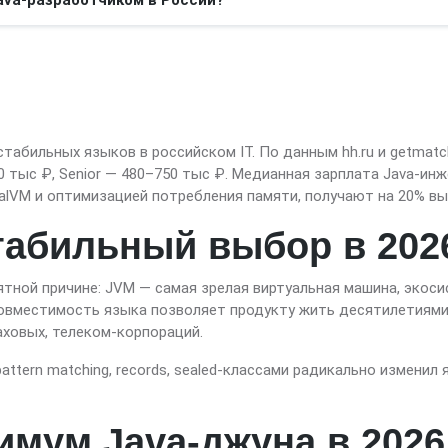
табильных языков в российском IT. По данным hh.ru и getmatch
0 тыс ₽, Senior — 480–750 тыс ₽. Медианная зарплата Java-инж
alVM и оптимизацией потребления памяти, получают на 20% вы
табильный выбор в 202
нятной причине: JVM — самая зрелая виртуальная машина, экосис
овместимость языка позволяет продукту жить десятилетиями. 
аховых, телеком-корпораций.
), pattern matching, records, sealed-классами радикально измени
имум Java-джуна в 2026