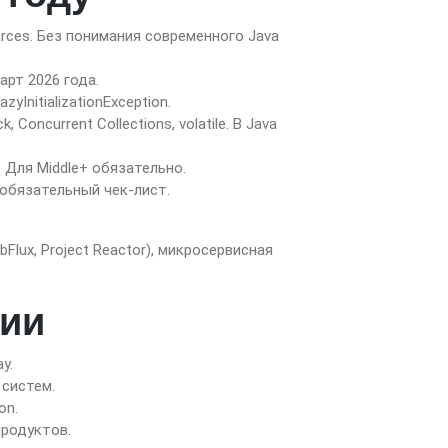
esources. Без понимания современного Java
дарт 2026 года.
InitializationException.
, Concurrent Collections, volatile. В Java
 Для Middle+ обязательно.
— обязательный чек-лист.
lux, Project Reactor), микросервисная
сии
y.
 систем.
on.
продуктов.