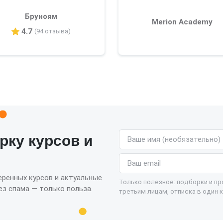
Бруноям
Merion Academy
4.7
(94 отзыва)
Имя (необязательно)
рку курсов и
Email
еренных курсов и актуальные
Только полезное: подборки и п
з спама — только польза.
третьим лицам, отписка в один к