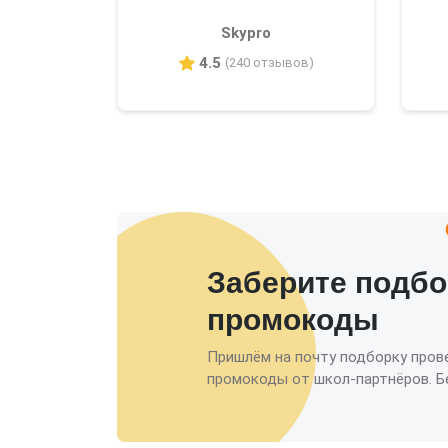
Skypro
4.5
(240 отзывов)
Заберите подбо
промокоды
Пришлём на почту подборку пров
промокоды от школ-партнёров. Бе