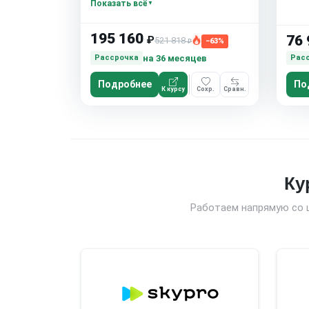
Показать всё
Сообщество студентов
10 часов в неделю
195 160
76 
₽
521 818
−63%
₽
на 36 месяцев
Рассрочка
Рас
Подробнее
По
К курсу
Сохр.
Сравн.
Ку
Работаем напрямую со 