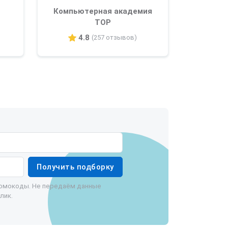
Компьютерная академия
TOP
4.8
(257 отзывов)
Получить подборку
ромокоды. Не передаём данные
лик.