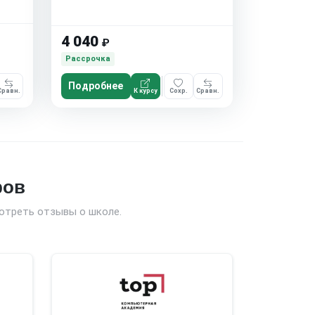
4 040
₽
Рассрочка
Подробнее
Сравн.
К курсу
Сохр.
Сравн.
ров
отреть отзывы о школе.