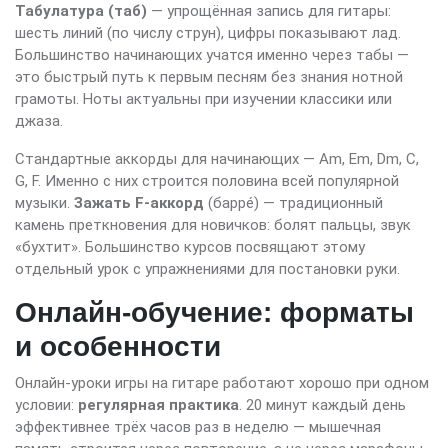
Табулатура (таб)
— упрощённая запись для гитары:
шесть линий (по числу струн), цифры показывают лад.
Большинство начинающих учатся именно через табы —
это быстрый путь к первым песням без знания нотной
грамоты. Ноты актуальны при изучении классики или
джаза.
Стандартные аккорды для начинающих — Am, Em, Dm, C,
G, F. Именно с них строится половина всей популярной
музыки.
Зажать F-аккорд
(баррé) — традиционный
камень преткновения для новичков: болят пальцы, звук
«бухтит». Большинство курсов посвящают этому
отдельный урок с упражнениями для постановки руки.
Онлайн-обучение: форматы
и особенности
Онлайн-уроки игры на гитаре работают хорошо при одном
условии:
регулярная практика
. 20 минут каждый день
эффективнее трёх часов раз в неделю — мышечная