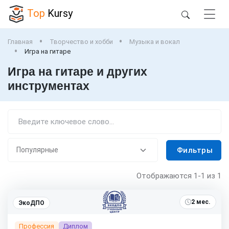
Top
Kursy
Главная
Творчество и хобби
Музыка и вокал
Игра на гитаре
Игра на гитаре и других
инструментах
Фильтры
Отображаются
1-1
из 1
2 мес.
ЭкоДПО
Профессия
Диплом