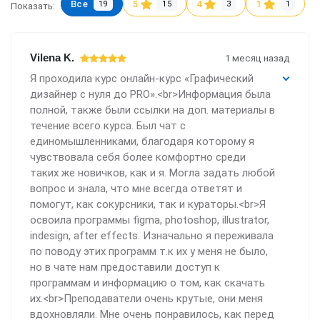
Все
5
4
1
19
15
3
1
Показать:
Vilena K.
1 месяц назад
Я проходила курс онлайн-курс «Графический
дизайнер с нуля до PRO».<br>Информация была
полной, также были ссылки на доп. материалы в
течение всего курса. Был чат с
единомышленниками, благодаря которому я
чувствовала себя более комфортно среди
таких же новичков, как и я. Могла задать любой
вопрос и знала, что мне всегда ответят и
помогут, как сокурсники, так и кураторы.<br>Я
освоила программы figma, photoshop, illustrator,
indesign, after effects. Изначально я переживала
по поводу этих программ т.к их у меня не было,
но в чате нам предоставили доступ к
программам и информацию о том, как скачать
их.<br>Преподаватели очень крутые, они меня
вдохновляли. Мне очень понравилось, как перед