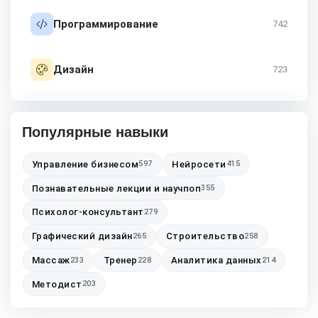
Программирование
742
Дизайн
723
Популярные навыки
Управление бизнесом
Нейросети
597
415
Познавательные лекции и научпоп
355
Психолог-консультант
279
Графический дизайн
Строительство
265
258
Массаж
Тренер
Аналитика данных
233
228
214
Методист
203