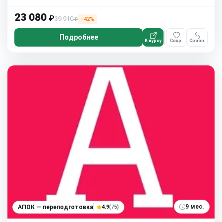
23 080
₽
39 910
−42%
₽
Подробнее
К курсу
Сохр.
Сравн.
9 мес.
АПОК — переподготовка
4.9
(75)