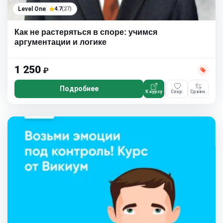
Level One
4.7
(27)
Как не растеряться в споре: учимся
аргументации и логике
1 250
₽
Подробнее
К курсу
Сохр.
Сравн.