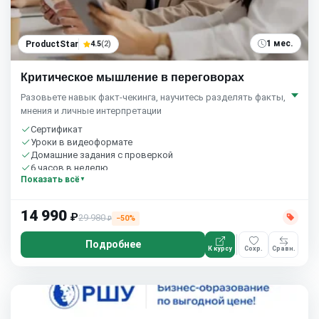
1 мес.
ProductStar
4.5
(2)
Критическое мышление в переговорах
Разовьете навык факт-чекинга, научитесь разделять факты,
мнения и личные интерпретации
Сертификат
Уроки в видеоформате
Домашние задания с проверкой
6 часов в неделю
Показать всё
14 990
₽
29 980
−50%
₽
Подробнее
К курсу
Сохр.
Сравн.