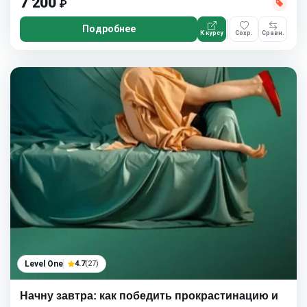
7 200
₽
Подробнее
К курсу
Сохр.
Сравн.
Level One
4.7
(27)
Начну завтра: как победить прокрастинацию и