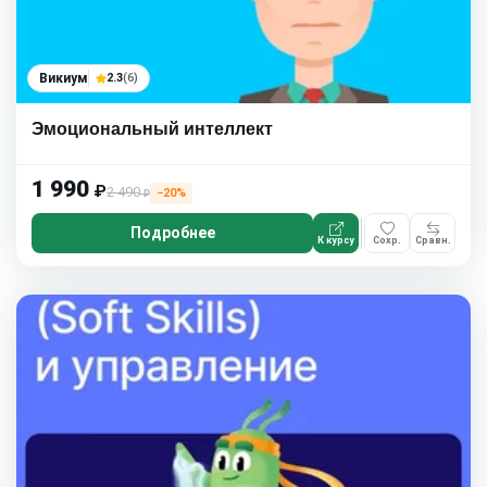
Викиум
2.3
(6)
Эмоциональный интеллект
1 990
₽
2 490
−20%
₽
Подробнее
К курсу
Сохр.
Сравн.