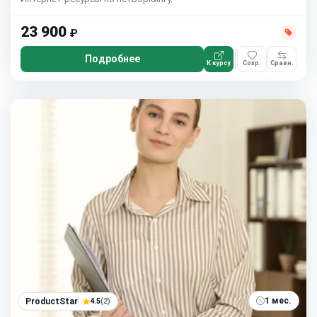
23 900
₽
Подробнее
К курсу
Сохр.
Сравн.
1 мес.
ProductStar
4.5
(2)