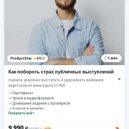
1 мес.
ProductStar
4.5
(2)
Как побороть страх публичных выступлений
Научись уверенно выступать и удерживать внимание
аудитории на мини-курсе от РБК
Сертификат
Уроки в видеоформате
Домашние задания с проверкой
6 часов в неделю
Показать всё
9 990
₽
19 980
−50%
₽