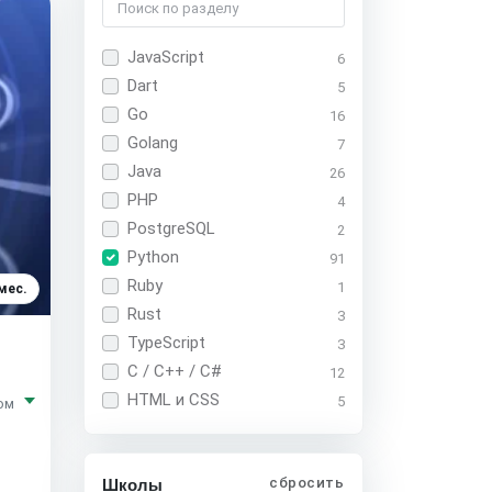
JavaScript
6
Dart
5
Go
16
Golang
7
Java
26
PHP
4
PostgreSQL
2
Python
91
Ruby
1
мес.
Rust
3
TypeScript
3
C / C++ / C#
12
HTML и CSS
5
ом
сбросить
Школы