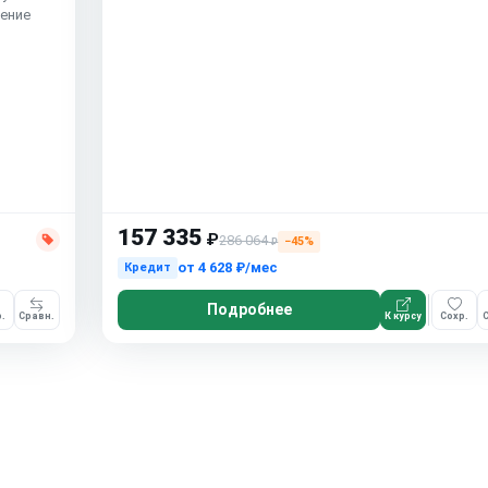
ение
157 335
₽
286 064
−45%
₽
от
4 628 ₽/мес
Кредит
Подробнее
.
Сравн.
К курсу
Сохр.
С