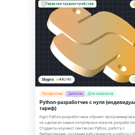
Гарантия трудоустройства
Skypro
4.5
(240)
Профессия
Диплом
Для новичков
Python-разработчик с нуля (индивиду
тариф)
Курс Python‑разработчика обучает программиров
на одном из самых популярных языков разработки
Студенты изучают синтаксис Python, работу с
библиотеками, создание веб‑сервисов и работу с 