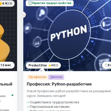
Гарантия трудоустройства
4.9
(24)
12 мес.
8 
ProductStar
4.5
(2)
Профессия
Диплом
альный
Профессия: Python-разработчик
Освой профессию python-разработчика на расширенн
курсе. Запишись сегодня!
анию
.
Содействие в трудоустройстве
Персональный наставник
базами