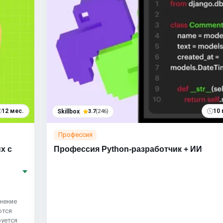
12 мес.
10 
Skillbox
3.7
(246)
Профессия
х с
Профессия Python-разработчик + ИИ
нение
ются
руется