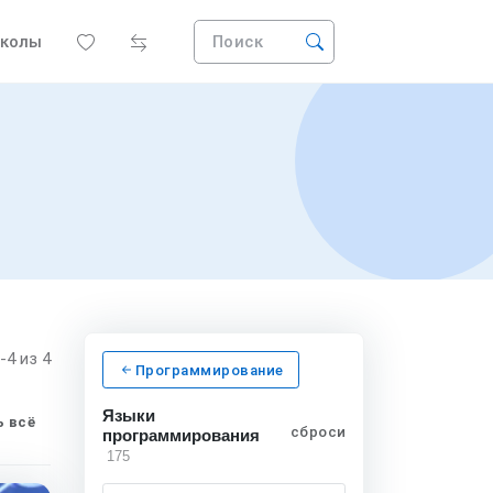
колы
Поиск
1-4
из 4
Программирование
Языки
 всё
сбросить
программирования
175