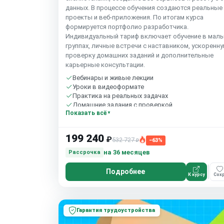
данных. В процессе обучения создаются реальные
проекты и веб‑приложения. По итогам курса
формируется портфолио разработчика.
Индивидуальный тариф включает обучение в мал
группах, личные встречи с наставником, ускоренн
проверку домашних заданий и дополнительные
карьерные консультации.
Вебинары и живые лекции
Уроки в видеоформате
Практика на реальных задачах
Домашние задания с проверкой
Показать всё
Сообщество студентов
10 часов в неделю
199 240
₽
532 727
−63%
₽
на 36 месяцев
Рассрочка
Подробнее
К курсу
Сохр
Гарантия трудоустройства