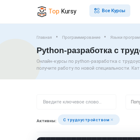
Top
Kursy
Все Курсы
Главная
Программирование
Языки програ
Python-разработка с тру
Онлайн-курсы по python-разработка с трудоу
получите работу по новой специальности. Ката
С трудоустройством
Активны: