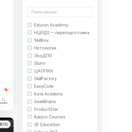
Eduson Academy
НЦРДО — переподготовка
Skillbox
Нетология
ЭкоДПО
Slurm
ЦАППКК
SkillFactory
EasyCode
Kata Academy
GeekBrains
равн.
ProductStar
Karpov Courses
SF Education
0
(10)