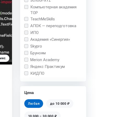
School-XYZ
Компьютерная академия
TOP
TeachMeSkills
АПОК — переподготовка
ИПО
Академия «Синергия»
Skypro
Бруноям
мес.
Merion Academy
Яндекс Практикум
КИДПО
Цена
Любая
до 10 000 ₽
10 000 – 30 000 ₽