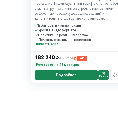
портфолио. Индивидуальный тариф включает обуч
в малых группах, личные встречи с наставником,
ускоренную проверку домашних заданий и
дополнительные карьерные консультации.
Вебинары и живые лекции
Уроки в видеоформате
Практика на реальных задачах
Домашние задания с проверкой
Показать всё
Сообщество студентов
10 часов в неделю
182 240
₽
472 727
−61%
₽
на 36 месяцев
Рассрочка
Подробнее
К курсу
Сохр