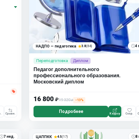
4 
НАДПО — педагогика
3.8
(84)
Переподготовка
Диплом
Педагог дополнительного
профессионального образования.
Московский диплом
16 800
₽
19 320
−13%
₽
Подробнее
.
Сравн.
К курсу
Сохр.
С
7 нед.
8
ЦАППКК
4.5
(17)