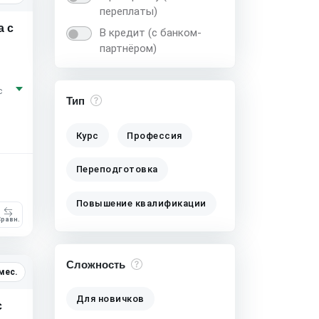
переплаты)
а с
В кредит (с банком-
партнёром)
с
Тип
Курс
Профессия
Переподготовка
Повышение квалификации
равн.
Сложность
мес.
Для новичков
с