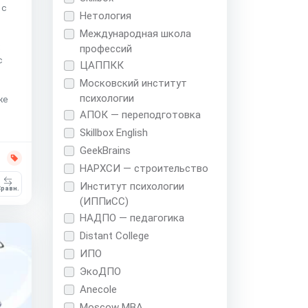
 с
Нетология
Международная школа
х
профессий
с
ЦАППКК
Московский институт
психологии
же
АПОК — переподготовка
Skillbox English
GeekBrains
НАРХСИ — строительство
Институт психологии
равн.
(ИППиСС)
НАДПО — педагогика
Distant College
ИПО
ЭкоДПО
Anecole
Moscow MBA