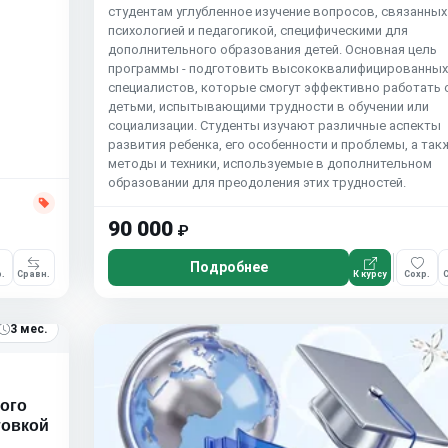
студентам углубленное изучение вопросов, связанных
психологией и педагогикой, специфическими для
дополнительного образования детей. Основная цель
программы - подготовить высококвалифицированны
специалистов, которые смогут эффективно работать 
детьми, испытывающими трудности в обучении или
социализации. Студенты изучают различные аспекты
развития ребенка, его особенности и проблемы, а так
методы и техники, используемые в дополнительном
образовании для преодоления этих трудностей.
90 000
₽
Подробнее
.
Сравн.
К курсу
Сохр.
С
3 мес.
ного
товкой