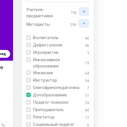
Учителя-
150
предметники
Методисты
206
Воспитатель
66
Дефектология
86
Игропрактик
3
 нед.
Инклюзивное
73
образование
го
Инклюзия
64
Инструктор
54
Олигофренопедагогика
7
Допобразование
51
Педагог-психолог
53
Преподаватель
60
Репетитор
17
Социальный педагог
6