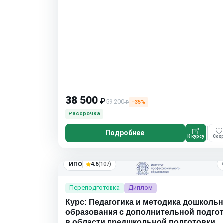
38 500
₽
59 200
−35%
₽
Рассрочка
Подробнее
К курсу
Сохр
ИПО
4.6
(107)
Переподготовка
Диплом
Курс: Педагогика и методика дошколь
образования с дополнительной подго
в области предшкольной подготовки