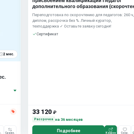
присвоением квалификации Педагог
дополнительного образования (скорочте
Переподготовка по скорочтению для педагогов: 260 ч
диплом, рассрочка без %. Личный куратор,
техподдержка ✓ Оставьте заявку сегодня!
Сертификат
2 мес.
ес.
33 120
₽
на 36 месяцев
Рассрочка
Подробнее
.
Сравн.
К курсу
Сохр.
С