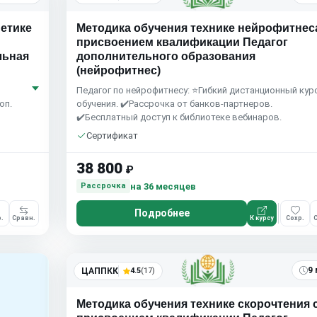
етике
Методика обучения технике нейрофитнес
присвоением квалификации Педагог
льная
дополнительного образования
(нейрофитнес)
Педагог по нейрофитнесу: ⭐Гибкий дистанционный кур
оп.
обучения. ✔️Рассрочка от банков-партнеров.
✔️Бесплатный доступ к библиотеке вебинаров.
Сертификат
38 800
₽
на 36 месяцев
Рассрочка
Подробнее
.
Сравн.
К курсу
Сохр.
С
9 
ЦАППКК
4.5
(17)
Методика обучения технике скорочтения 