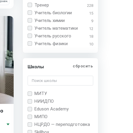
равн.
Тренер
228
Учитель биологии
15
Учитель химии
9
Учитель математики
12
Учитель русского
18
Учитель физики
10
сбросить
Школы
МИТУ
НИИДПО
Eduson Academy
го
МИПО
НЦРДО — переподготовка
Skillbox