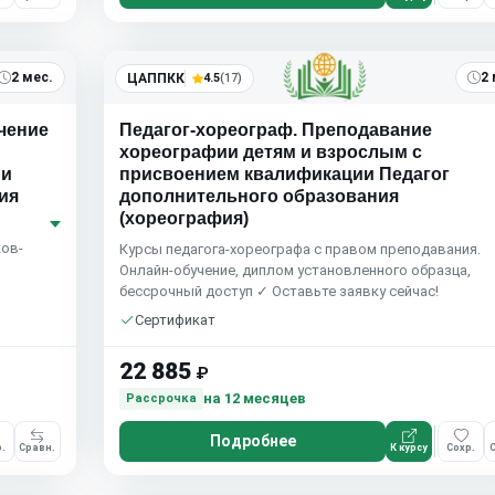
2 мес.
2 
ЦАППКК
4.5
(17)
чение
Педагог-хореограф. Преподавание
хореографии детям и взрослым с
ии
присвоением квалификации Педагог
ия
дополнительного образования
(хореография)
ков-
Курсы педагога-хореографа с правом преподавания.
Онлайн-обучение, диплом установленного образца,
бессрочный доступ ✓ Оставьте заявку сейчас!
Сертификат
22 885
₽
на 12 месяцев
Рассрочка
Подробнее
.
Сравн.
К курсу
Сохр.
С