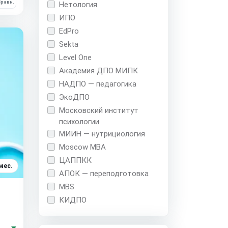
равн.
Нетология
ИПО
EdPro
Sekta
Level One
Академия ДПО МИПК
НАДПО — педагогика
ЭкоДПО
Московский институт
психологии
МИИН — нутрициология
Moscow MBA
ЦАППКК
мес.
АПОК — переподготовка
MBS
КИДПО