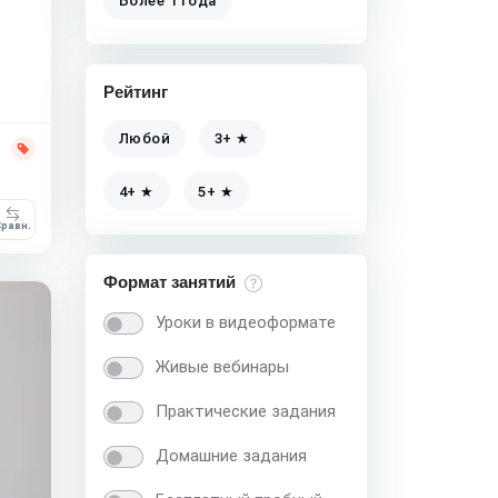
Более 1 года
Рейтинг
Любой
3+ ★
4+ ★
5+ ★
равн.
Формат занятий
Уроки в видеоформате
Живые вебинары
Практические задания
Домашние задания