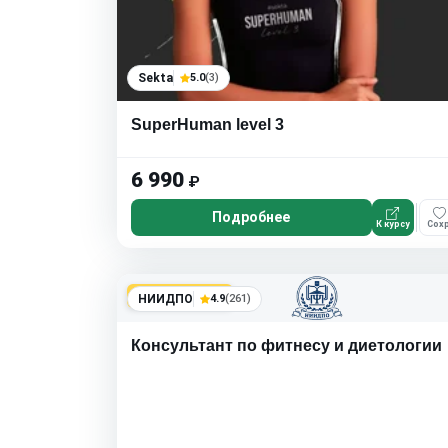
Sekta
5.0
(3)
SuperHuman level 3
6 990
₽
Подробнее
К курсу
Сохр
Топ продаж
НИИДПО
4.9
(261)
Консультант по фитнесу и диетологии