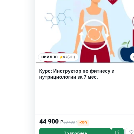
НИИДПО
4.9
(261)
Курс: Инструктор по фитнесу и
нутрициологии за 7 мес.
44 900
₽
69 400
−35%
₽
Подробнее