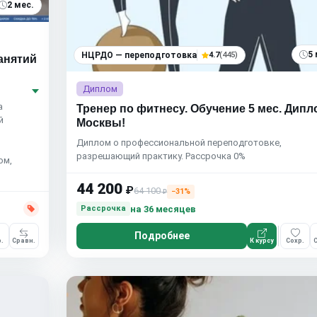
2 мес.
5 
НЦРДО — переподготовка
4.7
(445)
анятий
Диплом
а
Тренер по фитнесу. Обучение 5 мес. Дипл
й
Москвы!
Диплом о профессиональной переподготовке,
разрешающий практику. Рассрочка 0%
ом,
44 200
₽
64 100
−31%
₽
на 36 месяцев
Рассрочка
Подробнее
.
Сравн.
К курсу
Сохр.
С