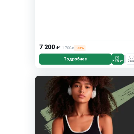
7 200
₽
11 700
−38%
₽
Подробнее
К курсу
Сохр