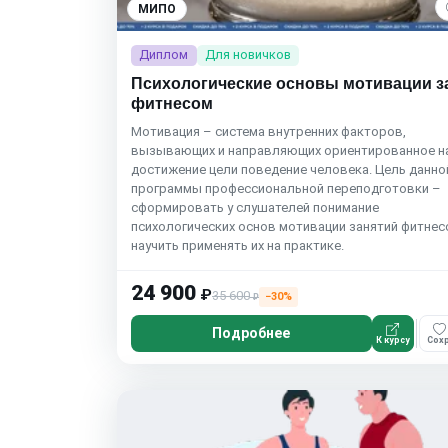
МИПО
Диплом
Для новичков
Психологические основы мотивации з
фитнесом
Мотивация – система внутренних факторов,
вызывающих и направляющих ориентированное н
достижение цели поведение человека. Цель данно
программы профессиональной переподготовки –
сформировать у слушателей понимание
психологических основ мотивации занятий фитнес
научить применять их на практике.
24 900
₽
35 600
−30%
₽
Подробнее
К курсу
Сохр