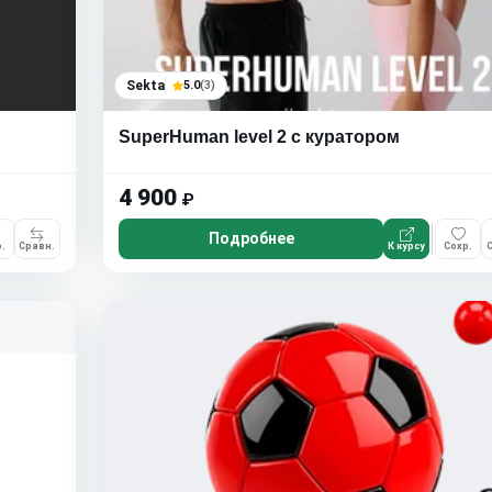
Sekta
5.0
(3)
SuperHuman level 2 с куратором
4 900
₽
Подробнее
.
Сравн.
К курсу
Сохр.
С