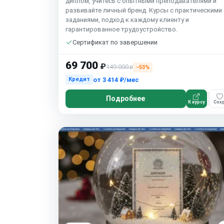
диплом, учитесь с опытными преподавателями и
развивайте личный бренд. Курсы с практическими
заданиями, подход к каждому клиенту и
гарантированное трудоустройство.
Сертификат по завершении
69 700
₽
149 000
−53%
₽
от
3 414 ₽/мес
Кредит
Подробнее
К курсу
Сохр