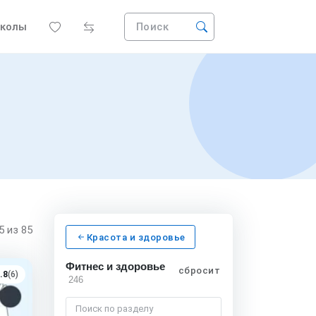
колы
Поиск
15
из 85
Красота и здоровье
Фитнес и здоровье
сбросить
.8
(6)
246