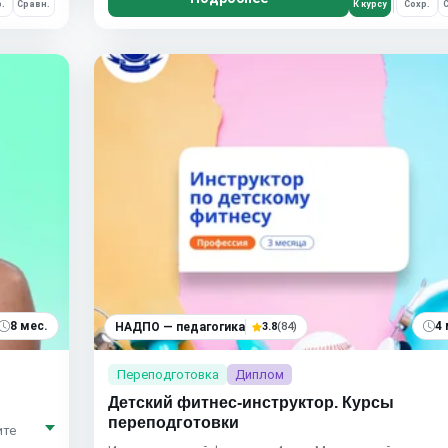
.
Сравн.
К курсу
Сохр.
С
8 мес.
4 
НАДПО — педагогика
3.8
(84)
Переподготовка
Диплом
Детский фитнес-инструктор. Курсы
переподготовки
ите