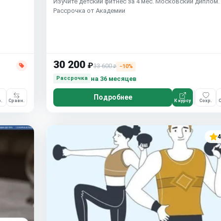
Изучите детский фитнес за 4 мес. Московский диплом.
Рассрочка от Академии
30 200
₽
33 600
−10%
₽
на 36 месяцев
Рассрочка
Подробнее
.
Сравн.
К курсу
Сохр.
С
4