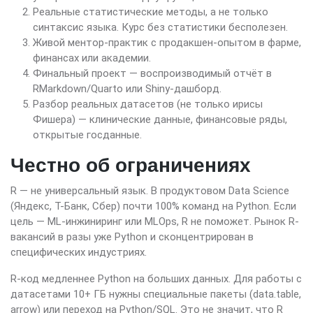
Реальные статистические методы, а не только
синтаксис языка. Курс без статистики бесполезен.
Живой ментор-практик с продакшен-опытом в фарме,
финансах или академии.
Финальный проект — воспроизводимый отчёт в
RMarkdown/Quarto или Shiny-дашборд.
Разбор реальных датасетов (не только ирисы
Фишера) — клинические данные, финансовые ряды,
открытые госданные.
Честно об ограничениях
R — не универсальный язык. В продуктовом Data Science
(Яндекс, Т-Банк, Сбер) почти 100% команд на Python. Если
цель — ML-инжиниринг или MLOps, R не поможет. Рынок R-
вакансий в разы уже Python и сконцентрирован в
специфических индустриях.
R-код медленнее Python на больших данных. Для работы с
датасетами 10+ ГБ нужны специальные пакеты (data.table,
arrow) или переход на Python/SQL. Это не значит, что R