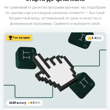
Не сравнивайте десятки программ вручную: мы подобрали
по одному курсу в каждом ценовом сегменте — быстрый
бюджетный вход, оптимальный по цене и качеству и
флагманская программа. Сравните и выберите свой.
Топ продаж
4.4
(62)
SkillFactory
4.3
(331)