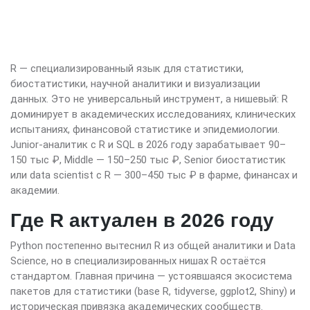
R — специализированный язык для статистики,
биостатистики, научной аналитики и визуализации
данных. Это не универсальный инструмент, а нишевый: R
доминирует в академических исследованиях, клинических
испытаниях, финансовой статистике и эпидемиологии.
Junior-аналитик с R и SQL в 2026 году зарабатывает 90–
150 тыс ₽, Middle — 150–250 тыс ₽, Senior биостатистик
или data scientist с R — 300–450 тыс ₽ в фарме, финансах и
академии.
Где R актуален в 2026 году
Python постепенно вытеснил R из общей аналитики и Data
Science, но в специализированных нишах R остаётся
стандартом. Главная причина — устоявшаяся экосистема
пакетов для статистики (base R, tidyverse, ggplot2, Shiny) и
историческая привязка академических сообществ.