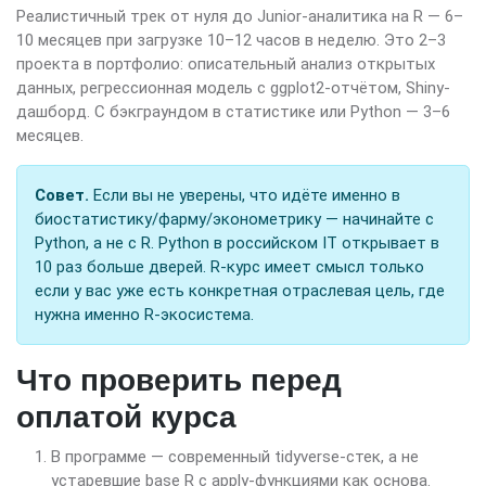
Реалистичный трек от нуля до Junior-аналитика на R — 6–
10 месяцев при загрузке 10–12 часов в неделю. Это 2–3
проекта в портфолио: описательный анализ открытых
данных, регрессионная модель с ggplot2-отчётом, Shiny-
дашборд. С бэкграундом в статистике или Python — 3–6
месяцев.
Совет.
Если вы не уверены, что идёте именно в
биостатистику/фарму/эконометрику — начинайте с
Python, а не с R. Python в российском IT открывает в
10 раз больше дверей. R-курс имеет смысл только
если у вас уже есть конкретная отраслевая цель, где
нужна именно R-экосистема.
Что проверить перед
оплатой курса
В программе — современный tidyverse-стек, а не
устаревшие base R с apply-функциями как основа.