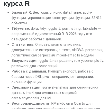
курса R
Базовый R.
Векторы, списки, data.frame, apply-
функции, управляющие конструкции, функции, S3/S4-
объекты.
Tidyverse.
dplyr, tidyr, ggplot2, purrr, stringr, lubridate —
современный идиоматичный R. В 2026 году это
стандарт работы с данными.
Статистика.
Описательная статистика,
доверительные интервалы, t-тест, ANOVA, регрессия,
логистическая регрессия, mixed-effects модели.
Визуализация.
ggplot2 на продвинутом уровне, plotly,
patchwork для композиций.
Работа с данными.
Импорт/экспорт, работа с
базами через DBI, pivot-операции, join-операции,
оконные функции.
Специализация.
survival-analysis для клинических
данных, lme4 для смешанных моделей,
caret/tidymodels для ML.
Воспроизводимость.
RMarkdown и Quarto для
отчётов, renv для версий пакетов, git для проектов.