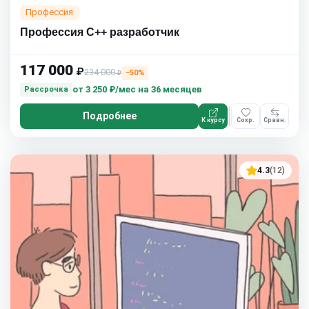
Профессия
Профессия C++ разработчик
117 000
₽
234 000
−50%
₽
от
3 250 ₽/мес
на 36 месяцев
Рассрочка
Подробнее
К курсу
Сохр.
Сравн.
4.3
(12)