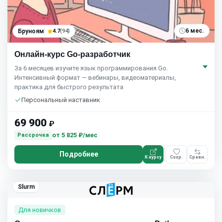
6 мес.
Бруноям
4.7
(94)
Онлайн-курс Go-разработчик
За 6 месяцев изучите язык программирования Go.
Интенсивный формат — вебинары, видеоматериалы,
практика для быстрого результата
Персональный наставник
69 900
₽
от
5 825 ₽/мес
Рассрочка
Подробнее
К курсу
Сохр.
Сравн.
Slurm
Для новичков