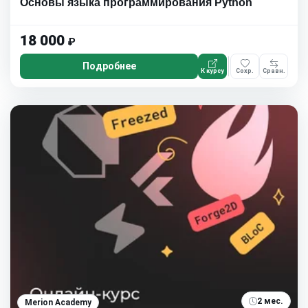
Основы языка программирования Python
18 000
₽
Подробнее
К курсу
Сохр.
Сравн.
2 мес.
Merion Academy