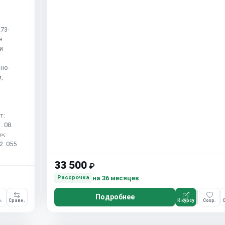
73-
е
и
но-
,
т:
 08.
»;
. 055
33 500
₽
на 36 месяцев
Рассрочка
Подробнее
.
Сравн.
К курсу
Сохр.
С