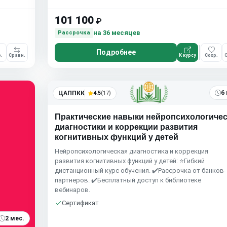
101 100
₽
на 36 месяцев
Рассрочка
Подробнее
.
Сравн.
К курсу
Сохр.
С
6
ЦАППКК
4.5
(17)
Практические навыки нейропсихологиче
диагностики и коррекции развития
когнитивных функций у детей
Нейропсихологическая диагностика и коррекция
развития когнитивных функций у детей: ⭐Гибкий
дистанционный курс обучения. ✔️Рассрочка от банков-
партнеров. ✔️Бесплатный доступ к библиотеке
вебинаров.
Сертификат
2 мес.