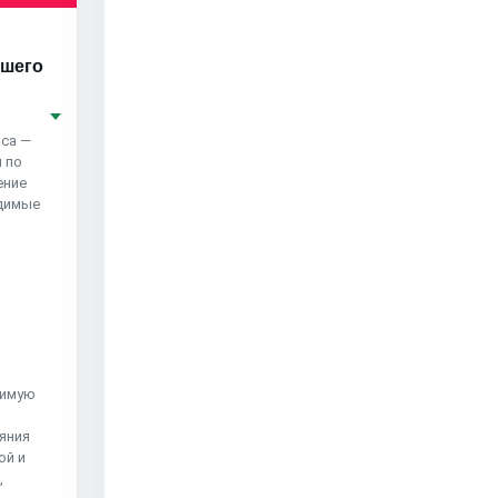
сшего
рса —
 по
ение
одимые
димую
яния
ой и
,