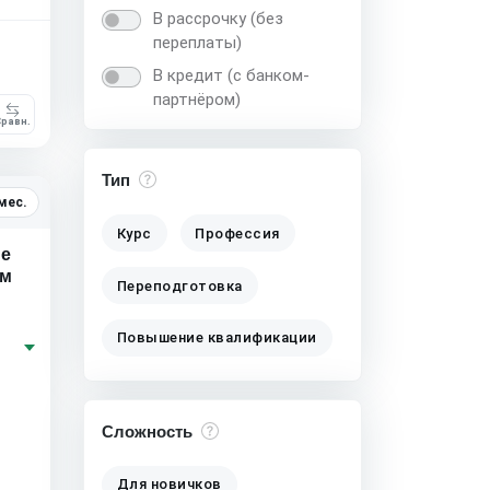
В рассрочку (без
переплаты)
В кредит (с банком-
партнёром)
равн.
Тип
мес.
Курс
Профессия
ие
ом
Переподготовка
Повышение квалификации
Сложность
Для новичков