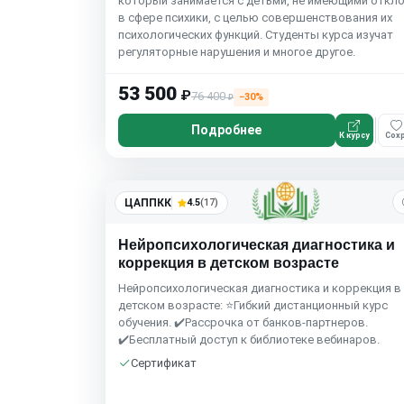
который занимается с детьми, не имеющими откл
в сфере психики, с целью совершенствования их
психологических функций. Студенты курса изучат
регуляторные нарушения и многое другое.
53 500
₽
76 400
−30%
₽
Подробнее
К курсу
Сохр
ЦАППКК
4.5
(17)
Нейропсихологическая диагностика и
коррекция в детском возрасте
Нейропсихологическая диагностика и коррекция в
детском возрасте: ⭐Гибкий дистанционный курс
обучения. ✔️Рассрочка от банков-партнеров.
✔️Бесплатный доступ к библиотеке вебинаров.
Сертификат