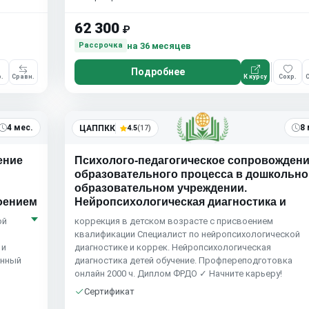
62 300
₽
на 36 месяцев
Рассрочка
Подробнее
.
Сравн.
К курсу
Сохр.
С
4 мес.
8 
ЦАППКК
4.5
(17)
ение
Психолого-педагогическое сопровожден
образовательного процесса в дошкольн
образовательном учреждении.
воением
Нейропсихологическая диагностика и
ой
коррекция в детском возрасте с присвоением
квалификации Специалист по нейропсихологической
 и
диагностике и коррек. Нейропсихологическая
онный
диагностика детей обучение. Профпереподготовка
онлайн 2000 ч. Диплом ФРДО ✓ Начните карьеру!
Сертификат