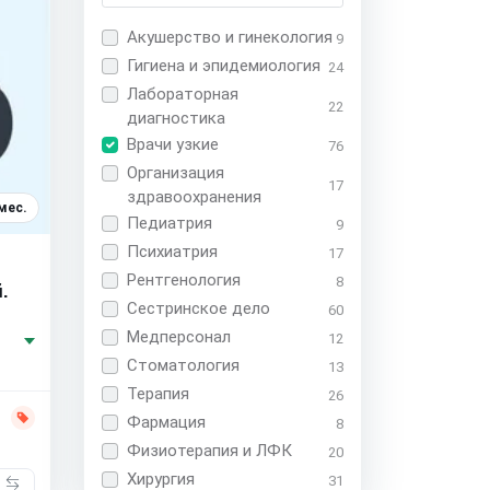
Акушерство и гинекология
9
Гигиена и эпидемиология
24
Лабораторная
22
диагностика
Врачи узкие
76
Организация
17
здравоохранения
мес.
Педиатрия
9
Психиатрия
17
Рентгенология
8
.
Сестринское дело
60
Медперсонал
12
Стоматология
13
Терапия
26
Фармация
8
Физиотерапия и ЛФК
20
Хирургия
31