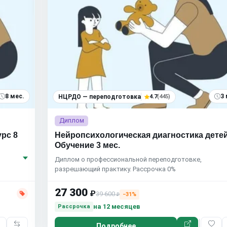
8 мес.
3 
НЦРДО — переподготовка
4.7
(445)
Диплом
рс 8
Нейропсихологическая диагностика детей
Обучение 3 мес.
Диплом о профессиональной переподготовке,
разрешающий практику. Рассрочка 0%
27 300
₽
39 600
−31%
₽
на 12 месяцев
Рассрочка
Подробнее