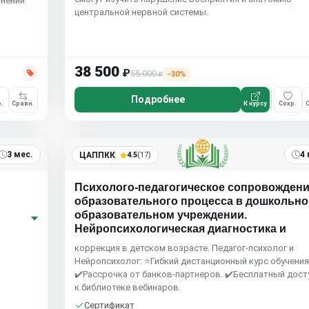
онений
центральной нервной системы.
38 500
₽
55 000
−30%
₽
Подробнее
.
Сравн.
К курсу
Сохр.
С
3 мес.
4 
ЦАППКК
4.5
(17)
Психолого-педагогическое сопровожден
образовательного процесса в дошкольн
образовательном учреждении.
Нейропсихологическая диагностика и
коррекция в детском возрасте. Педагог-психолог и
Нейропсихолог: ⭐Гибкий дистанционный курс обучения
✔️Рассрочка от банков-партнеров. ✔️Бесплатный дост
к библиотеке вебинаров.
Сертификат