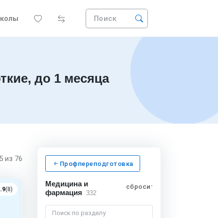
колы
Поиск
кие, до 1 месяца
15
из 76
Профпереподготовка
Медицина и
сбросить
.9
(8)
фармация
332