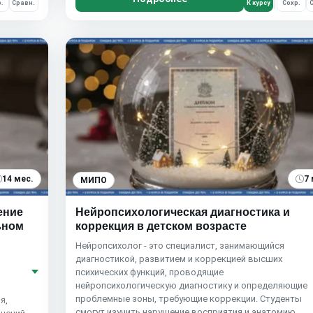
.
Сравн.
К курсу
Сохр.
С
14 мес.
7 
МИПО
ение
Нейропсихологическая диагностика и
ьном
коррекция в детском возрасте
Нейропсихолог - это специалист, занимающийся
диагностикой, развитием и коррекцией высших
психических функций, проводящие
нейропсихологическую диагностику и определяющие
проблемные зоны, требующие коррекции. Студенты
я,
смогут изучить нарушение восприятия и анатомию