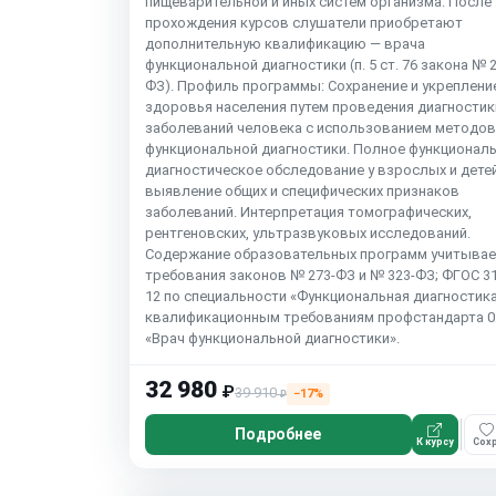
пищеварительной и иных систем организма. После
прохождения курсов слушатели приобретают
дополнительную квалификацию — врача
функциональной диагностики (п. 5 ст. 76 закона № 2
ФЗ). Профиль программы: Сохранение и укреплени
здоровья населения путем проведения диагностик
заболеваний человека с использованием методов
функциональной диагностики. Полное функциональ
диагностическое обследование у взрослых и детей
выявление общих и специфических признаков
заболеваний. Интерпретация томографических,
рентгеновских, ультразвуковых исследований.
Содержание образовательных программ учитывае
требования законов № 273-ФЗ и № 323-ФЗ; ФГОС 31.
12 по специальности «Функциональная диагностика
квалификационным требованиям профстандарта 02
«Врач функциональной диагностики».
32 980
₽
39 910
−17%
₽
Подробнее
К курсу
Сохр