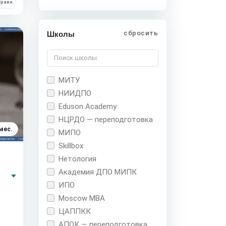
равн.
сбросить
Школы
МИТУ
НИИДПО
Eduson Academy
НЦРДО — переподготовка
мес.
МИПО
Skillbox
Нетология
Академия ДПО МИПК
ИПО
Moscow MBA
ЦАППКК
АПОК — переподготовка