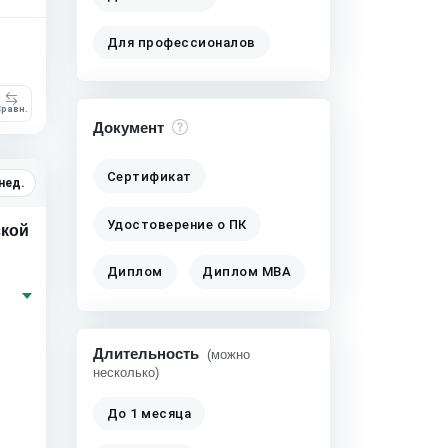
Для профессионалов
равн.
Документ
Сертификат
 нед.
Удостоверение о ПК
ской
Диплом
Диплом MBA
Длительность
(можно
несколько)
До 1 месяца