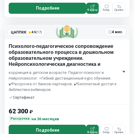
Подробнее
К курсу
Сохр.
Сравн.
4 мес.
ЦАППКК
4.5
(17)
Психолого-педагогическое сопровождение
образовательного процесса в дошкольном
образовательном учреждении.
Нейропсихологическая диагностика и
коррекция в детском возрасте. Педагог-психолог и
Нейропсихолог: ⭐Гибкий дистанционный курс обучения.
✔️Рассрочка от банков-партнеров. ✔️Бесплатный доступ к
библиотеке вебинаров.
Сертификат
62 300
₽
на 36 месяцев
Рассрочка
Подробнее
К курсу
Сохр.
Сравн.