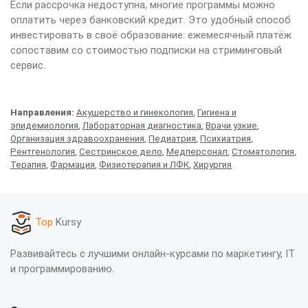
Если рассрочка недоступна, многие программы можно
оплатить через банковский кредит. Это удобный способ
инвестировать в своё образование: ежемесячный платёж
сопоставим со стоимостью подписки на стриминговый
сервис.
Направления:
Акушерство и гинекология
,
Гигиена и
эпидемиология
,
Лабораторная диагностика
,
Врачи узкие
,
Организация здравоохранения
,
Педиатрия
,
Психиатрия
,
Рентгенология
,
Сестринское дело
,
Медперсонал
,
Стоматология
,
Терапия
,
Фармация
,
Физиотерапия и ЛФК
,
Хирургия
Top
Kursy
Развивайтесь с лучшими онлайн-курсами по маркетингу, IT
и программированию.