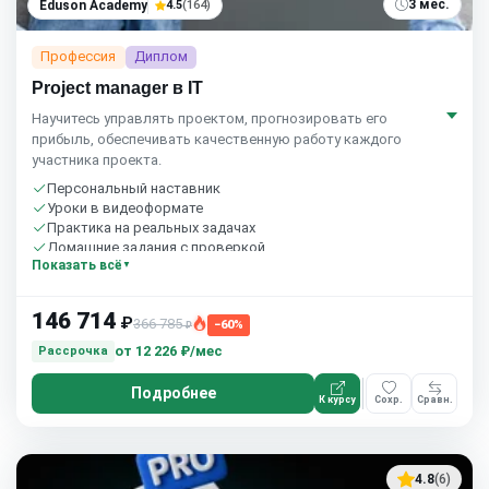
3 мес.
Eduson Academy
4.5
(164)
Профессия
Диплом
Project manager в IT
Научитесь управлять проектом, прогнозировать его
прибыль, обеспечивать качественную работу каждого
участника проекта.
Персональный наставник
Уроки в видеоформате
Практика на реальных задачах
Домашние задания с проверкой
Показать всё
Бесплатный пробный урок
146 714
₽
366 785
−60%
₽
от
12 226 ₽/мес
Рассрочка
Подробнее
К курсу
Сохр.
Сравн.
4.8
(6)