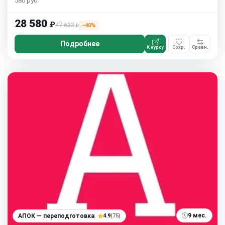
580 руб.
28 580
₽
47 633
−40%
₽
Подробнее
К курсу
Сохр.
Сравн.
9 мес.
АПОК — переподготовка
4.9
(75)