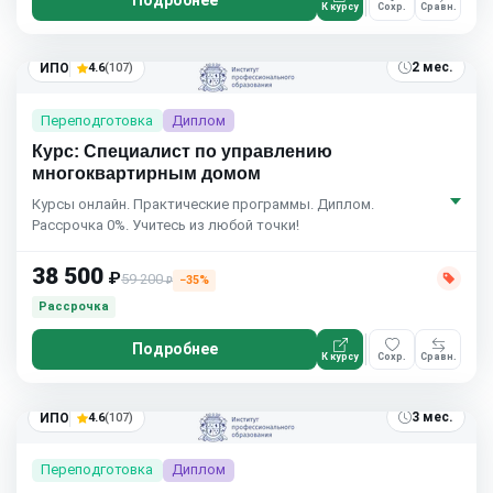
К курсу
Сохр.
Сравн.
2 мес.
ИПО
4.6
(107)
Переподготовка
Диплом
Курс: Специалист по управлению
многоквартирным домом
Курсы онлайн. Практические программы. Диплом.
Рассрочка 0%. Учитесь из любой точки!
38 500
₽
59 200
−35%
₽
Рассрочка
Подробнее
К курсу
Сохр.
Сравн.
3 мес.
ИПО
4.6
(107)
Переподготовка
Диплом