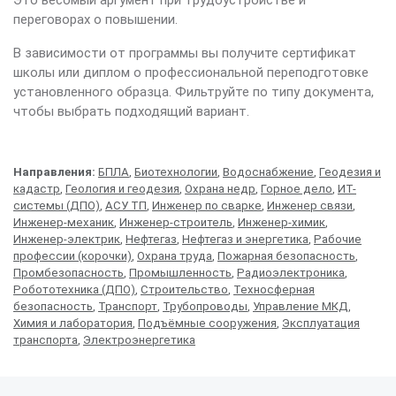
Это весомый аргумент при трудоустройстве и
переговорах о повышении.
В зависимости от программы вы получите сертификат
школы или диплом о профессиональной переподготовке
установленного образца. Фильтруйте по типу документа,
чтобы выбрать подходящий вариант.
Направления:
БПЛА
,
Биотехнологии
,
Водоснабжение
,
Геодезия и
кадастр
,
Геология и геодезия
,
Охрана недр
,
Горное дело
,
ИТ-
системы (ДПО)
,
АСУ ТП
,
Инженер по сварке
,
Инженер связи
,
Инженер-механик
,
Инженер-строитель
,
Инженер-химик
,
Инженер-электрик
,
Нефтегаз
,
Нефтегаз и энергетика
,
Рабочие
профессии (корочки)
,
Охрана труда
,
Пожарная безопасность
,
Промбезопасность
,
Промышленность
,
Радиоэлектроника
,
Робототехника (ДПО)
,
Строительство
,
Техносферная
безопасность
,
Транспорт
,
Трубопроводы
,
Управление МКД
,
Химия и лаборатория
,
Подъёмные сооружения
,
Эксплуатация
транспорта
,
Электроэнергетика