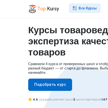
Top
Kursy
Все Курсы
Курсы товаровед
экспертиза качес
товаров
Сравнили 4 курса от проверенных школ и отоб
разный бюджет — от старта до флагмана. Выб
начинайте.
Подобрать курс
4.6
средний рейтинг школ
2
школ-партнёров
147