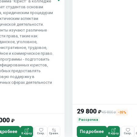
рамма "Юрист" в колледже
ает студентов основам
а, юридическим процедурам
актическим аспектам
ической деятельности.
енты изучают различные
ти права, такие как
данское, уголовное,
нистративное, трудовое,
йное и коммерческое право.
 программы - подготовить
ифицированных юристов,
обных предоставлять
овую поддержку в
ичных сферах деятельности
29 800
₽
45 800
−35%
₽
000
Рассрочка
₽
дробнее
Подробнее
К курсу
Сохр.
Сравн.
К курсу
Сохр.