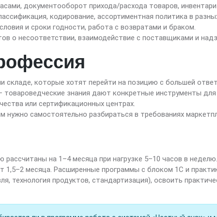
пасами, документооборот прихода/расхода товаров, инвентари
ассификация, кодирование, ассортиментная политика в разных
словия и сроки годности, работа с возвратами и браком.
ов о несоответствии, взаимодействие с поставщиками и над
рофессия
и складе, которые хотят перейти на позицию с большей отве
— товароведческие знания дают конкретные инструменты для
ачества или сертификационных центрах.
м нужно самостоятельно разбираться в требованиях маркетпл
рассчитаны на 1–4 месяца при нагрузке 5–10 часов в неделю.
 1,5–2 месяца. Расширенные программы с блоком 1С и практико
вля, технология продуктов, стандартизация), освоить практич