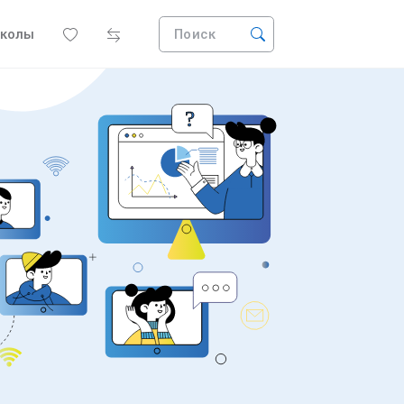
колы
Поиск
?