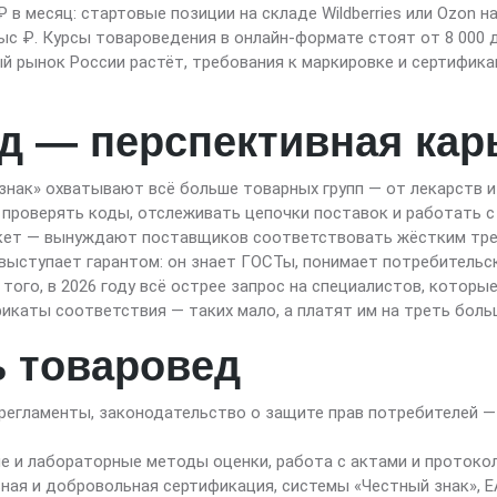
 в месяц: стартовые позиции на складе Wildberries или Ozon 
ыс ₽. Курсы товароведения в онлайн-формате стоят от 8 000 
й рынок России растёт, требования к маркировке и сертифик
д — перспективная карь
нак» охватывают всё больше товарных групп — от лекарств и
 проверять коды, отслеживать цепочки поставок и работать 
аркет — вынуждают поставщиков соответствовать жёстким треб
 выступает гарантом: он знает ГОСТы, понимает потребительс
того, в 2026 году всё острее запрос на специалистов, котор
икаты соответствия — таких мало, а платят им на треть боль
ь товаровед
регламенты, законодательство о защите прав потребителей —
е и лабораторные методы оценки, работа с актами и протоко
ная и добровольная сертификация, системы «Честный знак», Е