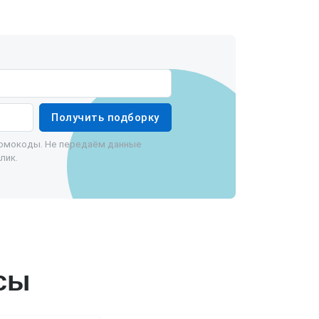
Получить подборку
ромокоды. Не передаём данные
лик.
сы