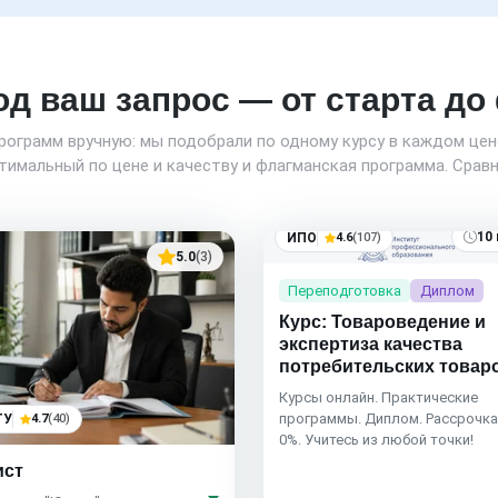
од ваш запрос — от старта д
программ вручную: мы подобрали по одному курсу в каждом це
имальный по цене и качеству и флагманская программа. Сравн
10
ИПО
4.6
(107)
5.0
(3)
Переподготовка
Диплом
Курс: Товароведение и
экспертиза качества
потребительских товар
Курсы онлайн. Практические
программы. Диплом. Рассрочка
ТУ
4.7
(40)
0%. Учитесь из любой точки!
ст