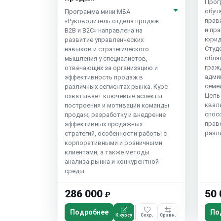
Прог
обуч
Программа мини MБA
прав
«Руководитель отдела продаж
и пр
B2B и B2C» направлена на
юрид
развитие управленческих
Студ
навыков и стратегического
облас
мышления у специалистов,
граж
отвечающих за организацию и
адми
эффективность продаж в
семе
различных сегментах рынка. Курс
Цель
охватывает ключевые аспекты
квал
построения и мотивации команды
спос
продаж, разработку и внедрение
прав
эффективных продажных
разл
стратегий, особенности работы с
корпоративными и розничными
клиентами, а также методы
анализа рынка и конкурентной
среды
286 000
50 
₽
Подробнее
По
К курсу
Сохр.
Сравн.