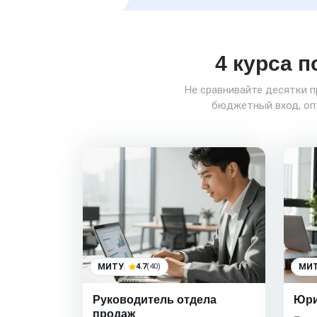
4 курса п
Не сравнивайте десятки 
бюджетный вход, опт
МИТУ
4.7
(40)
МИ
Руководитель отдела
Юри
продаж