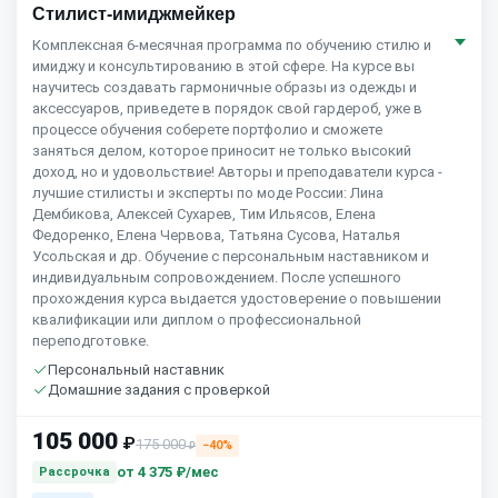
Стилист-имиджмейкер
Комплексная 6-месячная программа по обучению стилю и
имиджу и консультированию в этой сфере. На курсе вы
научитесь создавать гармоничные образы из одежды и
аксессуаров, приведете в порядок свой гардероб, уже в
процессе обучения соберете портфолио и сможете
заняться делом, которое приносит не только высокий
доход, но и удовольствие! Авторы и преподаватели курса -
лучшие стилисты и эксперты по моде России: Лина
Дембикова, Алексей Сухарев, Тим Ильясов, Елена
Федоренко, Елена Червова, Татьяна Сусова, Наталья
Усольская и др. Обучение с персональным наставником и
индивидуальным сопровождением. После успешного
прохождения курса выдается удостоверение о повышении
квалификации или диплом о профессиональной
переподготовке.
Персональный наставник
Домашние задания с проверкой
105 000
₽
175 000
−40%
₽
от
4 375 ₽/мес
Рассрочка