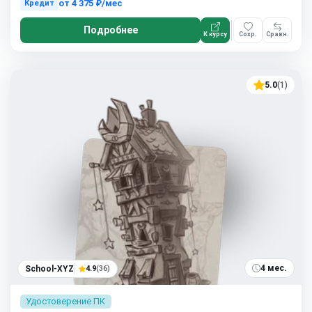
от
4 375 ₽/мес
Кредит
Подробнее
К курсу
Сохр.
Сравн.
5.0
(1)
4 мес.
School-XYZ
4.9
(36)
Удостоверение ПК