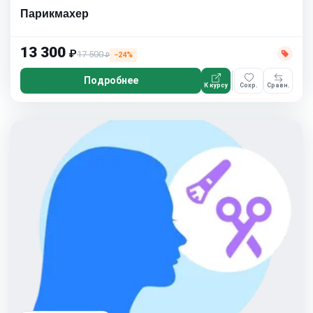
Парикмахер
13 300
₽
17 500
−24%
₽
Подробнее
К курсу
Сохр.
Сравн.