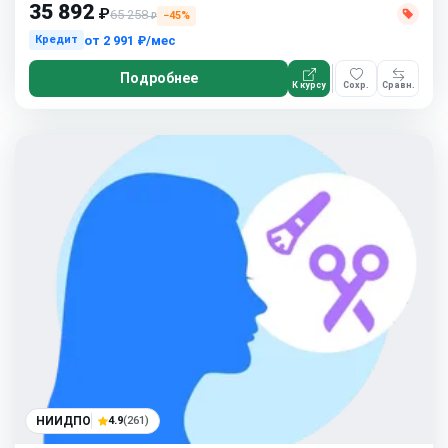
35 892
₽
65 258
−45%
₽
от
2 991 ₽/мес
Кредит
Подробнее
К курсу
Сохр.
Сравн.
НИИДПО
4.9
(261)