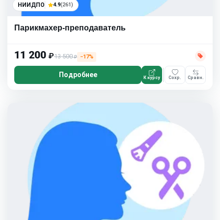
НИИДПО
4.9
(261)
Парикмахер-преподаватель
11 200
₽
13 500
−17%
₽
Подробнее
К курсу
Сохр.
Сравн.