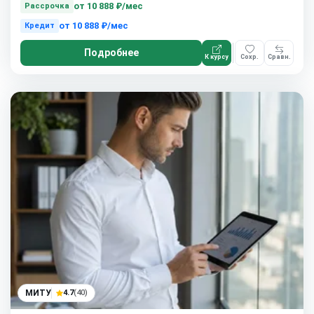
от
10 888 ₽/мес
Рассрочка
от
10 888 ₽/мес
Кредит
Подробнее
К курсу
Сохр.
Сравн.
МИТУ
4.7
(40)