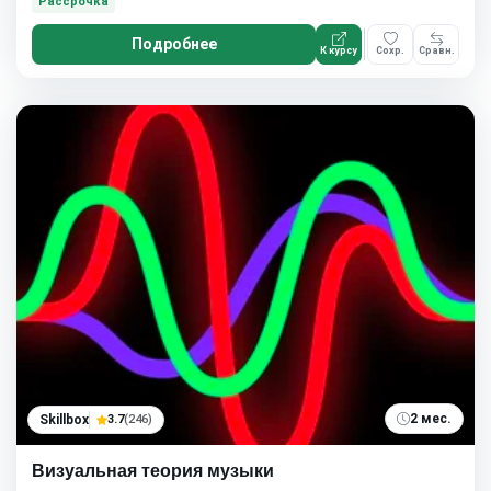
Рассрочка
Подробнее
К курсу
Сохр.
Сравн.
2 мес.
Skillbox
3.7
(246)
Визуальная теория музыки