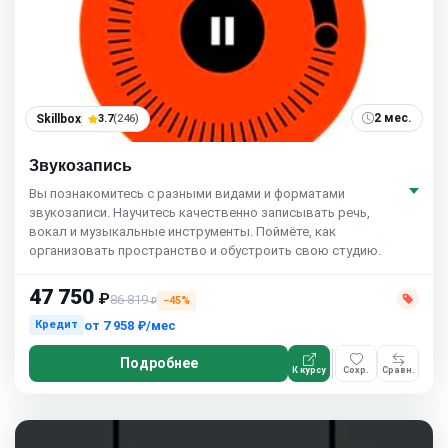
2 мес.
Skillbox
3.7
(246)
Звукозапись
Вы познакомитесь с разными видами и форматами
звукозаписи. Научитесь качественно записывать речь,
вокал и музыкальные инструменты. Поймёте, как
организовать пространство и обустроить свою студию.
47 750
₽
86 819
−45%
₽
от
7 958 ₽/мес
Кредит
Подробнее
К курсу
Сохр.
Сравн.