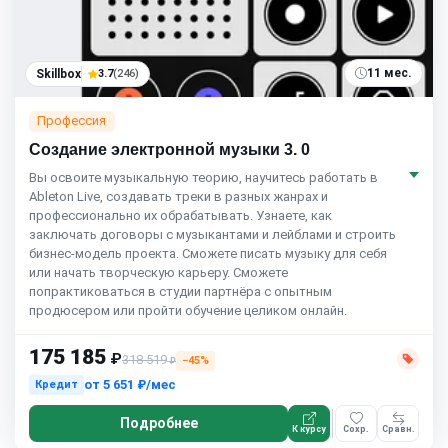
11 мес.
Skillbox
3.7
(246)
Профессия
Создание электронной музыки 3. 0
Вы освоите музыкальную теорию, научитесь работать в
Ableton Live, создавать треки в разных жанрах и
профессионально их обрабатывать. Узнаете, как
заключать договоры с музыкантами и лейблами и строить
бизнес-модель проекта. Сможете писать музыку для себя
или начать творческую карьеру. Сможете
попрактиковаться в студии партнёра с опытным
продюсером или пройти обучение целиком онлайн.
175 185
₽
318 519
−45%
₽
от
5 651 ₽/мес
Кредит
Подробнее
К курсу
Сохр.
Сравн.