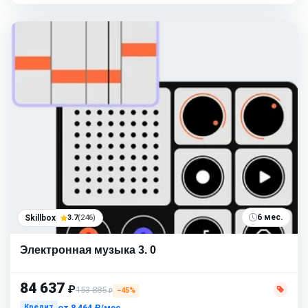
6 мес.
Skillbox
3.7
(246)
Электронная музыка 3. 0
84 637
₽
153 885
−45%
₽
от
8 464 ₽/мес
Кредит