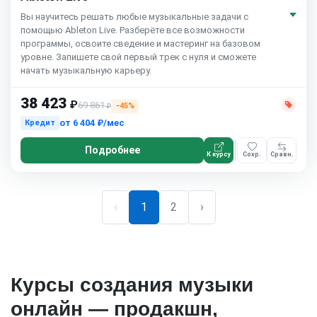
Вы научитесь решать любые музыкальные задачи с
помощью Ableton Live. Разберёте все возможности
программы, освоите сведение и мастеринг на базовом
уровне. Запишете свой первый трек с нуля и сможете
начать музыкальную карьеру.
38 423
₽
69 861
−45%
₽
от
6 404 ₽/мес
Кредит
Подробнее
К курсу
Сохр.
Сравн.
‹
1
2
›
Курсы создания музыки
онлайн — продакшн,