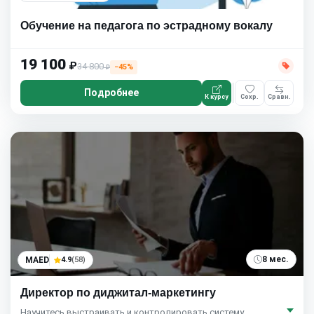
Обучение на педагога по эстрадному вокалу
19 100
₽
34 800
−45%
₽
Подробнее
К курсу
Сохр.
Сравн.
8 мес.
MAED
4.9
(58)
Директор по диджитал-маркетингу
Научитесь выстраивать и контролировать систему