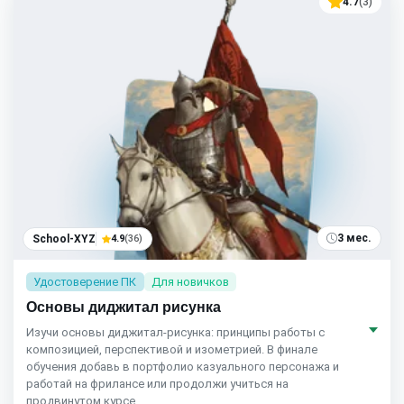
4.7
(3)
3 мес.
School-XYZ
4.9
(36)
Удостоверение ПК
Для новичков
Основы диджитал рисунка
Изучи основы диджитал-рисунка: принципы работы с
композицией, перспективой и изометрией. В финале
обучения добавь в портфолио казуального персонажа и
работай на фрилансе или продолжи учиться на
продвинутом курсе.