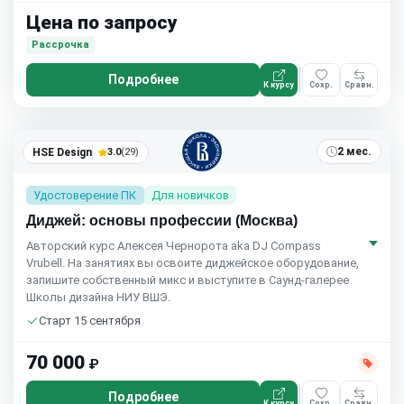
Цена по запросу
Рассрочка
Подробнее
К курсу
Сохр.
Сравн.
2 мес.
HSE Design
3.0
(29)
Удостоверение ПК
Для новичков
Диджей: основы профессии (Москва)
Авторский курс Алексея Чернорота aka DJ Compass
Vrubell. На занятиях вы освоите диджейское оборудование,
запишите собственный микс и выступите в Саунд-галерее
Школы дизайна НИУ ВШЭ.
Старт 15 сентября
70 000
₽
Подробнее
К курсу
Сохр.
Сравн.