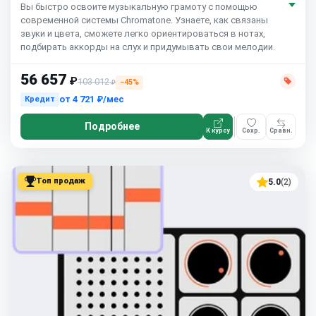
Вы быстро освоите музыкальную грамоту с помощью
современной системы Chromatone. Узнаете, как связаны
звуки и цвета, сможете легко ориентироваться в нотах,
подбирать аккорды на слух и придумывать свои мелодии.
56 657
₽
103 012
−45%
₽
от
4 721 ₽/мес
Кредит
Подробнее
К курсу
Сохр.
Сравн.
Топ продаж
5.0
(2)