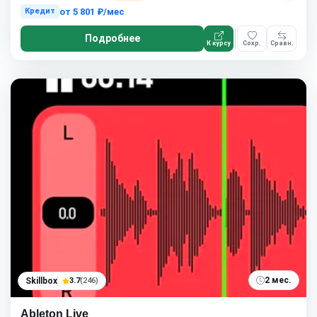
от
5 801 ₽/мес
Кредит
Подробнее
К курсу
Сохр.
Сравн.
2 мес.
Skillbox
3.7
(246)
Ableton Live