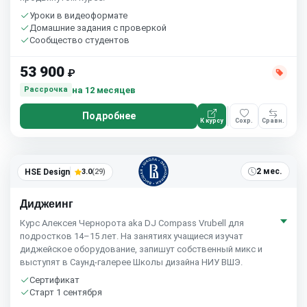
Уроки в видеоформате
Домашние задания с проверкой
Сообщество студентов
53 900
₽
на 12 месяцев
Рассрочка
Подробнее
К курсу
Сохр.
Сравн.
2 мес.
HSE Design
3.0
(29)
Диджеинг
Курс Алексея Чернорота aka DJ Compass Vrubell для
подростков 14–15 лет. На занятиях учащиеся изучат
диджейское оборудование, запишут собственный микс и
выступят в Саунд-галерее Школы дизайна НИУ ВШЭ.
Сертификат
Старт 1 сентября